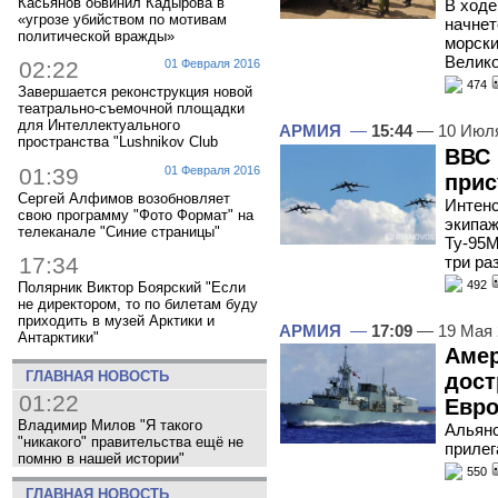
Касьянов обвинил Кадырова в
В ходе
«угрозе убийством по мотивам
начнет
политической вражды»
морски
Велико
02:22
01 Февраля 2016
474
Завершается реконструкция новой
театрально-съемочной площадки
для Интеллектуального
АРМИЯ
—
15:44
— 10 Июл
пространства "Lushnikov Club
ВВС 
01:39
01 Февраля 2016
прис
Сергей Алфимов возобновляет
Интенс
свою программу "Фото Формат" на
экипаж
телеканале "Синие страницы"
Ту-95М
три ра
17:34
492
Полярник Виктор Боярский "Если
не директором, то по билетам буду
приходить в музей Арктики и
АРМИЯ
—
17:09
— 19 Мая
Антарктики"
Амер
ГЛАВНАЯ НОВОСТЬ
дост
01:22
Евр
Владимир Милов "Я такого
Альянс
"никакого" правительства ещё не
прилег
помню в нашей истории"
550
ГЛАВНАЯ НОВОСТЬ