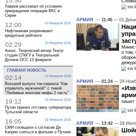
15:50
Сложн
Лавров рассказал об условиях
559
прекращения операции ВКС в
Сирии
АРМИЯ
—
11:45
— 01 Дека
12:00
03 Февраля 2016
Наци
Нефтяникам укорачивают
упра
кредитные рейтинги
заст
02:29
03 Февраля 2016
Минист
Анонс. Творческий вечер Театр-
о том,
студии СПбГУ в Театральной
оборон
Долине ОСС 13 февраля
дежурс
618
ГЛАВНАЯ НОВОСТЬ
02:14
03 Февраля 2016
АРМИЯ
—
01:24
— 24 Нояб
Восьмой выпуск ток-сериала "Как
«Изв
управлять мужчиной!" с темой
"Любимые женские мифы 2 часть"
арми
19:12
02 Февраля 2016
пишет 
Путин принял отставку губернатора
529
Тульской области
16:05
02 Февраля 2016
АРМИЯ
—
13:42
— 18 Июл
СМИ сообщили о согласии Ди
Шойг
Каприо сняться в фильме о Путине