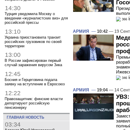
Госо
14:30
Презид
выполн
Турция уведомила Москву о
введении «журналистских виз» для
366
российской прессы
13:10
АРМИЯ
—
10:42
— 19 Сент
Медв
Украина приостановила транзит
российских грузовиков по своей
росс
территории
про
13:00
Премье
В России зафиксирован первый
разраб
случай заражения вирусом Зика
знамен
Ижевс
12:45
346
Босния и Герцеговина подала
заявку на вступление в Евросоюз
АРМИЯ
—
19:04
— 14 Сент
12:22
УВЗ:
Правозащитник: финские власти
прош
депортируют российскую
пенсионерку
араб
Замест
ГЛАВНАЯ НОВОСТЬ
заявил
03:34
полный