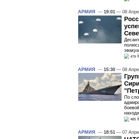
АРМИЯ
—
19:01
— 08 Апре
Росс
успе
Сев
Десант
полюса
эвакуа
479
АРМИЯ
—
15:30
— 08 Апре
Груп
Сири
"Пет
По сл
адмира
боевой
находи
485
АРМИЯ
—
18:51
— 07 Апре