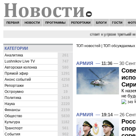
ПЕРВАЯ
НОВОСТИ
ПРОГРАММЫ
РЕПОРТАЖИ
БЛОГИ
ГОСТИ
ФОТ
Сергей Цыпляев "Мир как никогда близко стоит к угрозе третьей мирово
ТОП новостей
|
ТОП обсуждаемых 
КАТЕГОРИИ
ВСЕ НОВОСТИ -
АРМИЯ
Аналитика
261
Lushnikov Live TV
747
АРМИЯ
—
11:36
— 30 Сент
Авторская колонка
580
Сове
Прямой эфир
1291
испо
Анонс событий
4258
Сир
Репортажи
124
К назе
Остроумно
19
не буд
Политика
3419
349
Наука
2220
Финансы
2159
АРМИЯ
—
19:14
— 26 Сент
Общество
5830
Росс
Культура
1182
спор
Транспорт
561
События
902
соре