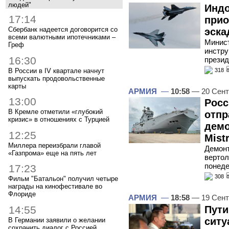
людей"
Индо
17:14
прио
Сбербанк надеется договорится со
эска
всеми валютными ипотечниками –
Минист
Греф
инстру
16:30
презид
В России в IV квартале начнут
318
выпускать продовольственные
карты
АРМИЯ
—
10:58
— 20 Сент
13:00
Росс
В Кремле отметили «глубокий
отпр
кризис» в отношениях с Турцией
демо
12:25
Mistr
Миллера переизбрали главой
Демонт
«Газпрома» еще на пять лет
вертол
понед
17:23
308
Фильм "Батальон" получил четыре
награды на кинофестивале во
Флориде
АРМИЯ
—
18:58
— 19 Сент
14:55
Пути
ситу
В Германии заявили о желании
сохранить диалог с Россией