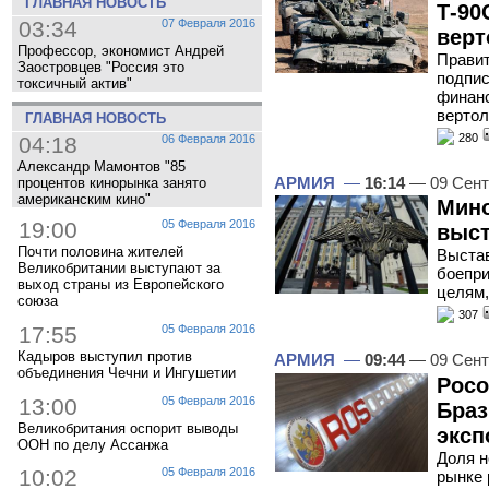
ГЛАВНАЯ НОВОСТЬ
Т-90
03:34
07 Февраля 2016
верт
Профессор, экономист Андрей
Правит
Заостровцев "Россия это
подпис
токсичный актив"
финанс
вертол
ГЛАВНАЯ НОВОСТЬ
280
04:18
06 Февраля 2016
Александр Мамонтов "85
АРМИЯ
—
16:14
— 09 Сент
процентов кинорынка занято
американским кино"
Мино
19:00
05 Февраля 2016
выст
Почти половина жителей
Выстав
Великобритании выступают за
боепри
выход страны из Европейского
целям,
союза
307
17:55
05 Февраля 2016
Кадыров выступил против
АРМИЯ
—
09:44
— 09 Сент
объединения Чечни и Ингушетии
Росо
13:00
05 Февраля 2016
Браз
Великобритания оспорит выводы
эксп
ООН по делу Ассанжа
Доля н
10:02
05 Февраля 2016
рынке 