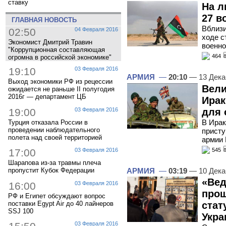
ставку
На л
27 в
ГЛАВНАЯ НОВОСТЬ
Вблизи
02:50
04 Февраля 2016
ходе с
Экономист Дмитрий Травин
военн
"Коррупционная составляющая
464
огромна в российской экономике"
19:10
03 Февраля 2016
АРМИЯ
—
20:10
— 13 Дека
Выход экономики РФ из рецессии
Вели
ожидается не раньше II полугодия
2016г — департамент ЦБ
Ирак
19:00
03 Февраля 2016
для 
В Ирак
Турция отказала России в
проведении наблюдательного
присту
полета над своей территорией
армии 
545
17:00
03 Февраля 2016
Шарапова из-за травмы плеча
АРМИЯ
—
03:19
— 10 Дека
пропустит Кубок Федерации
«Вед
16:00
03 Февраля 2016
прош
РФ и Египет обсуждают вопрос
поставки Egypt Air до 40 лайнеров
стат
SSJ 100
Укра
03 Февраля 2016