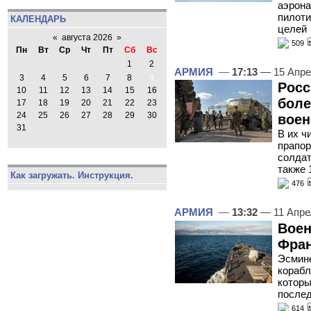
аэрона
пилоти
КАЛЕНДАРЬ
целей
«
августа 2026
»
509
Пн
Вт
Ср
Чт
Пт
Сб
Вс
1
2
АРМИЯ
—
17:13
— 15 Апре
3
4
5
6
7
8
9
Росс
10
11
12
13
14
15
16
боле
17
18
19
20
21
22
23
24
25
26
27
28
29
30
вое
31
В их ч
прапор
солдат
также 
Как загружать. Инструкция.
476
АРМИЯ
—
13:32
— 11 Апре
Воен
Фран
Эсмин
корабл
которы
послед
614