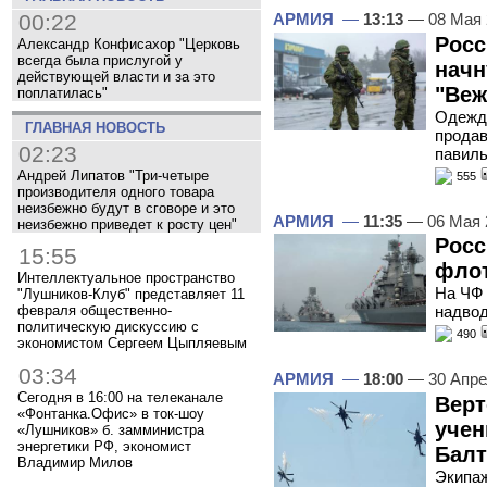
00:22
АРМИЯ
—
13:13
— 08 Мая
Росс
Александр Конфисахор "Церковь
всегда была прислугой у
начн
действующей власти и за это
"Ве
поплатилась"
Одежда
ГЛАВНАЯ НОВОСТЬ
продав
02:23
павил
Андрей Липатов "Три-четыре
555
производителя одного товара
неизбежно будут в сговоре и это
АРМИЯ
—
11:35
— 06 Мая 
неизбежно приведет к росту цен"
Росс
15:55
фло
Интеллектуальное пространство
На ЧФ 
"Лушников-Клуб" представляет 11
февраля общественно-
надвод
политическую дискуссию с
490
экономистом Сергеем Цыпляевым
03:34
АРМИЯ
—
18:00
— 30 Апре
Сегодня в 16:00 на телеканале
Верт
«Фонтанка.Офис» в ток-шоу
учен
«Лушников» б. замминистра
энергетики РФ, экономист
Балт
Владимир Милов
Экипаж