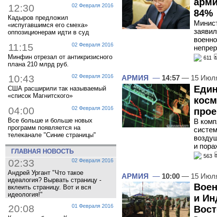
арми
12:30
02 Февраля 2016
84%
Кадыров предложил
Минист
«испугавшимся его смеха»
заявил
оппозиционерам идти в суд
военно
11:15
02 Февраля 2016
непрер
Минфин отрезал от антикризисного
611
плана 210 млрд руб.
10:43
02 Февраля 2016
АРМИЯ
—
14:57
— 15 Июл
Един
США расширили так называемый
«список Магнитского»
косм
04:00
02 Февраля 2016
прое
Все больше и больше новых
В комп
программ появляется на
систем
телеканале "Синие страницы"
воздуш
и пора
ГЛАВНАЯ НОВОСТЬ
563
02:33
02 Февраля 2016
Андрей Ургант "Что такое
АРМИЯ
—
10:00
— 15 Июл
идеалогия? Вырвать страницу -
Воен
вклеить страницу. Вот и вся
идеология!"
и Ин
20:08
01 Февраля 2016
Вост