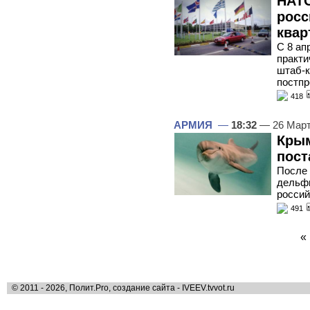
НАТО
росс
квар
С 8 ап
практи
штаб-к
постпр
418
АРМИЯ
—
18:32
— 26 Март
Кры
пост
После 
дельфи
росси
491
«
© 2011 - 2026, Полит.Pro, создание сайта - IVEEV.tvvot.ru