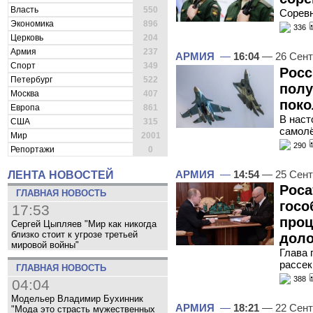
Власть
550
Соревн
Экономика
896
336
Церковь
204
Армия
237
АРМИЯ
—
16:04
— 26 Сент
Спорт
349
Росс
Петербург
522
полу
Москва
407
поко
Европа
861
В наст
США
315
самол
Мир
2001
290
Репортажи
0
АРМИЯ
—
14:54
— 25 Сент
ЛЕНТА НОВОСТЕЙ
Роса
ГЛАВНАЯ НОВОСТЬ
госо
17:53
проц
Сергей Цыпляев "Мир как никогда
близко стоит к угрозе третьей
доло
мировой войны"
Глава 
рассек
ГЛАВНАЯ НОВОСТЬ
388
04:04
Модельер Владимир Бухинник
АРМИЯ
—
18:21
— 22 Сент
"Мода это страсть мужественных