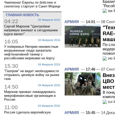
Бразил
Чемпионат Европы по бобслею и
"Рособ
скелетону стартует в Санкт-Морице
306
ГЛАВНАЯ НОВОСТЬ
04:22
05 Февраля 2016
АРМИЯ
—
14:01
— 08 Сент
Сергей Миронов "Центробанк
"Тех
напрямую виноват в сегодняшнем
RAE
курсе валют"
маши
16:05
04 Февраля 2016
По сло
У побережья Нигерии неизвестные
модер
вооруженные люди захватили
позвол
нефтеналивной танкер с
российскими моряками на борту
340
15:30
04 Февраля 2016
АРМИЯ
—
17:46
— 07 Сент
"Газпром" не видит необходимости
Внез
открывать ценовую войну на рынке
газа
ЦВО 
14:50
04 Февраля 2016
мест
Миронов призвал ликвидировать
В поне
микрофинансовые организации в
компле
России
314
11:00
04 Февраля 2016
АРМИЯ
—
15:45
— 14 Дека
Россия сделала европейскую