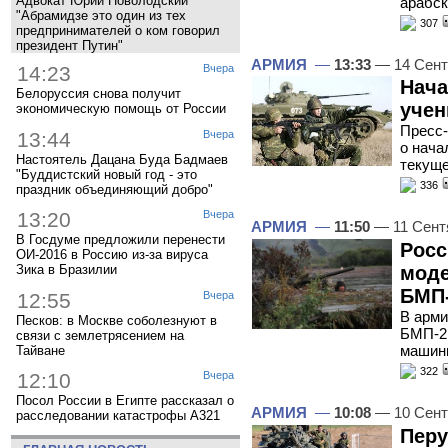
Адвокат Юрий Новолодский
арабск
"Абрамидзе это один из тех
307
предпринимателей о ком говорил
президент Путин"
АРМИЯ
—
13:33
— 14 Сент
14:23
Вчера
Нача
Белоруссия снова получит
учен
экономическую помощь от России
Пресс
13:44
Вчера
о нача
Настоятель Дацана Буда Бадмаев
текуще
"Буддистский новый год - это
336
праздник объединяющий добро"
13:20
Вчера
АРМИЯ
—
11:50
— 11 Сент
В Госдуме предложили перенести
Росс
ОИ-2016 в Россию из-за вируса
моде
Зика в Бразилии
БМП
12:55
Вчера
В арми
Песков: в Москве соболезнуют в
БМП-2,
связи с землетрясением на
машин
Тайване
322
12:10
Вчера
Посол России в Египте рассказал о
АРМИЯ
—
10:08
— 10 Сент
расследовании катастрофы A321
Перу