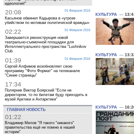
идеология!"
20:08
01 Февраля 2016
КУЛЬТУРА
—
13:4
Касьянов обвинил Кадырова в «угрозе
убийством по мотивам политической вражды»
02:22
01 Февраля 2016
Завершается реконструкция новой
театрально-съемочной площадки для
Интеллектуального пространства "Lushnikov
Club
КУЛЬТУРА
—
13:3
01:39
01 Февраля 2016
Сергей Алфимов возобновляет свою
программу "Фото Формат" на телеканале
"Синие страницы"
17:34
Полярник Виктор Боярский "Если не
директором, то по билетам буду приходить в
музей Арктики и Антарктики"
КУЛЬТУРА
—
16:2
ГЛАВНАЯ НОВОСТЬ
01:22
Владимир Милов "Я такого "никакого"
правительства ещё не помню в нашей
истории"