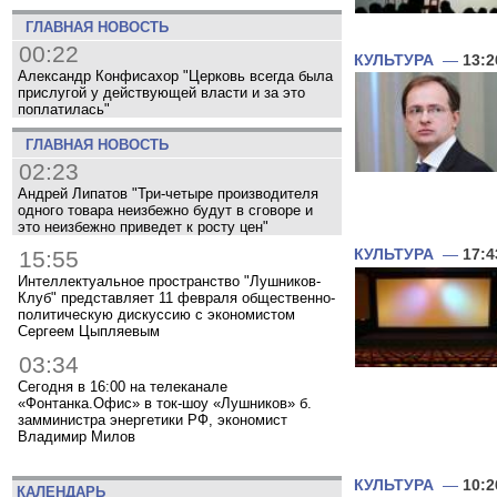
ГЛАВНАЯ НОВОСТЬ
00:22
КУЛЬТУРА
—
13:2
Александр Конфисахор "Церковь всегда была
прислугой у действующей власти и за это
поплатилась"
ГЛАВНАЯ НОВОСТЬ
02:23
Андрей Липатов "Три-четыре производителя
одного товара неизбежно будут в сговоре и
это неизбежно приведет к росту цен"
15:55
КУЛЬТУРА
—
17:4
Интеллектуальное пространство "Лушников-
Клуб" представляет 11 февраля общественно-
политическую дискуссию с экономистом
Сергеем Цыпляевым
03:34
Сегодня в 16:00 на телеканале
«Фонтанка.Офис» в ток-шоу «Лушников» б.
замминистра энергетики РФ, экономист
Владимир Милов
КУЛЬТУРА
—
10:2
КАЛЕНДАРЬ