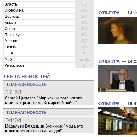
Власть
550
Экономика
896
КУЛЬТУРА
—
13:1
Церковь
204
Армия
237
Спорт
349
Петербург
522
Москва
407
Европа
861
США
315
Мир
2001
КУЛЬТУРА
—
14:2
Репортажи
0
ЛЕНТА НОВОСТЕЙ
ГЛАВНАЯ НОВОСТЬ
17:53
Сергей Цыпляев "Мир как никогда близко
стоит к угрозе третьей мировой войны"
КУЛЬТУРА
—
19:4
ГЛАВНАЯ НОВОСТЬ
04:04
Модельер Владимир Бухинник "Мода это
страсть мужественных людей"