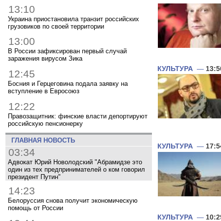
13:10
Украина приостановила транзит российских
грузовиков по своей территории
13:00
В России зафиксирован первый случай
заражения вирусом Зика
КУЛЬТУРА
—
13:5
12:45
Босния и Герцеговина подала заявку на
вступление в Евросоюз
12:22
Правозащитник: финские власти депортируют
российскую пенсионерку
ГЛАВНАЯ НОВОСТЬ
КУЛЬТУРА
—
17:5
03:34
Адвокат Юрий Новолодский "Абрамидзе это
один из тех предпринимателей о ком говорил
президент Путин"
14:23
Белоруссия снова получит экономическую
помощь от России
КУЛЬТУРА
—
10:2