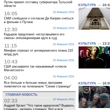
Путин принял отставку губернатора Тульской
КУЛЬТУРА
—
10:4
области
16:05
02 Февраля 2016
СМИ сообщили о согласии Ди Каприо сняться
в фильме о Путине
12:30
02 Февраля 2016
Кадыров предложил «испугавшимся его
смеха» оппозиционерам идти в суд
КУЛЬТУРА
—
13:2
11:15
02 Февраля 2016
Минфин отрезал от антикризисного плана 210
млрд руб.
10:43
02 Февраля 2016
США расширили так называемый «список
Магнитского»
04:00
02 Февраля 2016
Все больше и больше новых программ
КУЛЬТУРА
—
16:0
появляется на телеканале "Синие страницы"
ГЛАВНАЯ НОВОСТЬ
02:33
02 Февраля 2016
Андрей Ургант "Что такое идеалогия? Вырвать
страницу - вклеить страницу. Вот и вся