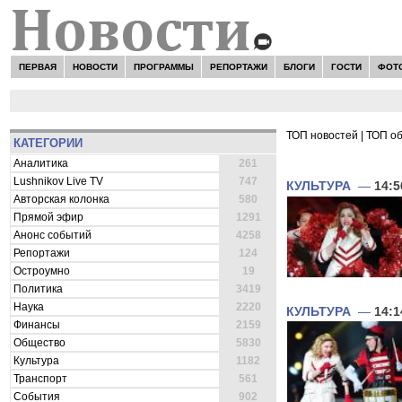
ПЕРВАЯ
НОВОСТИ
ПРОГРАММЫ
РЕПОРТАЖИ
БЛОГИ
ГОСТИ
ФОТ
ТОП новостей
|
ТОП о
КАТЕГОРИИ
ВСЕ НОВОСТИ 
Аналитика
261
Lushnikov Live TV
747
КУЛЬТУРА
—
14:5
Авторская колонка
580
Прямой эфир
1291
Анонс событий
4258
Репортажи
124
Остроумно
19
Политика
3419
Наука
2220
КУЛЬТУРА
—
14:1
Финансы
2159
Общество
5830
Культура
1182
Транспорт
561
События
902