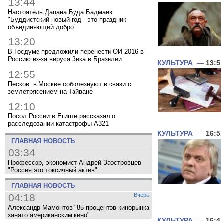
13:44
Настоятель Дацана Буда Бадмаев
"Буддистский новый год - это праздник
объединяющий добро"
13:20
В Госдуме предложили перенести ОИ-2016 в
Россию из-за вируса Зика в Бразилии
КУЛЬТУРА
—
13:5
12:55
Песков: в Москве соболезнуют в связи с
землетрясением на Тайване
12:10
Посол России в Египте рассказал о
расследовании катастрофы A321
КУЛЬТУРА
—
16:5
ГЛАВНАЯ НОВОСТЬ
03:34
Профессор, экономист Андрей Заостровцев
"Россия это токсичный актив"
ГЛАВНАЯ НОВОСТЬ
04:18
Вчера
Александр Мамонтов "85 процентов кинорынка
занято американским кино"
КУЛЬТУРА
—
16:4