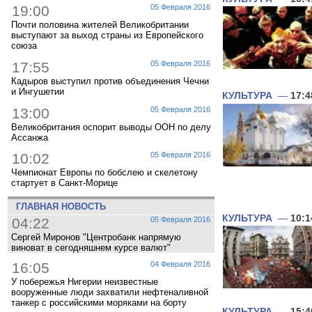
19:00
05 Февраля 2016
Почти половина жителей Великобритании
выступают за выход страны из Европейского
союза
17:55
05 Февраля 2016
Кадыров выступил против объединения Чечни
и Ингушетии
КУЛЬТУРА
—
17:4
13:00
05 Февраля 2016
Великобритания оспорит выводы ООН по делу
Ассанжа
10:02
05 Февраля 2016
Чемпионат Европы по бобслею и скелетону
стартует в Санкт-Морице
ГЛАВНАЯ НОВОСТЬ
КУЛЬТУРА
—
10:1
04:22
05 Февраля 2016
Сергей Миронов "Центробанк напрямую
виноват в сегодняшнем курсе валют"
16:05
04 Февраля 2016
У побережья Нигерии неизвестные
вооруженные люди захватили нефтеналивной
танкер с российскими моряками на борту
КУЛЬТУРА
—
15:4