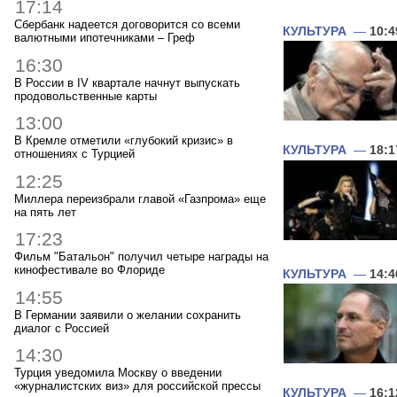
17:14
Сбербанк надеется договорится со всеми
КУЛЬТУРА
—
10:4
валютными ипотечниками – Греф
16:30
В России в IV квартале начнут выпускать
продовольственные карты
13:00
В Кремле отметили «глубокий кризис» в
КУЛЬТУРА
—
18:1
отношениях с Турцией
12:25
Миллера переизбрали главой «Газпрома» еще
на пять лет
17:23
Фильм "Батальон" получил четыре награды на
кинофестивале во Флориде
КУЛЬТУРА
—
14:4
14:55
В Германии заявили о желании сохранить
диалог с Россией
14:30
Турция уведомила Москву о введении
«журналистских виз» для российской прессы
КУЛЬТУРА
—
16:1