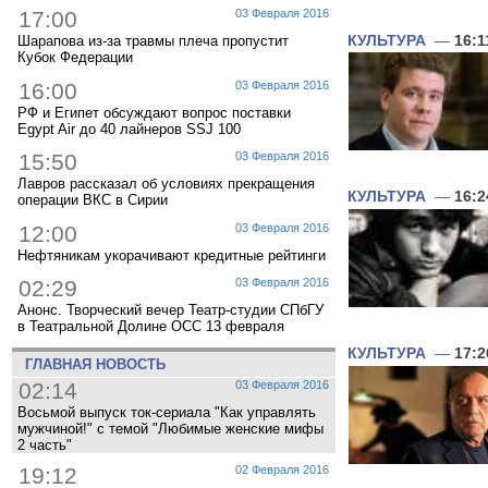
17:00
03 Февраля 2016
КУЛЬТУРА
—
16:1
Шарапова из-за травмы плеча пропустит
Кубок Федерации
16:00
03 Февраля 2016
РФ и Египет обсуждают вопрос поставки
Egypt Air до 40 лайнеров SSJ 100
15:50
03 Февраля 2016
Лавров рассказал об условиях прекращения
КУЛЬТУРА
—
16:2
операции ВКС в Сирии
12:00
03 Февраля 2016
Нефтяникам укорачивают кредитные рейтинги
02:29
03 Февраля 2016
Анонс. Творческий вечер Театр-студии СПбГУ
в Театральной Долине ОСС 13 февраля
КУЛЬТУРА
—
17:2
ГЛАВНАЯ НОВОСТЬ
02:14
03 Февраля 2016
Восьмой выпуск ток-сериала "Как управлять
мужчиной!" с темой "Любимые женские мифы
2 часть"
19:12
02 Февраля 2016