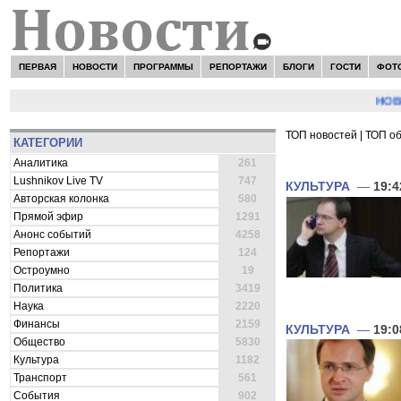
ПЕРВАЯ
НОВОСТИ
ПРОГРАММЫ
РЕПОРТАЖИ
БЛОГИ
ГОСТИ
ФОТ
НОВОСТИ
ТОП новостей
|
ТОП о
КАТЕГОРИИ
ВСЕ НОВОСТИ 
Аналитика
261
Lushnikov Live TV
747
КУЛЬТУРА
—
19:4
Авторская колонка
580
Прямой эфир
1291
Анонс событий
4258
Репортажи
124
Остроумно
19
Политика
3419
Наука
2220
Финансы
2159
КУЛЬТУРА
—
19:0
Общество
5830
Культура
1182
Транспорт
561
События
902