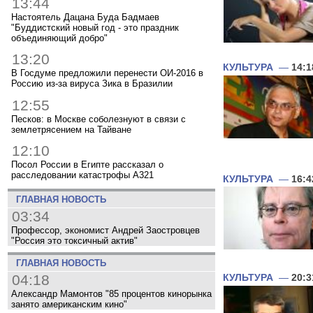
13:44
Настоятель Дацана Буда Бадмаев
"Буддистский новый год - это праздник
объединяющий добро"
13:20
КУЛЬТУРА
—
14:1
В Госдуме предложили перенести ОИ-2016 в
Россию из-за вируса Зика в Бразилии
12:55
Песков: в Москве соболезнуют в связи с
землетрясением на Тайване
12:10
Посол России в Египте рассказал о
расследовании катастрофы A321
КУЛЬТУРА
—
16:4
ГЛАВНАЯ НОВОСТЬ
03:34
Профессор, экономист Андрей Заостровцев
"Россия это токсичный актив"
ГЛАВНАЯ НОВОСТЬ
04:18
КУЛЬТУРА
—
20:3
Александр Мамонтов "85 процентов кинорынка
занято американским кино"