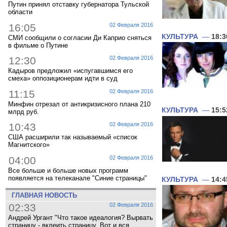
Путин принял отставку губернатора Тульской
области
16:05
02 Февраля 2016
КУЛЬТУРА
—
18:3
СМИ сообщили о согласии Ди Каприо сняться
в фильме о Путине
12:30
02 Февраля 2016
Кадыров предложил «испугавшимся его
смеха» оппозиционерам идти в суд
11:15
02 Февраля 2016
Минфин отрезал от антикризисного плана 210
КУЛЬТУРА
—
15:5
млрд руб.
10:43
02 Февраля 2016
США расширили так называемый «список
Магнитского»
04:00
02 Февраля 2016
Все больше и больше новых программ
появляется на телеканале "Синие страницы"
КУЛЬТУРА
—
14:4
ГЛАВНАЯ НОВОСТЬ
02:33
02 Февраля 2016
Андрей Ургант "Что такое идеалогия? Вырвать
страницу - вклеить страницу. Вот и вся