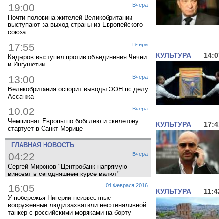
19:00
Вчера
Почти половина жителей Великобритании
выступают за выход страны из Европейского
союза
17:55
Вчера
КУЛЬТУРА
—
14:0
Кадыров выступил против объединения Чечни
и Ингушетии
13:00
Вчера
Великобритания оспорит выводы ООН по делу
Ассанжа
10:02
Вчера
Чемпионат Европы по бобслею и скелетону
КУЛЬТУРА
—
17:4
стартует в Санкт-Морице
ГЛАВНАЯ НОВОСТЬ
04:22
Вчера
Сергей Миронов "Центробанк напрямую
виноват в сегодняшнем курсе валют"
16:05
04 Февраля 2016
КУЛЬТУРА
—
11:4
У побережья Нигерии неизвестные
вооруженные люди захватили нефтеналивной
танкер с российскими моряками на борту