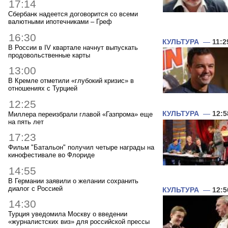
17:14
Сбербанк надеется договорится со всеми
валютными ипотечниками – Греф
16:30
КУЛЬТУРА
—
11:2
В России в IV квартале начнут выпускать
продовольственные карты
13:00
В Кремле отметили «глубокий кризис» в
отношениях с Турцией
12:25
КУЛЬТУРА
—
12:5
Миллера переизбрали главой «Газпрома» еще
на пять лет
17:23
Фильм "Батальон" получил четыре награды на
кинофестивале во Флориде
14:55
В Германии заявили о желании сохранить
диалог с Россией
КУЛЬТУРА
—
12:5
14:30
Турция уведомила Москву о введении
«журналистских виз» для российской прессы