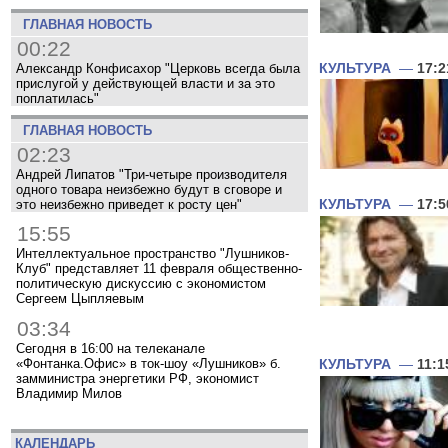
ГЛАВНАЯ НОВОСТЬ
00:22
КУЛЬТУРА
—
17:2
Александр Конфисахор "Церковь всегда была
прислугой у действующей власти и за это
поплатилась"
ГЛАВНАЯ НОВОСТЬ
02:23
Андрей Липатов "Три-четыре производителя
одного товара неизбежно будут в сговоре и
КУЛЬТУРА
—
17:5
это неизбежно приведет к росту цен"
15:55
Интеллектуальное пространство "Лушников-
Клуб" представляет 11 февраля общественно-
политическую дискуссию с экономистом
Сергеем Цыпляевым
03:34
Сегодня в 16:00 на телеканале
КУЛЬТУРА
—
11:1
«Фонтанка.Офис» в ток-шоу «Лушников» б.
замминистра энергетики РФ, экономист
Владимир Милов
КАЛЕНДАРЬ