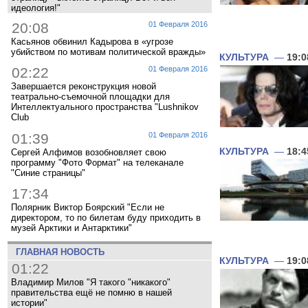
идеология!"
20:08
01 Февраля 2016
Касьянов обвинил Кадырова в «угрозе
убийством по мотивам политической вражды»
КУЛЬТУРА
—
19:0
02:22
01 Февраля 2016
Завершается реконструкция новой
театрально-съемочной площадки для
Интеллектуального пространства "Lushnikov
Club
01:39
01 Февраля 2016
КУЛЬТУРА
—
18:4
Сергей Алфимов возобновляет свою
программу "Фото Формат" на телеканале
"Синие страницы"
17:34
Полярник Виктор Боярский "Если не
директором, то по билетам буду приходить в
музей Арктики и Антарктики"
ГЛАВНАЯ НОВОСТЬ
КУЛЬТУРА
—
19:0
01:22
Владимир Милов "Я такого "никакого"
правительства ещё не помню в нашей
истории"