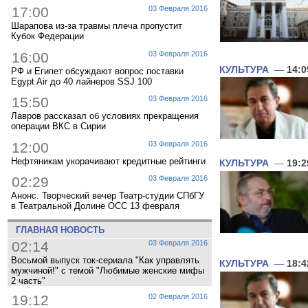
17:00
03 Февраля 2016
Шарапова из-за травмы плеча пропустит
Кубок Федерации
16:00
03 Февраля 2016
КУЛЬТУРА
—
14:0
РФ и Египет обсуждают вопрос поставки
Egypt Air до 40 лайнеров SSJ 100
15:50
03 Февраля 2016
Лавров рассказал об условиях прекращения
операции ВКС в Сирии
12:00
03 Февраля 2016
Нефтяникам укорачивают кредитные рейтинги
КУЛЬТУРА
—
19:2
02:29
03 Февраля 2016
Анонс. Творческий вечер Театр-студии СПбГУ
в Театральной Долине ОСС 13 февраля
ГЛАВНАЯ НОВОСТЬ
02:14
03 Февраля 2016
Восьмой выпуск ток-сериала "Как управлять
КУЛЬТУРА
—
18:4
мужчиной!" с темой "Любимые женские мифы
2 часть"
19:12
02 Февраля 2016