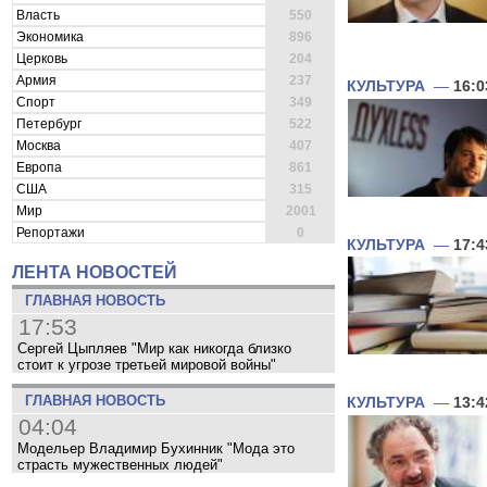
Власть
550
Экономика
896
Церковь
204
Армия
237
КУЛЬТУРА
—
16:0
Спорт
349
Петербург
522
Москва
407
Европа
861
США
315
Мир
2001
Репортажи
0
КУЛЬТУРА
—
17:4
ЛЕНТА НОВОСТЕЙ
ГЛАВНАЯ НОВОСТЬ
17:53
Сергей Цыпляев "Мир как никогда близко
стоит к угрозе третьей мировой войны"
ГЛАВНАЯ НОВОСТЬ
КУЛЬТУРА
—
13:4
04:04
Модельер Владимир Бухинник "Мода это
страсть мужественных людей"