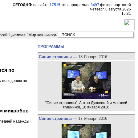
СЕГОДНЯ:
на сайте
17515
телепрограмм
и
3497
фоторепортажей
Четверг, 6 августа 2026
15:31
пляев "Мир как никогда близко стоит к угрозе третьей мировой войны"
ПРОГРАММЫ
Синие страницы —
18 Января 2016
тся по
у поведению не
"Синие страницы", Антон Духовской и Алексей
Лушников, 16 января 2016
ам микробов
Синие страницы —
17 Января 2016
следней надежды»,