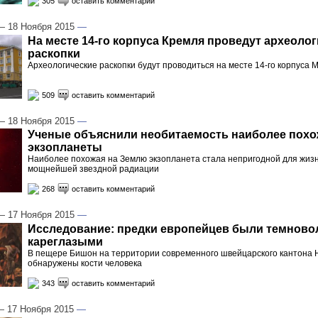
305
оставить комментарий
 18 Ноября 2015
—
На месте 14-го корпуса Кремля проведут археоло
раскопки
Археологические раскопки будут проводиться на месте 14-го корпуса 
509
оставить комментарий
 18 Ноября 2015
—
Ученые объяснили необитаемость наиболее похо
экзопланеты
Наиболее похожая на Землю экзопланета стала непригодной для жизн
мощнейшей звездной радиации
268
оставить комментарий
 17 Ноября 2015
—
Исследование: предки европейцев были темнов
кареглазыми
В пещере Бишон на территории современного швейцарского кантона
обнаружены кости человека
343
оставить комментарий
 17 Ноября 2015
—