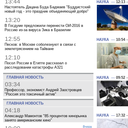
13:44
НАУКА
—
12:13
—
Настоятель Дацана Буда Бадмаев "Буддистский
новый год - это праздник объединяющий добро"
13:20
В Госдуме предложили перенести ОИ-2016 в
Россию из-за вируса Зика в Бразилии
12:55
НАУКА
—
10:54
—
Песков: в Москве соболезнуют в связи с
землетрясением на Тайване
12:10
Посол России в Египте рассказал о
расследовании катастрофы A321
ГЛАВНАЯ НОВОСТЬ
НАУКА
—
09:52
—
03:34
Профессор, экономист Андрей Заостровцев
"Россия это токсичный актив"
ГЛАВНАЯ НОВОСТЬ
04:18
НАУКА
—
17:32
—
Александр Мамонтов "85 процентов кинорынка
занято американским кино"
Вчера