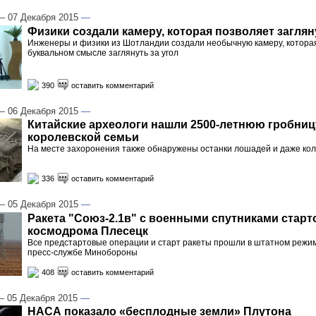
 07 Декабря 2015
—
Физики создали камеру, которая позволяет заглян
Инженеры и физики из Шотландии создали необычную камеру, которая
буквальном смысле заглянуть за угол
390
оставить комментарий
 06 Декабря 2015
—
Китайские археологи нашли 2500-летнюю гробниц
королевской семьи
На месте захоронения также обнаружены останки лошадей и даже ко
336
оставить комментарий
 05 Декабря 2015
—
Ракета "Союз-2.1в" с военными спутниками старт
космодрома Плесецк
Все предстартовые операции и старт ракеты прошли в штатном режим
пресс-службе Минобороны
408
оставить комментарий
 05 Декабря 2015
—
НАСА показало «бесплодные земли» Плутона