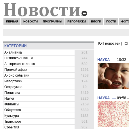
ПЕРВАЯ
НОВОСТИ
ПРОГРАММЫ
РЕПОРТАЖИ
БЛОГИ
ГОСТИ
ФОТ
ТОП новостей
|
ТОП
КАТЕГОРИИ
ВСЕ НОВОСТ
Аналитика
261
Lushnikov Live TV
747
НАУКА
—
18:32
—
Авторская колонка
580
Прямой эфир
1291
Анонс событий
4258
Репортажи
124
Остроумно
19
Политика
3419
НАУКА
—
09:58
—
Наука
2220
Финансы
2159
Общество
5830
Культура
1182
Транспорт
561
События
902