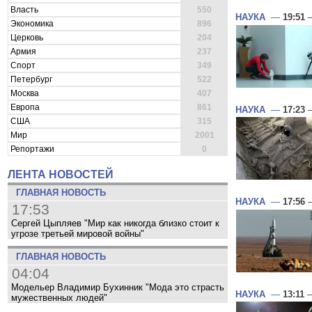
Власть
550
НАУКА
—
19:51
—
Экономика
896
Церковь
204
Армия
237
Спорт
349
Петербург
522
Москва
407
Европа
861
НАУКА
—
17:23
—
США
315
Мир
2001
Репортажи
0
ЛЕНТА НОВОСТЕЙ
ГЛАВНАЯ НОВОСТЬ
НАУКА
—
17:56
—
17:53
Сергей Цыпляев "Мир как никогда близко стоит к
угрозе третьей мировой войны"
ГЛАВНАЯ НОВОСТЬ
04:04
Модельер Владимир Бухинник "Мода это страсть
НАУКА
—
13:11
—
мужественных людей"