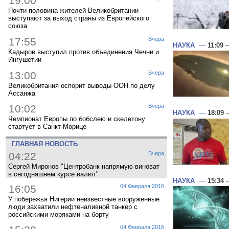
19:00
Почти половина жителей Великобритании
выступают за выход страны из Европейского
союза
17:55
Вчера
НАУКА
—
11:09
—
Кадыров выступил против объединения Чечни и
Ингушетии
13:00
Вчера
Великобритания оспорит выводы ООН по делу
Ассанжа
10:02
Вчера
НАУКА
—
18:09
—
Чемпионат Европы по бобслею и скелетону
стартует в Санкт-Морице
ГЛАВНАЯ НОВОСТЬ
04:22
Вчера
Сергей Миронов "Центробанк напрямую виноват
в сегодняшнем курсе валют"
НАУКА
—
15:34
—
16:05
04 Февраля 2016
У побережья Нигерии неизвестные вооруженные
люди захватили нефтеналивной танкер с
российскими моряками на борту
04 Февраля 2016