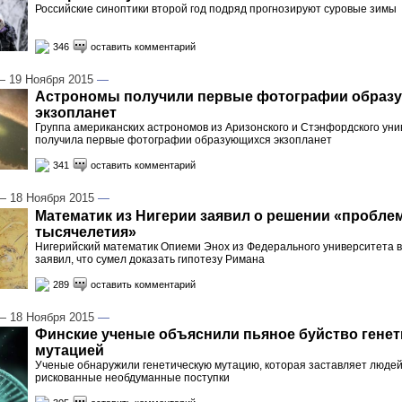
Российские синоптики второй год подряд прогнозируют суровые зимы
346
оставить комментарий
 19 Ноября 2015
—
Астрономы получили первые фотографии образ
экзопланет
Группа американских астрономов из Аризонского и Стэнфордского ун
получила первые фотографии образующихся экзопланет
341
оставить комментарий
 18 Ноября 2015
—
Математик из Нигерии заявил о решении «пробле
тысячелетия»
Нигерийский математик Опиеми Энох из Федерального университета в
заявил, что сумел доказать гипотезу Римана
289
оставить комментарий
 18 Ноября 2015
—
Финские ученые объяснили пьяное буйство генет
мутацией
Ученые обнаружили генетическую мутацию, которая заставляет люде
рискованные необдуманные поступки