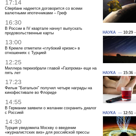
17:14
Сбербанк надеется договорится со всеми
валютными ипотечниками – Греф
16:30
В России в IV квартале начнут выпускать
НАУКА
—
10:29
—
продовольственные карты
13:00
В Кремле отметили «глубокий кризис» в
отношениях с Турцией
12:25
Миллера переизбрали главой «Газпрома» еще на
пять лет
НАУКА
—
15:36
—
17:23
Фильм "Батальон" получил четыре награды на
кинофестивале во Флориде
14:55
В Германии заявили о желании сохранить диалог
с Россией
НАУКА
—
12:51
—
14:30
Турция уведомила Москву о введении
«журналистских виз» для российской прессы