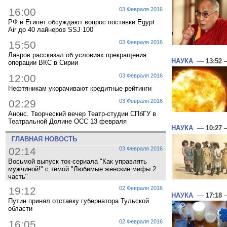
16:00
03 Февраля 2016
РФ и Египет обсуждают вопрос поставки Egypt
Air до 40 лайнеров SSJ 100
15:50
03 Февраля 2016
Лавров рассказал об условиях прекращения
НАУКА
—
13:52
—
операции ВКС в Сирии
12:00
03 Февраля 2016
Нефтяникам укорачивают кредитные рейтинги
02:29
03 Февраля 2016
Анонс. Творческий вечер Театр-студии СПбГУ в
Театральной Долине ОСС 13 февраля
НАУКА
—
10:27
—
ГЛАВНАЯ НОВОСТЬ
02:14
03 Февраля 2016
Восьмой выпуск ток-сериала "Как управлять
мужчиной!" с темой "Любимые женские мифы 2
часть"
19:12
02 Февраля 2016
НАУКА
—
17:18
—
Путин принял отставку губернатора Тульской
области
16:05
02 Февраля 2016