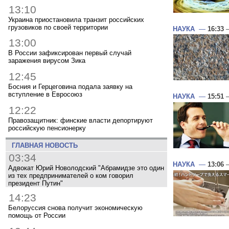
13:10
Украина приостановила транзит российских
грузовиков по своей территории
НАУКА
—
16:33
—
13:00
В России зафиксирован первый случай
заражения вирусом Зика
12:45
Босния и Герцеговина подала заявку на
вступление в Евросоюз
НАУКА
—
15:51
—
12:22
Правозащитник: финские власти депортируют
российскую пенсионерку
ГЛАВНАЯ НОВОСТЬ
03:34
НАУКА
—
13:06
—
Адвокат Юрий Новолодский "Абрамидзе это один
из тех предпринимателей о ком говорил
президент Путин"
14:23
Белоруссия снова получит экономическую
помощь от России