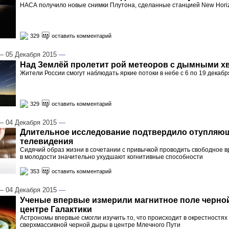
НАСА получило новые снимки Плутона, сделанные станцией New Hori
329
оставить комментарий
 05 Декабря 2015
—
Над Землёй пролетит рой метеоров с дымными х
Жители России смогут наблюдать яркие потоки в небе с 6 по 19 декабр
329
оставить комментарий
 04 Декабря 2015
—
Длительное исследование подтвердило отупляю
телевидения
Сидячий образ жизни в сочетании с привычкой проводить свободное в
в молодости значительно ухудшают когнитивные способности
353
оставить комментарий
 04 Декабря 2015
—
Ученые впервые измерили магнитное поле черно
центре Галактики
Астрономы впервые смогли изучить то, что происходит в окрестностях
сверхмассивной черной дыры в центре Млечного Пути