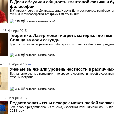
В Дели обсудили общность квантовой физики и б
философии
В Университете им. Джавахарлала Неру в Дели состоялась конференц
физика и философские воззрения мадхьямаки"
295
оставить комментарий
 16 Ноября 2015
—
Теоретики: Лазер может нагреть материал до тем
Солнца за доли секунды
Группа физиков-теоретиков из Имперского колледжа Лондона придум
308
оставить комментарий
 16 Ноября 2015
—
Ученые выяснили уровень честности в различных
Британские ученые выяснили, что уровень честности людей существен
страны к стране
326
оставить комментарий
 12 Ноября 2015
—
Редактировать гены вскоре сможет любой жела
Технология редактирования генома, известная как CRISPR/Cas9, была
2013 году