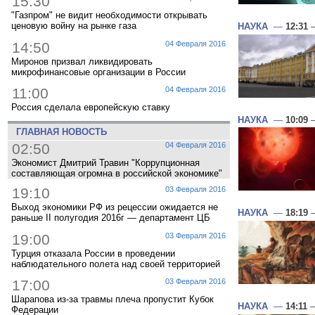
15:30
"Газпром" не видит необходимости открывать
ценовую войну на рынке газа
НАУКА
—
12:31
—
14:50
04 Февраля 2016
Миронов призвал ликвидировать
микрофинансовые организации в России
11:00
04 Февраля 2016
Россия сделала европейскую ставку
НАУКА
—
10:09
—
ГЛАВНАЯ НОВОСТЬ
02:50
04 Февраля 2016
Экономист Дмитрий Травин "Коррупционная
составляющая огромна в российской экономике"
19:10
03 Февраля 2016
Выход экономики РФ из рецессии ожидается не
НАУКА
—
18:19
—
раньше II полугодия 2016г — департамент ЦБ
19:00
03 Февраля 2016
Турция отказала России в проведении
наблюдательного полета над своей территорией
17:00
03 Февраля 2016
Шарапова из-за травмы плеча пропустит Кубок
НАУКА
—
14:11
—
Федерации