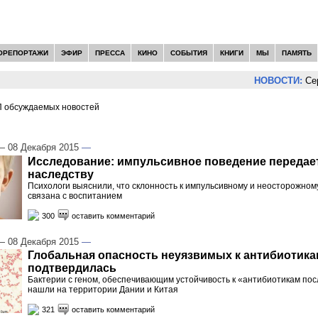
ОРЕПОРТАЖИ
ЭФИР
ПРЕССА
КИНО
СОБЫТИЯ
КНИГИ
МЫ
ПАМЯТЬ
НОВОСТИ:
Сергей Цы
 обсуждаемых новостей
И -
НАУКА
 08 Декабря 2015
—
Исследование: импульсивное поведение передае
наследству
Психологи выяснили, что склонность к импульсивному и неосторожном
связана с воспитанием
300
оставить комментарий
 08 Декабря 2015
—
Глобальная опасность неуязвимых к антибиотик
подтвердилась
Бактерии с геном, обеспечивающим устойчивость к «антибиотикам по
нашли на территории Дании и Китая
321
оставить комментарий