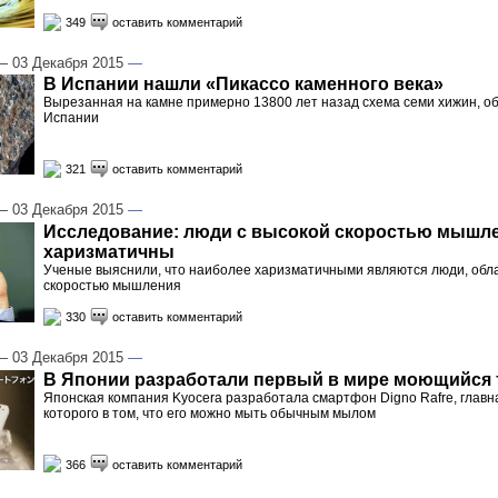
349
оставить комментарий
 03 Декабря 2015
—
В Испании нашли «Пикассо каменного века»
Вырезанная на камне примерно 13800 лет назад схема семи хижин, о
Испании
321
оставить комментарий
 03 Декабря 2015
—
Исследование: люди с высокой скоростью мышл
харизматичны
Ученые выяснили, что наиболее харизматичными являются люди, об
скоростью мышления
330
оставить комментарий
 03 Декабря 2015
—
В Японии разработали первый в мире моющийся
Японская компания Kyocera разработала смартфон Digno Rafre, главн
которого в том, что его можно мыть обычным мылом
366
оставить комментарий