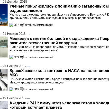
 03 Декабря 2015
—
Ученые приблизились к пониманию загадочных 
радиовсплесков
Ученые под руководством Киоши Масуи из Университета Британской К
приблизились к пониманию загадочных быстрых радиовсплесков
337
оставить комментарий
 21 Ноября 2015
—
Медведев отметил большой вклад академика Покр
развитие отечественной хирургии
"Ваши уникальные разработки помогли тысячам пациентов избавиться
встать на ноги и полноценно жить"
333
оставить комментарий
 21 Ноября 2015
—
SpaceX заключила контракт с НАСА на полет своег
МКС
НАСА заключила с компанией SpaceX контракт на выполнение пилоти
Международную космическую станцию
319
оставить комментарий
 19 Ноября 2015
—
Академик РАН: иммунитет человека готов к холод
который вступает планета