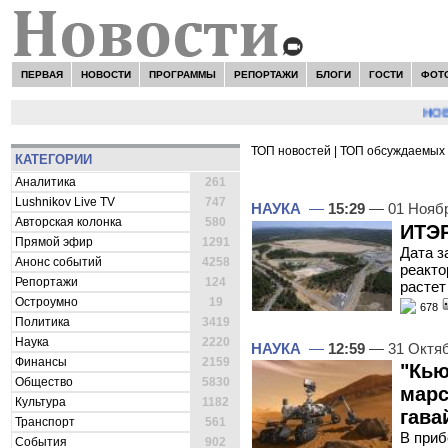
ПЕРВАЯ
НОВОСТИ
ПРОГРАММЫ
РЕПОРТАЖИ
БЛОГИ
ГОСТИ
ФОТ
НОВОСТИ
ТОП новостей
|
ТОП обсуждаемых 
КАТЕГОРИИ
ВСЕ НОВОСТИ -
НАУКА
Аналитика
261
Lushnikov Live TV
747
НАУКА
—
15:29
— 01 Нояб
Авторская колонка
580
ИТЭР
Прямой эфир
1291
Дата з
Анонс событий
4258
реакто
Репортажи
124
растет
Остроумно
19
678
Политика
3419
Наука
2220
НАУКА
—
12:59
— 31 Октя
Финансы
2159
"Кью
Общество
5830
марс
Культура
1182
гава
Транспорт
561
В приб
События
902