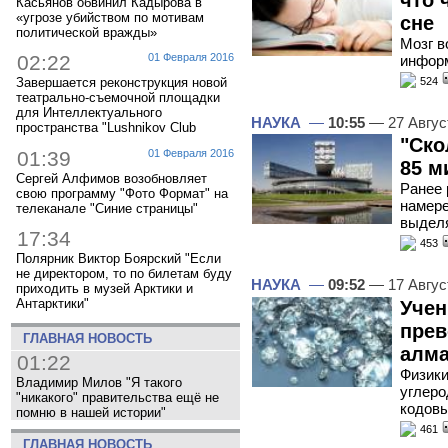
Касьянов обвинил Кадырова в
«угрозе убийством по мотивам
сне
политической вражды»
Мозг в
02:22
01 Февраля 2016
инфор
524
Завершается реконструкция новой
театрально-съемочной площадки
для Интеллектуального
НАУКА
—
10:55
— 27 Авгус
пространства "Lushnikov Club
"Ско
01:39
01 Февраля 2016
85 м
Сергей Алфимов возобновляет
Ранее
свою программу "Фото Формат" на
намере
телеканале "Синие страницы"
выделя
17:34
453
Полярник Виктор Боярский "Если
не директором, то по билетам буду
НАУКА
—
09:52
— 17 Авгус
приходить в музей Арктики и
Антарктики"
Учен
прев
ГЛАВНАЯ НОВОСТЬ
алма
01:22
Физики
Владимир Милов "Я такого
углеро
"никакого" правительства ещё не
кодовы
помню в нашей истории"
461
ГЛАВНАЯ НОВОСТЬ