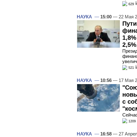
629
НАУКА
—
15:00
— 22 Мая 
Пути
фина
1,8%
2,5%
Презид
финанс
увелич
521
НАУКА
—
10:56
— 17 Мая 
"Сою
новы
с со
"кос
Сейчас
1209
НАУКА
—
16:58
— 27 Апре