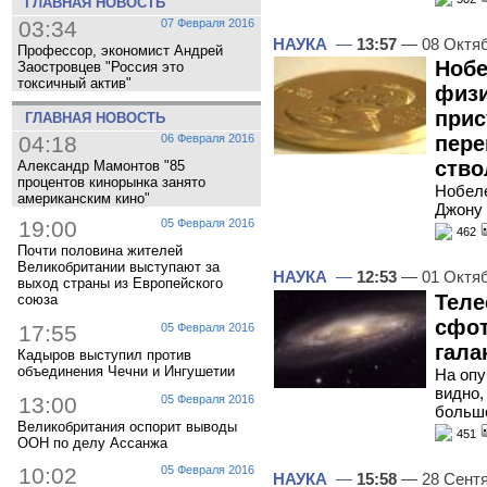
ГЛАВНАЯ НОВОСТЬ
03:34
07 Февраля 2016
НАУКА
—
13:57
— 08 Октя
Профессор, экономист Андрей
Нобе
Заостровцев "Россия это
токсичный актив"
физи
прис
ГЛАВНАЯ НОВОСТЬ
04:18
06 Февраля 2016
пере
ство
Александр Мамонтов "85
процентов кинорынка занято
Нобеле
американским кино"
Джону 
19:00
05 Февраля 2016
462
Почти половина жителей
Великобритании выступают за
НАУКА
—
12:53
— 01 Октя
выход страны из Европейского
Теле
союза
сфо
17:55
05 Февраля 2016
гала
Кадыров выступил против
объединения Чечни и Ингушетии
На опу
видно,
13:00
05 Февраля 2016
большо
Великобритания оспорит выводы
451
ООН по делу Ассанжа
10:02
05 Февраля 2016
НАУКА
—
15:58
— 28 Сент