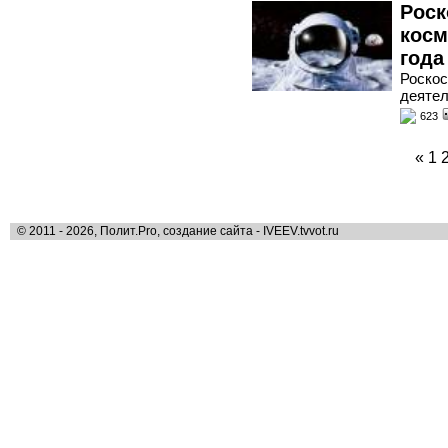
Роск
косм
года
Роскос
деятел
623
«
1
© 2011 - 2026, Полит.Pro, создание сайта - IVEEV.tvvot.ru