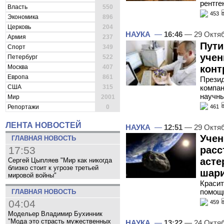
рентге
Власть
550
453
Экономика
896
Церковь
204
НАУКА
—
16:46
— 29 Октя
Армия
237
Пути
Спорт
349
учен
Петербург
522
конт
Москва
407
Европа
861
Презид
компан
США
315
научны
Мир
2001
461
Репортажи
0
ЛЕНТА НОВОСТЕЙ
НАУКА
—
12:51
— 29 Октя
Уче
ГЛАВНАЯ НОВОСТЬ
расс
17:53
аст
Сергей Цыпляев "Мир как никогда
близко стоит к угрозе третьей
шар
мировой войны"
Красит
помощь
ГЛАВНАЯ НОВОСТЬ
04:04
459
Модельер Владимир Бухинник
"Мода это страсть мужественных
НАУКА
—
13:22
— 24 Октя