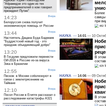
Адвокат Юрий Новолодский
мело
"Абрамидзе это один из тех
предпринимателей о ком говорил
унис
президент Путин"
Более 
14:23
Вчера
самцы
при ви
Белоруссия снова получит
экономическую помощь от России
482
13:44
Вчера
НАУКА
—
14:01
— 10 Октя
Настоятель Дацана Буда Бадмаев
Нобе
"Буддистский новый год - это
праздник объединяющий добро"
прис
13:20
Вчера
реце
В этом
В Госдуме предложили перенести
ОИ-2016 в Россию из-за вируса
состав
Зика в Бразилии
429
12:55
Вчера
НАУКА
—
14:06
— 09 Октя
Песков: в Москве соболезнуют в
связи с землетрясением на
Нобе
Тайване
прис
12:10
Вчера
кван
Посол России в Египте рассказал о
В этом
расследовании катастрофы A321
состав
502