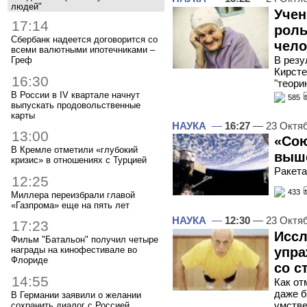
людей"
Учен
17:14
роль
Сбербанк надеется договорится со
чело
всеми валютными ипотечниками –
В резу
Греф
Кирсте
16:30
"теори
В России в IV квартале начнут
585
выпускать продовольственные
карты
НАУКА
—
16:27
— 23 Октя
13:00
«Сою
В Кремле отметили «глубокий
выше
кризис» в отношениях с Турцией
Ракета
12:25
433
Миллера переизбрали главой
«Газпрома» еще на пять лет
НАУКА
—
12:30
— 23 Октя
17:23
Иссл
Фильм "Батальон" получил четыре
упра
награды на кинофестивале во
Флориде
со с
14:55
Как от
даже б
В Германии заявили о желании
умстве
сохранить диалог с Россией