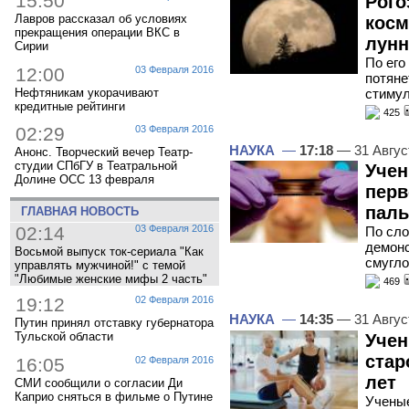
15:50
Рого
Лавров рассказал об условиях
косм
прекращения операции ВКС в
лунн
Сирии
По его
12:00
03 Февраля 2016
потяне
Нефтяникам укорачивают
стиму
кредитные рейтинги
425
02:29
03 Февраля 2016
НАУКА
—
17:18
— 31 Авгус
Анонс. Творческий вечер Театр-
студии СПбГУ в Театральной
Учен
Долине ОСС 13 февраля
пер
паль
ГЛАВНАЯ НОВОСТЬ
02:14
03 Февраля 2016
По сло
демонс
Восьмой выпуск ток-сериала "Как
смугло
управлять мужчиной!" с темой
"Любимые женские мифы 2 часть"
469
19:12
02 Февраля 2016
НАУКА
—
14:35
— 31 Авгус
Путин принял отставку губернатора
Тульской области
Учен
стар
16:05
02 Февраля 2016
лет
СМИ сообщили о согласии Ди
Каприо сняться в фильме о Путине
Ученые