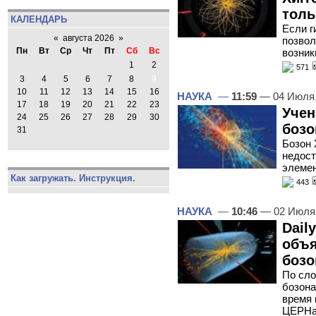
толь
КАЛЕНДАРЬ
Если г
«
августа 2026
»
позвол
Пн
Вт
Ср
Чт
Пт
Сб
Вс
возник
1
2
571
3
4
5
6
7
8
9
10
11
12
13
14
15
16
НАУКА
—
11:59
— 04 Июля
17
18
19
20
21
22
23
Учен
24
25
26
27
28
29
30
бозо
31
Бозон 
недост
элеме
Как загружать. Инструкция.
443
НАУКА
—
10:46
— 02 Июля
Dail
объя
бозо
По сло
бозона
время 
ЦЕРНа