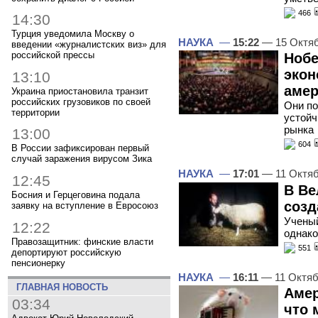
466
14:30
Турция уведомила Москву о
НАУКА
—
15:22
— 15 Октя
введении «журналистских виз» для
российской прессы
Нобе
экон
13:10
амер
Украина приостановила транзит
российских грузовиков по своей
Они по
территории
устойч
рынка
13:00
604
В России зафиксирован первый
случай заражения вирусом Зика
НАУКА
—
17:01
— 11 Октяб
12:45
В Ве
Босния и Герцеговина подала
созд
заявку на вступление в Евросоюз
Ученый
12:22
однако
Правозащитник: финские власти
551
депортируют российскую
пенсионерку
НАУКА
—
16:11
— 11 Октяб
ГЛАВНАЯ НОВОСТЬ
Амер
03:34
что 