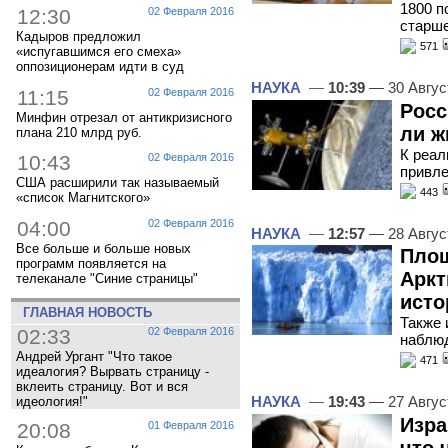
1800 п
12:30
02 Февраля 2016
старш
Кадыров предложил
571
«испугавшимся его смеха»
оппозиционерам идти в суд
НАУКА
—
10:39
— 30 Авгус
11:15
02 Февраля 2016
Росс
Минфин отрезал от антикризисного
ли ж
плана 210 млрд руб.
К реал
10:43
02 Февраля 2016
привле
США расширили так называемый
443
«список Магнитского»
04:00
02 Февраля 2016
НАУКА
—
12:57
— 28 Авгус
Все больше и больше новых
Площ
программ появляется на
Аркт
телеканале "Синие страницы"
исто
ГЛАВНАЯ НОВОСТЬ
Также 
02:33
02 Февраля 2016
наблюд
Андрей Ургант "Что такое
471
идеалогия? Вырвать страницу -
вклеить страницу. Вот и вся
НАУКА
—
19:43
— 27 Авгус
идеология!"
Изра
20:08
01 Февраля 2016
что 