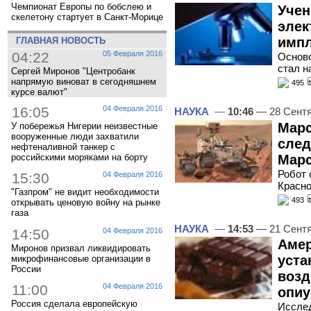
Чемпионат Европы по бобслею и
Учен
скелетону стартует в Санкт-Морице
элек
импл
ГЛАВНАЯ НОВОСТЬ
04:22
05 Февраля 2016
Осново
стал н
Сергей Миронов "Центробанк
напрямую виноват в сегодняшнем
495
курсе валют"
16:05
04 Февраля 2016
НАУКА
—
10:46
— 28 Сент
Марс
У побережья Нигерии неизвестные
вооруженные люди захватили
след
нефтеналивной танкер с
Мар
российскими моряками на борту
Робот 
15:30
04 Февраля 2016
Красно
"Газпром" не видит необходимости
493
открывать ценовую войну на рынке
газа
НАУКА
—
14:53
— 21 Сент
14:50
04 Февраля 2016
Амер
Миронов призвал ликвидировать
уста
микрофинансовые организации в
России
возд
11:00
04 Февраля 2016
опи
Россия сделала европейскую
Исслед