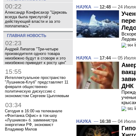
00:22
НАУКА
—
12:48
— 24 Июля
Александр Конфисахор "Церковь
Уче
всегда была прислугой у
пере
действующей власти и за это
поплатилась"
Ледо
Вскоре
ГЛАВНАЯ НОВОСТЬ
Ледови
02:23
964
Андрей Липатов "Три-четыре
производителя одного товара
НАУКА
—
17:44
— 05 Июля
неизбежно будут в сговоре и это
неизбежно приведет к росту цен"
Амер
15:55
вакц
Интеллектуальное пространство
зави
"Лушников-Клуб" представляет 11
ДНК
февраля общественно-
политическую дискуссию с
Прежде
экономистом Сергеем Цыпляевым
ученые
крысах
03:34
581
Сегодня в 16:00 на телеканале
«Фонтанка.Офис» в ток-шоу
«Лушников» б. замминистра
НАУКА
—
16:38
— 04 Июля
энергетики РФ, экономист
Гипо
Владимир Милов
Хигг