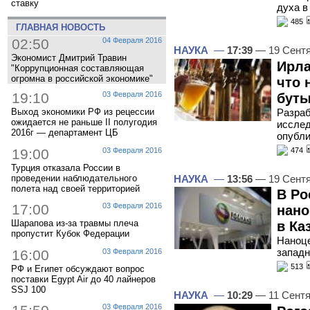
ставку
духа в
485
ГЛАВНАЯ НОВОСТЬ
02:50
04 Февраля 2016
НАУКА
—
17:39
— 19 Сент
Экономист Дмитрий Травин
Ирла
"Коррупционная составляющая
огромна в российской экономике"
что 
19:10
03 Февраля 2016
буты
Разраб
Выход экономики РФ из рецессии
ожидается не раньше II полугодия
исслед
2016г — департамент ЦБ
опубли
19:00
03 Февраля 2016
474
Турция отказала России в
проведении наблюдательного
НАУКА
—
13:56
— 19 Сент
полета над своей территорией
В Ро
17:00
03 Февраля 2016
нано
Шарапова из-за травмы плеча
в Ка
пропустит Кубок Федерации
Наноце
западн
16:00
03 Февраля 2016
513
РФ и Египет обсуждают вопрос
поставки Egypt Air до 40 лайнеров
SSJ 100
НАУКА
—
10:29
— 11 Сентя
03 Февраля 2016