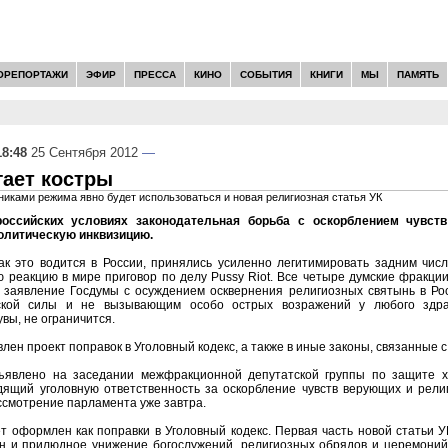
ОРЕПОРТАЖИ
ЭФИР
ПРЕССА
КИНО
СОБЫТИЯ
КНИГИ
МЫ
ПАМЯТЬ
18:48
25 Сентября 2012
—
гает костры
никами режима явно будет использоваться и новая религиозная статья УК
оссийских условиях законодательная борьба с оскорблением чувст
олитическую инквизицию.
ак это водится в России, принялись усиленно легитимировать задним чис
 реакцию в мире приговор по делу Pussy Riot. Все четыре думские фракци
 заявление Госдумы с осуждением осквернения религиозных святынь в Р
ской силы и не вызывающим особо острых возражений у любого здра
вы, не ограничится.
лен проект поправок в Уголовный кодекс, а также в иные законы, связанные с
явлено на заседании межфракционной депутатской группы по защите хр
одящий уголовную ответственность за оскорбление чувств верующих и рели
ссмотрение парламента уже завтра.
т оформлен как поправки в Уголовный кодекс. Первая часть новой статьи
н и прилюдное унижение богослужений, религиозных обрядов и церемоний