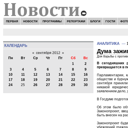
ПЕРВАЯ
НОВОСТИ
ПРОГРАММЫ
РЕПОРТАЖИ
БЛОГИ
ГОСТИ
ФОТ
АНАЛИТИКА
—
КАЛЕНДАРЬ
Дума зажи
«
сентября 2012
»
Для борьбы с против
Пн
Вт
Ср
Чт
Пт
Сб
Вс
В сегодняшних р
1
2
превращается в п
3
4
5
6
7
8
9
10
11
12
13
14
15
16
Парламентарии, к
обществе и бурную
17
18
19
20
21
22
23
сентября приняли
24
25
26
27
28
29
30
никакой юридиче
заявлением дело, у
В Госдуме подготов
Об этом было объ
Законопроект, вв
быть внесен на ра
Законопроект буде
убеждений гражда