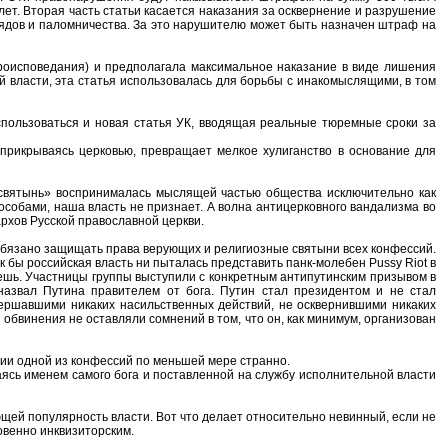
лет. Вторая часть статьи касается наказания за осквернение и разрушение
рядов и паломничества. За это нарушителю может быть назначен штраф на
роисповедания) и предполагала максимальное наказание в виде лишения
й власти, эта статья использовалась для борьбы с инакомыслящими, в том
спользоваться и новая статья УК, вводящая реальные тюремные сроки за
, прикрываясь церковью, превращает мелкое хулиганство в основание для
е святынь» воспринималась мыслящей частью общества исключительно как
особами, наша власть не признает. А волна антицерковного вандализма во
хов Русской православной церкви.
 обязано защищать права верующих и религиозные святыни всех конфессий.
 бы российская власть ни пыталась представить панк-молебен Pussy Riot в
нешь. Участницы группы выступили с конкретным антипутинским призывом в
назвал Путина правителем от бога. Путин стал президентом и не стал
ершавшими никаких насильственных действий, не осквернившими никаких
 обвинения не оставляли сомнений в том, что он, как минимум, организован
нии одной из конфессий по меньшей мере странно.
ваясь именем самого бога и поставленной на службу исполнительной власти
щей популярность власти. Вот что делает относительно невинный, если не
овенно инквизиторским.