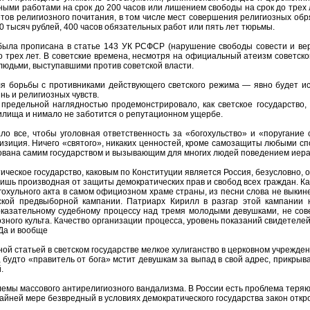
ными работами на срок до 200 часов или лишением свободы на срок до трех 
тов религиозного почитания, в том числе мест совершения религиозных об
00 тысяч рублей, 400 часов обязательных работ или пять лет тюрьмы.
была прописана в статье 143 УК РСФСР (нарушение свободы совести и ве
о трех лет. В советские времена, несмотря на официальный атеизм советско
юдьми, выступавшими против советской власти.
ля борьбы с противниками действующего светского режима — явно будет и
нь и религиозных чувств.
 предельной наглядностью продемонстрировало, как светское государство
илища и нимало не заботится о репутационном ущербе.
ало все, чтобы уголовная ответственность за «богохульство» и «поругани
изиция. Ничего «святого», никаких ценностей, кроме самозащиты любыми сп
вана самим государством и вызывающим для многих людей поведением иерар
ическое государство, каковым по Конституции является Россия, безусловно,
ишь производная от защиты демократических прав и свобод всех граждан. Как
огохульного акта в самом официозном храме страны, из песни слова не выки
ской предвыборной кампании. Патриарх Кирилл в разгар этой кампании 
оказательному судебному процессу над тремя молодыми девушками, не сов
зного культа. Качество организации процесса, уровень показаний свидетелей
Да и вообще
ной статьей в светском государстве мелкое хулиганство в церковном учрежде
, будто «правитель от бога» мстит девушкам за выпад в свой адрес, прикры
.
лемы массового антирелигиозного вандализма. В России есть проблема теряю
райней мере безвредный в условиях демократического государства закон откр