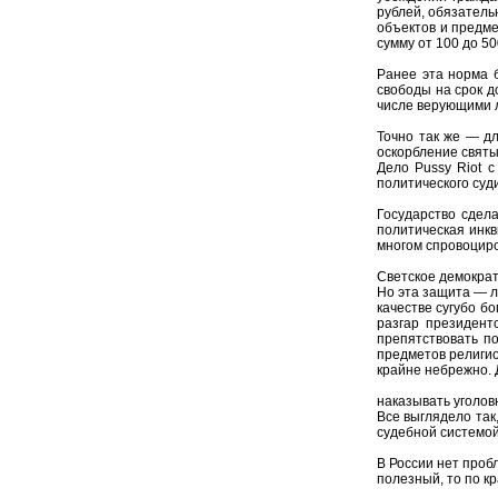
рублей, обязатель
объектов и предме
сумму от 100 до 5
Ранее эта норма 
свободы на срок д
числе верующими л
Точно так же — д
оскорбление святы
Дело Pussy Riot с
политического суд
Государство сдел
политическая инкв
многом спровоциро
Светское демократ
Но эта защита — л
качестве сугубо б
разгар президент
препятствовать п
предметов религио
крайне небрежно. 
наказывать уголов
Все выглядело так
судебной системой
В России нет проб
полезный, то по к