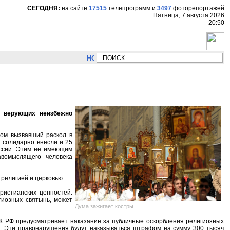
СЕГОДНЯ:
на сайте
17515
телепрограмм
и
3497
фоторепортажей
Пятница, 7 августа 2026
20:50
НОВОСТИ:
Сергей Цыпляев "Мир как никогда б
в верующих неизбежно
лом вызвавший раскол в
и солидарно внесли и 25
оссии. Этим не имеющим
вомыслящего человека
 религией и церковью.
истианских ценностей.
гиозных святынь, может
Дума зажигает костры
 УК РФ предусматривает наказание за публичные оскорбления религиозных
. Эти правонарушения будут наказываться штрафом на сумму 300 тысяч