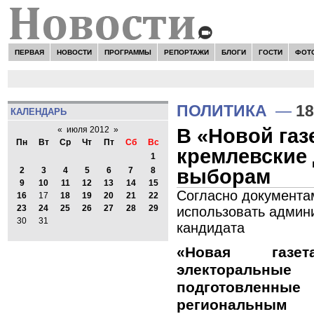
ПЕРВАЯ
НОВОСТИ
ПРОГРАММЫ
РЕПОРТАЖИ
БЛОГИ
ГОСТИ
ФОТ
ПОЛИТИКА
—
18
КАЛЕНДАРЬ
В «Новой газ
«
июля 2012
»
Пн
Вт
Ср
Чт
Пт
Сб
Вс
кремлевские 
1
выборам
2
3
4
5
6
7
8
9
10
11
12
13
14
15
Согласно документа
16
17
18
19
20
21
22
23
24
25
26
27
28
29
использовать админ
30
31
кандидата
«Новая газет
электоральные
подготовлен
региональн