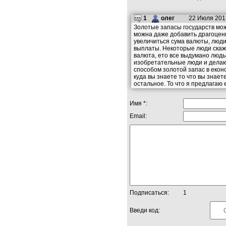
1
олег
22 Июля 2012
Золотые запасы государств мож
можна даже добавить драгоценни
увеличиться сума валюты, люди
выплаты. Некоторые люди скажут
валюта, ето все выдумано людь
изобретательные люди и делают.
способом золотой запас в екон
куда вы знаете то что вы знает
остальное. То что я предлагаю
Имя *:
Email:
Подписаться:
1
Введи код: