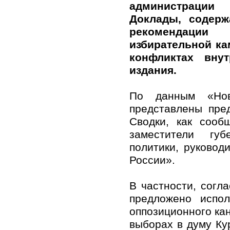
администрации
Доклады, содерж
рекомендац
избирательной ка
конфликтах вну
издания.
По данным «Нов
представлены пре
Сводки, как сооб
заместители губ
политики, руковод
России».
В частности, согл
предложено испол
оппозиционного ка
выборах в думу Ку