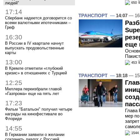
людей"
650
17:14
ТРАНСПОРТ
—
14:07
— 16
Сбербанк надеется договорится со
Разб
всеми валютными ипотечниками –
Греф
Supe
16:30
резе
В России в IV квартале начнут
еще 
выпускать продовольственные
Основн
карты
Пакист
13:00
453
В Кремле отметили «глубокий
кризис» в отношениях с Турцией
ТРАНСПОРТ
—
18:18
— 15
12:25
Глав
иниц
Миллера переизбрали главой
«Газпрома» еще на пять лет
созд
17:23
пасс
Фильм "Батальон" получил четыре
Глава 
награды на кинофестивале во
мер по
Флориде
запрет
самол
14:55
1544
В Германии заявили о желании
сохранить диалог с Россией