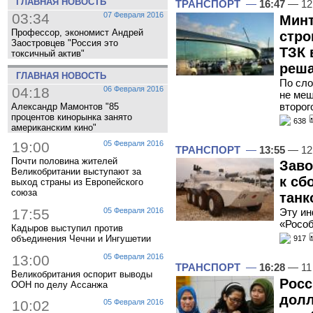
ГЛАВНАЯ НОВОСТЬ
ТРАНСПОРТ
—
16:47
— 12
03:34
07 Февраля 2016
Минт
Профессор, экономист Андрей
стро
Заостровцев "Россия это
ТЗК 
токсичный актив"
реша
ГЛАВНАЯ НОВОСТЬ
По сло
04:18
06 Февраля 2016
не меш
второг
Александр Мамонтов "85
процентов кинорынка занято
638
американским кино"
19:00
05 Февраля 2016
ТРАНСПОРТ
—
13:55
— 12
Почти половина жителей
Заво
Великобритании выступают за
к сб
выход страны из Европейского
союза
танк
17:55
05 Февраля 2016
Эту ин
«Рособ
Кадыров выступил против
объединения Чечни и Ингушетии
917
13:00
05 Февраля 2016
ТРАНСПОРТ
—
16:28
— 11
Великобритания оспорит выводы
Росс
ООН по делу Ассанжа
долл
10:02
05 Февраля 2016