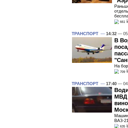
"Аэр
Раньше
отдель
беспла
661
ТРАНСПОРТ
—
14:32
— 05
В В
поса
пасс
"Сан
На бор
709
ТРАНСПОРТ
—
17:40
— 04
Води
МВД 
вино
Мос
Машин
ВАЗ-21
635