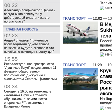
"Капит
00:22
510
Александр Конфисахор "Церковь
всегда была прислугой у
действующей власти и за это
ТРАНСПОРТ
—
12:02
— 10
поплатилась"
В Ин
Sukh
ГЛАВНАЯ НОВОСТЬ
02:23
тела
Андрей Липатов "Три-четыре
Россий
производителя одного товара
пропал
неизбежно будут в сговоре и это
демонс
неизбежно приведет к росту цен"
659
15:55
Интеллектуальное пространство
ТРАНСПОРТ
—
11:29
— 10
"Лушников-Клуб" представляет 11
Круш
февраля общественно-
политическую дискуссию с
став
экономистом Сергеем Цыпляевым
Росс
03:34
рыно
Сегодня в 16:00 на телеканале
эксп
«Фонтанка.Офис» в ток-шоу
На бор
«Лушников» б. замминистра
энергетики РФ, экономист
находи
Владимир Милов
1709