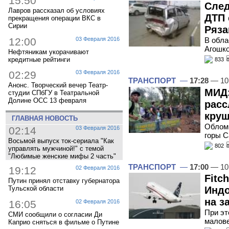
15:50
След
Лавров рассказал об условиях
ДТП 
прекращения операции ВКС в
Сирии
Ряза
12:00
03 Февраля 2016
В обла
Агошко
Нефтяникам укорачивают
кредитные рейтинги
833
02:29
03 Февраля 2016
ТРАНСПОРТ
—
17:28
— 10
Анонс. Творческий вечер Театр-
МИД:
студии СПбГУ в Театральной
Долине ОСС 13 февраля
расс
круш
ГЛАВНАЯ НОВОСТЬ
Обломк
02:14
03 Февраля 2016
горы С
Восьмой выпуск ток-сериала "Как
802
управлять мужчиной!" с темой
"Любимые женские мифы 2 часть"
ТРАНСПОРТ
—
17:00
— 10
19:12
02 Февраля 2016
Fitc
Путин принял отставку губернатора
Тульской области
Индо
на з
16:05
02 Февраля 2016
При эт
СМИ сообщили о согласии Ди
малове
Каприо сняться в фильме о Путине