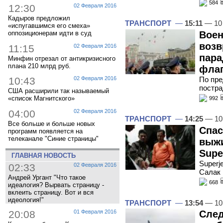
584
12:30
02 Февраля 2016
Кадыров предложил
ТРАНСПОРТ
—
15:11
— 10
«испугавшимся его смеха»
Воен
оппозиционерам идти в суд
возв
11:15
02 Февраля 2016
пара
Минфин отрезал от антикризисного
плана 210 млрд руб.
флаг
По пре
10:43
02 Февраля 2016
постра
США расширили так называемый
«список Магнитского»
992
04:00
02 Февраля 2016
ТРАНСПОРТ
—
14:25
— 10
Все больше и больше новых
Спас
программ появляется на
телеканале "Синие страницы"
выжи
Supe
ГЛАВНАЯ НОВОСТЬ
Superj
02:33
02 Февраля 2016
Салак 
Андрей Ургант "Что такое
668
идеалогия? Вырвать страницу -
вклеить страницу. Вот и вся
идеология!"
ТРАНСПОРТ
—
13:54
— 10
20:08
01 Февраля 2016
След