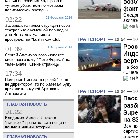
возб
Касьянов обвинил Кадырова в
«угрозе убийством по мотивам
факт
политической вражды»
Следов
02:22
01 Февраля 2016
экипаж
Завершается реконструкция новой
409
театрально-съемочной площадки
для Интеллектуального
ТРАНСПОРТ
—
12:54
— 10
пространства "Lushnikov Club
Росс
01:39
01 Февраля 2016
Индо
Сергей Алфимов возобновляет
верт
свою программу "Фото Формат" на
телеканале "Синие страницы"
На бор
40 чел
17:34
484
Полярник Виктор Боярский "Если
не директором, то по билетам буду
приходить в музей Арктики и
ТРАНСПОРТ
—
12:24
— 10
Антарктики"
Пасс
ГЛАВНАЯ НОВОСТЬ
разб
01:22
Supe
Владимир Милов "Я такого
на $
"никакого" правительства ещё не
Вся пр
помню в нашей истории"
сертиф
Superj
ГЛАВНАЯ НОВОСТЬ