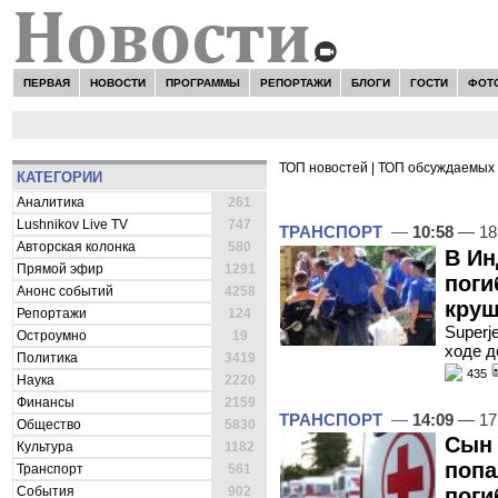
ПЕРВАЯ
НОВОСТИ
ПРОГРАММЫ
РЕПОРТАЖИ
БЛОГИ
ГОСТИ
ФОТ
ТОП новостей
|
ТОП обсуждаемых 
КАТЕГОРИИ
ВСЕ НОВОСТИ -
ТРАНСП
Аналитика
261
Lushnikov Live TV
747
ТРАНСПОРТ
—
10:58
— 18
Авторская колонка
580
В Ин
Прямой эфир
1291
поги
Анонс событий
4258
круш
Репортажи
124
Superj
Остроумно
19
ходе д
Политика
3419
435
Наука
2220
Финансы
2159
ТРАНСПОРТ
—
14:09
— 17
Общество
5830
Сын 
Культура
1182
попа
Транспорт
561
События
902
поги