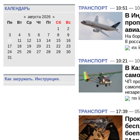
ТРАНСПОРТ
—
10:51
— 10
КАЛЕНДАРЬ
В Ин
«
августа 2026
»
проп
Пн
Вт
Ср
Чт
Пт
Сб
Вс
авиа
1
2
3
4
5
6
7
8
9
На бор
10
11
12
13
14
15
16
8 росс
17
18
19
20
21
22
23
456
24
25
26
27
28
29
30
31
ТРАНСПОРТ
—
10:21
— 10
В Ка
само
Как загружать. Инструкция.
ЧП про
самол
незаре
789
ТРАНСПОРТ
—
17:39
— 05
Прок
бесп
боеп