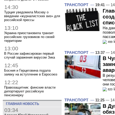
ТРАНСПОРТ
—
19:41
— 14
14:30
Глав
Турция уведомила Москву о
созд
введении «журналистских виз» для
российской прессы
спис
13:10
На дан
позвол
Украина приостановила транзит
пасса
российских грузовиков по своей
территории
499
13:00
ТРАНСПОРТ
—
13:37
— 14
В России зафиксирован первый
В Чу
случай заражения вирусом Зика
замн
12:45
авар
Босния и Герцеговина подала
заявку на вступление в Евросоюз
В резу
челове
12:22
они го
Правозащитник: финские власти
820
депортируют российскую
пенсионерку
ТРАНСПОРТ
—
11:25
— 14
ГЛАВНАЯ НОВОСТЬ
В Ду
03:34
обя