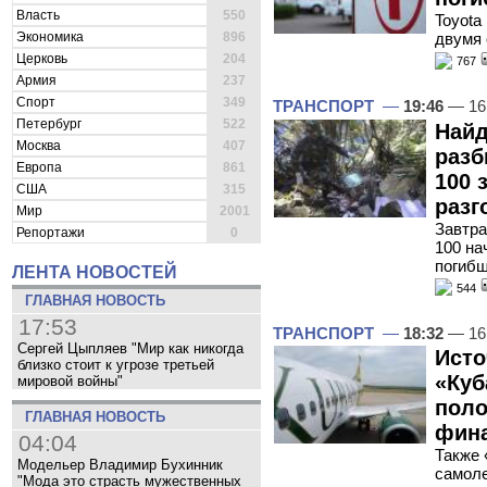
Власть
550
Toyota
Экономика
896
двумя 
Церковь
204
767
Армия
237
Спорт
349
ТРАНСПОРТ
—
19:46
— 16
Петербург
522
Най
Москва
407
разб
Европа
861
100 
США
315
разг
Мир
2001
Завтра
Репортажи
0
100 на
погиб
ЛЕНТА НОВОСТЕЙ
544
ГЛАВНАЯ НОВОСТЬ
17:53
ТРАНСПОРТ
—
18:32
— 16
Сергей Цыпляев "Мир как никогда
Исто
близко стоит к угрозе третьей
«Куб
мировой войны"
поло
ГЛАВНАЯ НОВОСТЬ
фина
04:04
Также 
Модельер Владимир Бухинник
самоле
"Мода это страсть мужественных