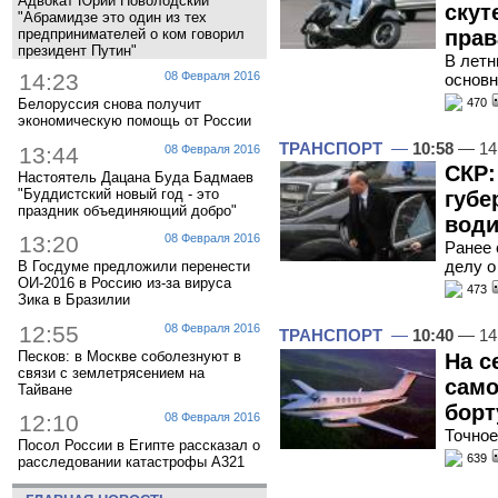
Адвокат Юрий Новолодский
скут
"Абрамидзе это один из тех
предпринимателей о ком говорил
прав
президент Путин"
В летн
14:23
08 Февраля 2016
основн
470
Белоруссия снова получит
экономическую помощь от России
ТРАНСПОРТ
—
10:58
— 14
13:44
08 Февраля 2016
СКР:
Настоятель Дацана Буда Бадмаев
"Буддистский новый год - это
губе
праздник объединяющий добро"
води
13:20
08 Февраля 2016
Ранее 
делу о
В Госдуме предложили перенести
ОИ-2016 в Россию из-за вируса
473
Зика в Бразилии
12:55
08 Февраля 2016
ТРАНСПОРТ
—
10:40
— 14
Песков: в Москве соболезнуют в
На с
связи с землетрясением на
само
Тайване
борт
12:10
08 Февраля 2016
Точное
Посол России в Египте рассказал о
639
расследовании катастрофы A321