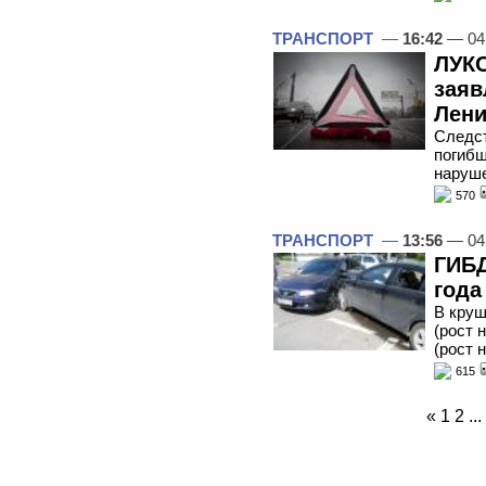
ТРАНСПОРТ
—
16:42
— 04
ЛУКО
заяв
Лени
Следст
погибш
наруше
570
ТРАНСПОРТ
—
13:56
— 04
ГИБД
года
В круш
(рост 
(рост 
615
«
1
2
...