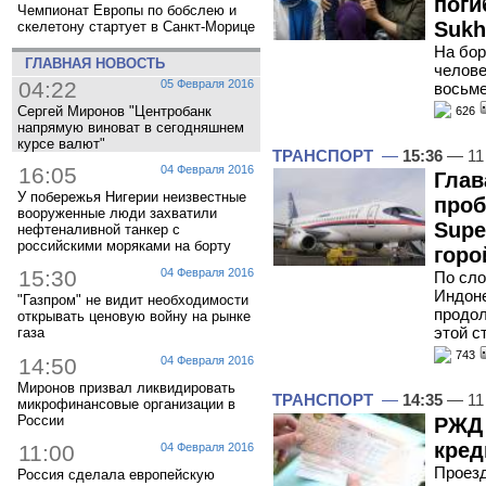
поги
Чемпионат Европы по бобслею и
Sukh
скелетону стартует в Санкт-Морице
На бор
ГЛАВНАЯ НОВОСТЬ
челове
04:22
05 Февраля 2016
восьм
Сергей Миронов "Центробанк
626
напрямую виноват в сегодняшнем
курсе валют"
ТРАНСПОРТ
—
15:36
— 11
16:05
04 Февраля 2016
Глав
У побережья Нигерии неизвестные
проб
вооруженные люди захватили
Supe
нефтеналивной танкер с
российскими моряками на борту
горо
15:30
04 Февраля 2016
По сло
Индоне
"Газпром" не видит необходимости
продол
открывать ценовую войну на рынке
этой с
газа
743
14:50
04 Февраля 2016
Миронов призвал ликвидировать
ТРАНСПОРТ
—
14:35
— 11
микрофинансовые организации в
России
РЖД 
кред
11:00
04 Февраля 2016
Проезд
Россия сделала европейскую