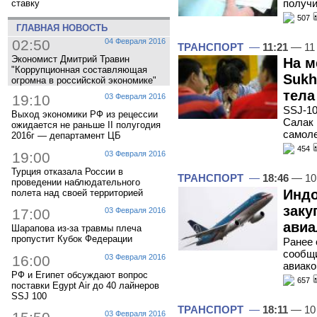
получи
ставку
507
ГЛАВНАЯ НОВОСТЬ
02:50
04 Февраля 2016
ТРАНСПОРТ
—
11:21
— 11
Экономист Дмитрий Травин
На м
"Коррупционная составляющая
Sukh
огромна в российской экономике"
тела
19:10
03 Февраля 2016
SSJ-10
Выход экономики РФ из рецессии
Салак 
ожидается не раньше II полугодия
самоле
2016г — департамент ЦБ
454
19:00
03 Февраля 2016
Турция отказала России в
ТРАНСПОРТ
—
18:46
— 10
проведении наблюдательного
Индо
полета над своей территорией
заку
17:00
03 Февраля 2016
авиа
Шарапова из-за травмы плеча
пропустит Кубок Федерации
Ранее 
сообщи
16:00
03 Февраля 2016
авиак
РФ и Египет обсуждают вопрос
657
поставки Egypt Air до 40 лайнеров
SSJ 100
ТРАНСПОРТ
—
18:11
— 10
03 Февраля 2016