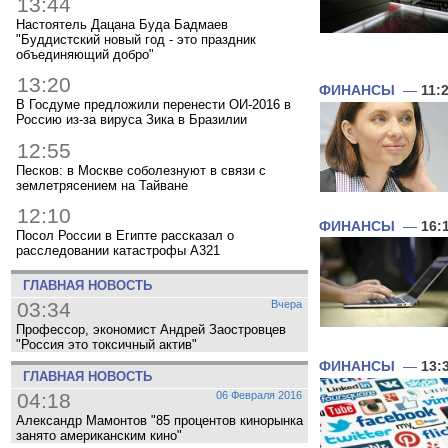
13:44
Настоятель Дацана Буда Бадмаев
"Буддистский новый год - это праздник
объединяющий добро"
13:20
ФИНАНСЫ
—
11:
В Госдуме предложили перенести ОИ-2016 в
Россию из-за вируса Зика в Бразилии
12:55
Песков: в Москве соболезнуют в связи с
землетрясением на Тайване
12:10
ФИНАНСЫ
—
16:
Посол России в Египте рассказал о
расследовании катастрофы A321
ГЛАВНАЯ НОВОСТЬ
03:34
Вчера
Профессор, экономист Андрей Заостровцев
"Россия это токсичный актив"
ФИНАНСЫ
—
13:
ГЛАВНАЯ НОВОСТЬ
04:18
06 Февраля 2016
Александр Мамонтов "85 процентов кинорынка
занято американским кино"