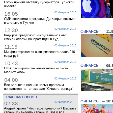
Путин принял отставку губернатора Тульской
области
16:05
02 Февраля 2016
СМИ сообщили о согласии Ди Каприо сняться
в фильме о Путине
12:30
02 Февраля 2016
ФИНАНСЫ
—
11:
Кадыров предложил «испугавшимся его
смеха» оппозиционерам идти в суд
11:15
02 Февраля 2016
Минфин отрезал от антикризисного плана 210
млрд руб.
10:43
02 Февраля 2016
ФИНАНСЫ
—
09:
США расширили так называемый «список
Магнитского»
04:00
02 Февраля 2016
Все больше и больше новых программ
появляется на телеканале "Синие страницы"
ГЛАВНАЯ НОВОСТЬ
ФИНАНСЫ
—
18:
02:33
02 Февраля 2016
Андрей Ургант "Что такое идеалогия? Вырвать
страницу - вклеить страницу. Вот и вся