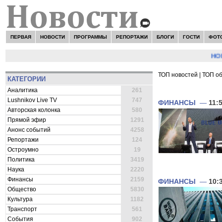
ПЕРВАЯ
НОВОСТИ
ПРОГРАММЫ
РЕПОРТАЖИ
БЛОГИ
ГОСТИ
ФОТ
НОВОС
ТОП новостей
|
ТОП о
КАТЕГОРИИ
ВСЕ НОВОСТИ 
Аналитика
261
Lushnikov Live TV
747
ФИНАНСЫ
—
11:
Авторская колонка
580
Прямой эфир
1291
Анонс событий
4258
Репортажи
124
Остроумно
19
Политика
3419
Наука
2220
Финансы
2159
ФИНАНСЫ
—
10:
Общество
5830
Культура
1182
Транспорт
561
События
902