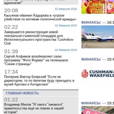
идеология!"
20:08
01 Февраля 2016
Касьянов обвинил Кадырова в «угрозе
убийством по мотивам политической вражды»
ФИНАНСЫ
—
16:
02:22
01 Февраля 2016
Завершается реконструкция новой
театрально-съемочной площадки для
Интеллектуального пространства "Lushnikov
Club
01:39
01 Февраля 2016
Сергей Алфимов возобновляет свою
ФИНАНСЫ
—
15:
программу "Фото Формат" на телеканале
"Синие страницы"
17:34
Полярник Виктор Боярский "Если не
директором, то по билетам буду приходить в
музей Арктики и Антарктики"
ГЛАВНАЯ НОВОСТЬ
01:22
ФИНАНСЫ
—
15:
Владимир Милов "Я такого "никакого"
правительства ещё не помню в нашей
истории"