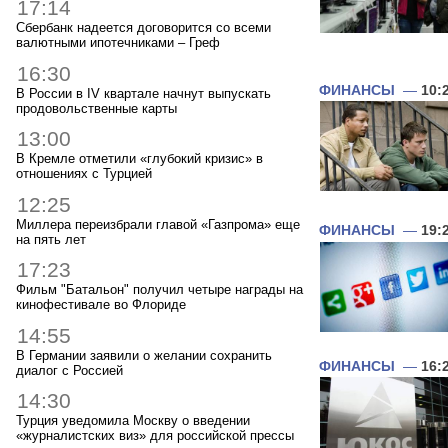
17:14
Сбербанк надеется договорится со всеми
валютными ипотечниками – Греф
16:30
ФИНАНСЫ
—
10:
В России в IV квартале начнут выпускать
продовольственные карты
13:00
В Кремле отметили «глубокий кризис» в
отношениях с Турцией
12:25
Миллера переизбрали главой «Газпрома» еще
ФИНАНСЫ
—
19:
на пять лет
17:23
Фильм "Батальон" получил четыре награды на
кинофестивале во Флориде
14:55
В Германии заявили о желании сохранить
ФИНАНСЫ
—
16:
диалог с Россией
14:30
Турция уведомила Москву о введении
«журналистских виз» для российской прессы