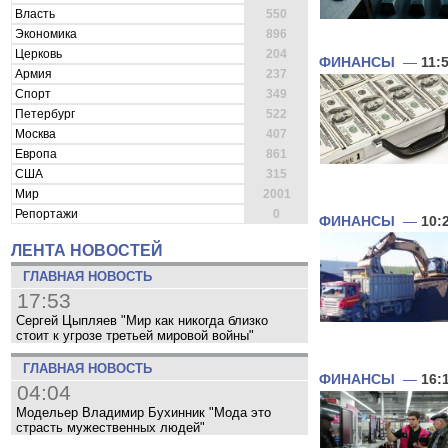
Власть
550
Экономика
896
Церковь
204
ФИНАНСЫ
—
11:
Армия
237
Спорт
349
Петербург
522
Москва
407
Европа
861
США
315
Мир
2001
Репортажи
0
ФИНАНСЫ
—
10:
ЛЕНТА НОВОСТЕЙ
ГЛАВНАЯ НОВОСТЬ
17:53
Сергей Цыпляев "Мир как никогда близко
стоит к угрозе третьей мировой войны"
ГЛАВНАЯ НОВОСТЬ
ФИНАНСЫ
—
16:
04:04
Модельер Владимир Бухинник "Мода это
страсть мужественных людей"