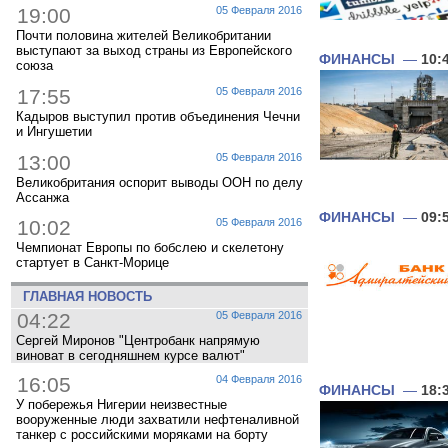
19:00
05 Февраля 2016
Почти половина жителей Великобритании
выступают за выход страны из Европейского
ФИНАНСЫ
—
10:
союза
17:55
05 Февраля 2016
Кадыров выступил против объединения Чечни
и Ингушетии
13:00
05 Февраля 2016
Великобритания оспорит выводы ООН по делу
Ассанжа
ФИНАНСЫ
—
09:
10:02
05 Февраля 2016
Чемпионат Европы по бобслею и скелетону
стартует в Санкт-Морице
ГЛАВНАЯ НОВОСТЬ
04:22
05 Февраля 2016
Сергей Миронов "Центробанк напрямую
виноват в сегодняшнем курсе валют"
16:05
04 Февраля 2016
ФИНАНСЫ
—
18:
У побережья Нигерии неизвестные
вооруженные люди захватили нефтеналивной
танкер с российскими моряками на борту