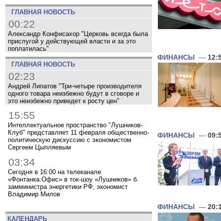
ГЛАВНАЯ НОВОСТЬ
00:22
Александр Конфисахор "Церковь всегда была
прислугой у действующей власти и за это
поплатилась"
ФИНАНСЫ
—
12:
ГЛАВНАЯ НОВОСТЬ
02:23
Андрей Липатов "Три-четыре производителя
одного товара неизбежно будут в сговоре и
это неизбежно приведет к росту цен"
15:55
Интеллектуальное пространство "Лушников-
Клуб" представляет 11 февраля общественно-
ФИНАНСЫ
—
09:
политическую дискуссию с экономистом
Сергеем Цыпляевым
03:34
Сегодня в 16:00 на телеканале
«Фонтанка.Офис» в ток-шоу «Лушников» б.
замминистра энергетики РФ, экономист
Владимир Милов
ФИНАНСЫ
—
20:
КАЛЕНДАРЬ