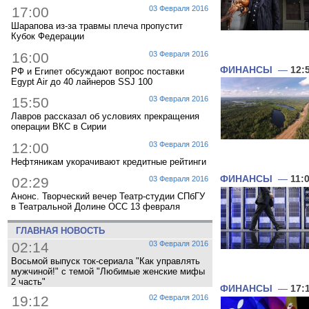
17:00
03 Февраля 2016
Шарапова из-за травмы плеча пропустит
Кубок Федерации
16:00
03 Февраля 2016
ФИНАНСЫ
—
12:
РФ и Египет обсуждают вопрос поставки
Egypt Air до 40 лайнеров SSJ 100
15:50
03 Февраля 2016
Лавров рассказал об условиях прекращения
операции ВКС в Сирии
12:00
03 Февраля 2016
Нефтяникам укорачивают кредитные рейтинги
ФИНАНСЫ
—
11:
02:29
03 Февраля 2016
Анонс. Творческий вечер Театр-студии СПбГУ
в Театральной Долине ОСС 13 февраля
ГЛАВНАЯ НОВОСТЬ
02:14
03 Февраля 2016
Восьмой выпуск ток-сериала "Как управлять
мужчиной!" с темой "Любимые женские мифы
2 часть"
ФИНАНСЫ
—
17:
19:12
02 Февраля 2016