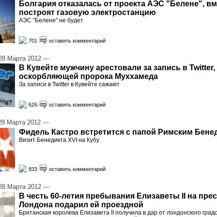
Болгария отказалась от проекта АЭС "Белене", вм
построят газовую электростанцию
АЭС "Белене" не будет
701
оставить комментарий
8 Марта 2012
—
В Кувейте мужчину арестовали за запись в Twitter,
оскорбляющей пророка Муххамеда
За записи в Twitter в Кувейте сажают
626
оставить комментарий
8 Марта 2012
—
Фидель Кастро встретится с папой Римским Бене
Визит Бенедикта XVI на Кубу
833
оставить комментарий
8 Марта 2012
—
В честь 60-летия пребывания Елизаветы II на пре
Лондона подарил ей проездной
Британская королева Елизавета II получила в дар от лондонского гра