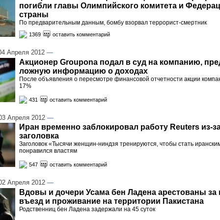
погибли главы Олимпийского комитета и Федера
страны
По предварительным данным, бомбу взорвал террорист-смертник
1369
оставить комментарий
4 Апреля 2012
—
Акционер Grouponа подал в суд на компанию, пр
ложную информацию о доходах
После объявления о пересмотре финансовой отчетности акции компа
17%
431
оставить комментарий
3 Апреля 2012
—
Иран временно заблокировал работу Reuters из-з
заголовка
Заголовок «Тысячи женщин-ниндзя тренируются, чтобы стать ирански
понравился властям
547
оставить комментарий
2 Апреля 2012
—
Вдовы и дочери Усама бен Ладена арестованы за
въезд и проживание на территории Пакистана
Родственниц бен Ладена задержали на 45 суток