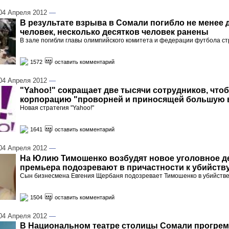
4 Апреля 2012
—
В результате взрыва в Сомали погибло не менее 
человек, несколько десятков человек ранены
В зале погибли главы олимпийского комитета и федерации футбола с
1572
оставить комментарий
4 Апреля 2012
—
"Yahoo!" сокращает две тысячи сотрудников, что
корпорацию "проворней и приносящей большую 
Новая стратегия "Yahoo!"
1641
оставить комментарий
4 Апреля 2012
—
На Юлию Тимошенко возбудят новое уголовное де
премьера подозревают в причастности к убийств
Сын бизнесмена Евгения Щербаня подозревает Тимошенко в убийстве
1504
оставить комментарий
4 Апреля 2012
—
В Национальном театре столицы Сомали прогрем