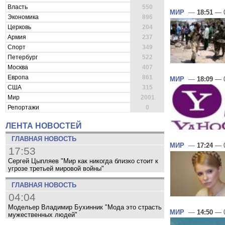
Власть
550
МИР
—
18:51
— 0
Экономика
896
Церковь
204
Армия
237
Спорт
349
Петербург
522
Москва
407
Европа
861
МИР
—
18:09
— 0
США
315
Мир
2001
Репортажи
0
ЛЕНТА НОВОСТЕЙ
ГЛАВНАЯ НОВОСТЬ
МИР
—
17:24
— 0
17:53
Сергей Цыпляев "Мир как никогда близко стоит к
угрозе третьей мировой войны"
ГЛАВНАЯ НОВОСТЬ
04:04
Модельер Владимир Бухинник "Мода это страсть
МИР
—
14:50
— 0
мужественных людей"