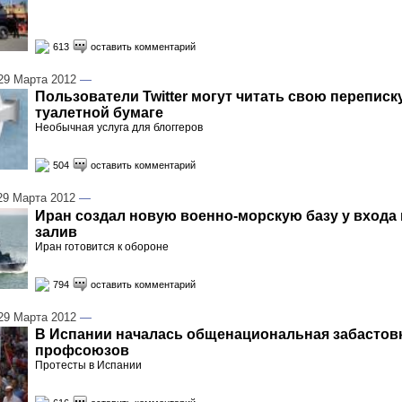
613
оставить комментарий
9 Марта 2012
—
Пользователи Twitter могут читать свою переписк
туалетной бумаге
Необычная услуга для блоггеров
504
оставить комментарий
9 Марта 2012
—
Иран создал новую военно-морскую базу у входа
залив
Иран готовится к обороне
794
оставить комментарий
9 Марта 2012
—
В Испании началась общенациональная забастов
профсоюзов
Протесты в Испании