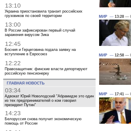
13:10
Украина приостановила транзит российских
грузовиков по своей территории
МИР
—
13:28
— 0
13:00
В России зафиксирован первый случай
заражения вирусом Зика
12:45
Босния и Герцеговина подала заявку на
вступление в Евросоюз
МИР
—
12:58
— 0
12:22
Правозащитник: финские власти депортируют
российскую пенсионерку
ГЛАВНАЯ НОВОСТЬ
03:34
МИР
—
17:41
— 0
Адвокат Юрий Новолодский "Абрамидзе это один
из тех предпринимателей о ком говорил
президент Путин"
14:23
Белоруссия снова получит экономическую
помощь от России