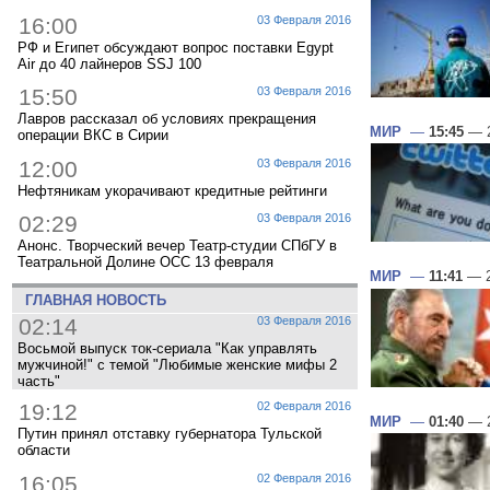
16:00
03 Февраля 2016
РФ и Египет обсуждают вопрос поставки Egypt
Air до 40 лайнеров SSJ 100
15:50
03 Февраля 2016
Лавров рассказал об условиях прекращения
МИР
—
15:45
— 2
операции ВКС в Сирии
12:00
03 Февраля 2016
Нефтяникам укорачивают кредитные рейтинги
02:29
03 Февраля 2016
Анонс. Творческий вечер Театр-студии СПбГУ в
Театральной Долине ОСС 13 февраля
МИР
—
11:41
— 2
ГЛАВНАЯ НОВОСТЬ
02:14
03 Февраля 2016
Восьмой выпуск ток-сериала "Как управлять
мужчиной!" с темой "Любимые женские мифы 2
часть"
19:12
02 Февраля 2016
МИР
—
01:40
— 2
Путин принял отставку губернатора Тульской
области
16:05
02 Февраля 2016