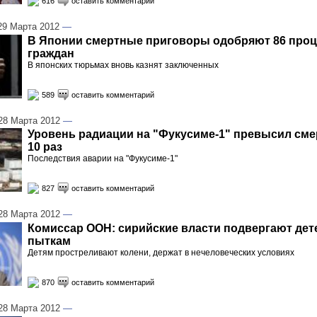
616
оставить комментарий
9 Марта 2012
—
В Японии смертные приговоры одобряют 86 про
граждан
В японских тюрьмах вновь казнят заключенных
589
оставить комментарий
8 Марта 2012
—
Уровень радиации на "Фукусиме-1" превысил см
10 раз
Последствия аварии на "Фукусиме-1"
827
оставить комментарий
8 Марта 2012
—
Комиссар ООН: сирийские власти подвергают дет
пыткам
Детям простреливают колени, держат в нечеловеческих условиях
870
оставить комментарий
8 Марта 2012
—