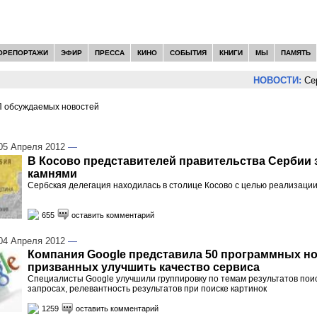
ОРЕПОРТАЖИ
ЭФИР
ПРЕССА
КИНО
СОБЫТИЯ
КНИГИ
МЫ
ПАМЯТЬ
НОВОСТИ:
Сергей Цы
 обсуждаемых новостей
И -
МИР
5 Апреля 2012
—
В Косово представителей правительства Сербии 
камнями
Сербская делегация находилась в столице Косово с целью реализаци
655
оставить комментарий
4 Апреля 2012
—
Компания Google представила 50 программных н
призванных улучшить качество сервиса
Специалисты Google улучшили группировку по темам результатов пои
запросах, релевантность результатов при поиске картинок
1259
оставить комментарий