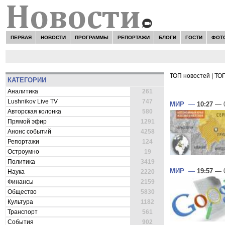
ПЕРВАЯ
НОВОСТИ
ПРОГРАММЫ
РЕПОРТАЖИ
БЛОГИ
ГОСТИ
ФОТ
ТОП новостей
|
ТОП
КАТЕГОРИИ
ВСЕ НОВОСТ
Аналитика
261
Lushnikov Live TV
747
МИР
—
10:27
— 0
Авторская колонка
580
Прямой эфир
1291
Анонс событий
4258
Репортажи
124
Остроумно
19
Политика
3419
МИР
—
19:57
— 0
Наука
2220
Финансы
2159
Общество
5830
Культура
1182
Транспорт
561
События
902