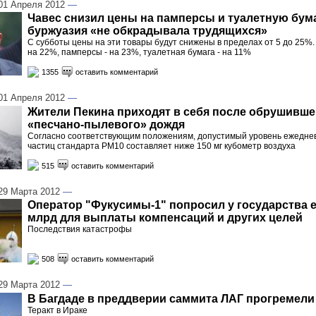
1 Апреля 2012
—
Чавес снизил цены на памперсы и туалетную бума
буржуазия «не обкрадывала трудящихся»
С субботы цены на эти товары будут снижены в пределах от 5 до 25%
на 22%, памперсы - на 23%, туалетная бумага - на 11%
1355
оставить комментарий
1 Апреля 2012
—
Жители Пекина приходят в себя после обрушивше
«песчано-пылевого» дождя
Согласно соответствующим положениям, допустимый уровень ежедне
частиц стандарта PM10 составляет ниже 150 мг кубометр воздуха
515
оставить комментарий
9 Марта 2012
—
Оператор "Фукусимы-1" попросил у государства е
млрд для выплаты компенсаций и других целей
Последствия катастрофы
508
оставить комментарий
9 Марта 2012
—
В Багдаде в преддверии саммита ЛАГ прогремел
Теракт в Ираке