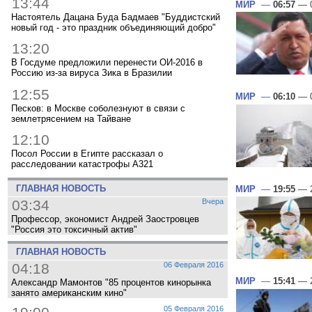
13:44
МИР
—
06:57
— 0
Настоятель Дацана Буда Бадмаев "Буддистский
новый год - это праздник объединяющий добро"
13:20
В Госдуме предложили перенести ОИ-2016 в
Россию из-за вируса Зика в Бразилии
12:55
МИР
—
06:10
— 0
Песков: в Москве соболезнуют в связи с
землетрясением на Тайване
12:10
Посол России в Египте рассказал о
расследовании катастрофы A321
ГЛАВНАЯ НОВОСТЬ
МИР
—
19:55
— 2
03:34
Вчера
Профессор, экономист Андрей Заостровцев
"Россия это токсичный актив"
ГЛАВНАЯ НОВОСТЬ
04:18
06 Февраля 2016
МИР
—
15:41
— 2
Александр Мамонтов "85 процентов кинорынка
занято американским кино"
05 Февраля 2016