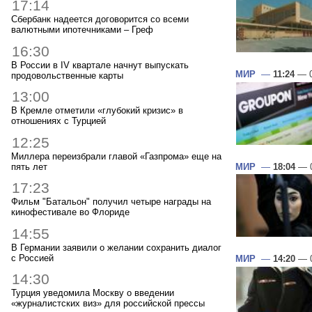
17:14
Сбербанк надеется договорится со всеми
валютными ипотечниками – Греф
16:30
В России в IV квартале начнут выпускать
МИР
—
11:24
— 0
продовольственные карты
13:00
В Кремле отметили «глубокий кризис» в
отношениях с Турцией
12:25
Миллера переизбрали главой «Газпрома» еще на
пять лет
МИР
—
18:04
— 0
17:23
Фильм "Батальон" получил четыре награды на
кинофестивале во Флориде
14:55
В Германии заявили о желании сохранить диалог
с Россией
МИР
—
14:20
— 0
14:30
Турция уведомила Москву о введении
«журналистских виз» для российской прессы