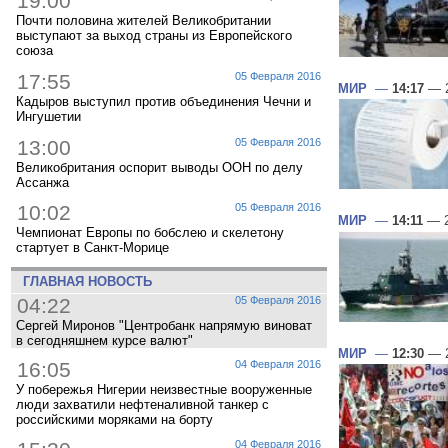
19:00
Почти половина жителей Великобритании
выступают за выход страны из Европейского
союза
17:55
05 Февраля 2016
МИР
—
14:17
— 2
Кадыров выступил против объединения Чечни и
Ингушетии
13:00
05 Февраля 2016
Великобритания оспорит выводы ООН по делу
Ассанжа
10:02
05 Февраля 2016
МИР
—
14:11
— 2
Чемпионат Европы по бобслею и скелетону
стартует в Санкт-Морице
ГЛАВНАЯ НОВОСТЬ
04:22
05 Февраля 2016
Сергей Миронов "Центробанк напрямую виноват
в сегодняшнем курсе валют"
МИР
—
12:30
— 2
16:05
04 Февраля 2016
У побережья Нигерии неизвестные вооруженные
люди захватили нефтеналивной танкер с
российскими моряками на борту
04 Февраля 2016