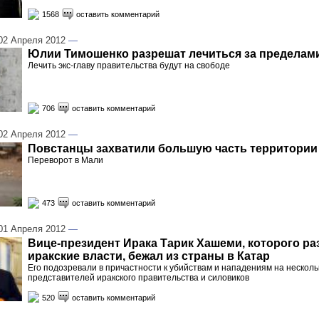
1568
оставить комментарий
2 Апреля 2012
—
Юлии Тимошенко разрешат лечиться за пределам
Лечить экс-главу правительства будут на свободе
706
оставить комментарий
2 Апреля 2012
—
Повстанцы захватили большую часть территории
Переворот в Мали
473
оставить комментарий
1 Апреля 2012
—
Вице-президент Ирака Тарик Хашеми, которого р
иракские власти, бежал из страны в Катар
Его подозревали в причастности к убийствам и нападениям на несколь
представителей иракского правительства и силовиков
520
оставить комментарий