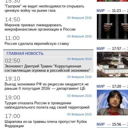
15:30
"Газпром" не видит необходимости открывать
ценовую войну на рынке газа
МИР
—
11:23
— 2
14:50
04 Февраля 2016
Миронов призвал ликвидировать
микрофинансовые организации в России
11:00
04 Февраля 2016
Россия сделала европейскую ставку
МИР
—
17:57
— 2
ГЛАВНАЯ НОВОСТЬ
02:50
04 Февраля 2016
Экономист Дмитрий Травин "Коррупционная
составляющая огромна в российской экономике"
19:10
03 Февраля 2016
Выход экономики РФ из рецессии ожидается не
МИР
—
17:20
— 2
раньше II полугодия 2016г — департамент ЦБ
19:00
03 Февраля 2016
Турция отказала России в проведении
наблюдательного полета над своей территорией
17:00
03 Февраля 2016
Шарапова из-за травмы плеча пропустит Кубок
МИР
—
15:56
— 2
Федерации