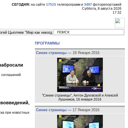
СЕГОДНЯ:
на сайте
17515
телепрограмм
и
3497
фоторепортажей
Суббота, 8 августа 2026
17:32
пляев "Мир как никогда близко стоит к угрозе третьей мировой войны"
ПРОГРАММЫ
Синие страницы —
18 Января 2016
забросали
и соглашений
"Синие страницы", Антон Духовской и Алексей
Лушников, 16 января 2016
ововведений,
Синие страницы —
17 Января 2016
ска при новостных