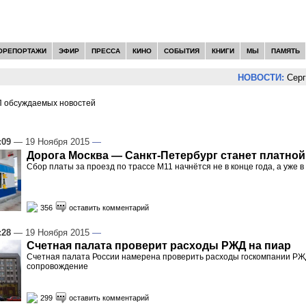
ОРЕПОРТАЖИ
ЭФИР
ПРЕССА
КИНО
СОБЫТИЯ
КНИГИ
МЫ
ПАМЯТЬ
НОВОСТИ:
Сергей Цып
 обсуждаемых новостей
И -
ФИНАНСЫ
:09
— 19 Ноября 2015
—
Дорога Москва — Санкт-Петербург станет платной
Сбор платы за проезд по трассе М11 начнётся не в конце года, а уже в
356
оставить комментарий
:28
— 19 Ноября 2015
—
Счетная палата проверит расходы РЖД на пиар
Счетная палата России намерена проверить расходы госкомпании РЖ
сопровождение
299
оставить комментарий