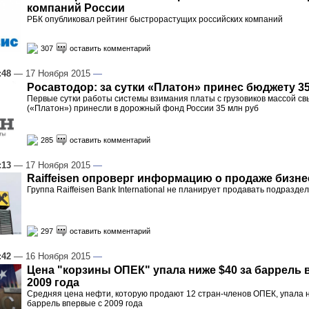
компаний России
РБК опубликовал рейтинг быстрорастущих российских компаний
307
оставить комментарий
:48
— 17 Ноября 2015
—
Росавтодор: за сутки «Платон» принес бюджету 3
Первые сутки работы системы взимания платы с грузовиков массой св
(«Платон») принесли в дорожный фонд России 35 млн руб
285
оставить комментарий
:13
— 17 Ноября 2015
—
Raiffeisen опроверг информацию о продаже бизне
Группа Raiffeisen Bank International не планирует продавать подразде
297
оставить комментарий
:42
— 16 Ноября 2015
—
Цена "корзины ОПЕК" упала ниже $40 за баррель 
2009 года
Средняя цена нефти, которую продают 12 стран-членов ОПЕК, упала 
баррель впервые с 2009 года