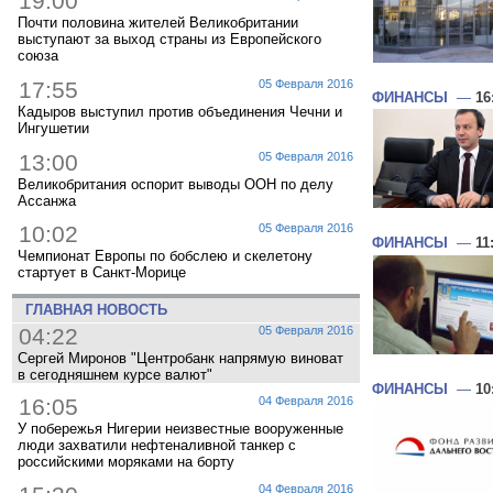
19:00
Почти половина жителей Великобритании
выступают за выход страны из Европейского
союза
17:55
05 Февраля 2016
ФИНАНСЫ
—
16
Кадыров выступил против объединения Чечни и
Ингушетии
13:00
05 Февраля 2016
Великобритания оспорит выводы ООН по делу
Ассанжа
10:02
05 Февраля 2016
ФИНАНСЫ
—
11
Чемпионат Европы по бобслею и скелетону
стартует в Санкт-Морице
ГЛАВНАЯ НОВОСТЬ
04:22
05 Февраля 2016
Сергей Миронов "Центробанк напрямую виноват
в сегодняшнем курсе валют"
ФИНАНСЫ
—
10
16:05
04 Февраля 2016
У побережья Нигерии неизвестные вооруженные
люди захватили нефтеналивной танкер с
российскими моряками на борту
04 Февраля 2016