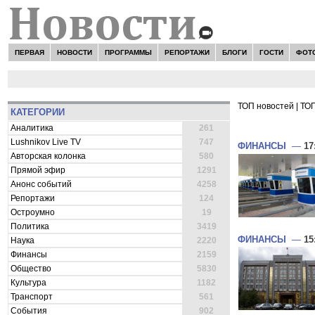
ПЕРВАЯ
НОВОСТИ
ПРОГРАММЫ
РЕПОРТАЖИ
БЛОГИ
ГОСТИ
ФОТ
ТОП новостей
|
ТОП
КАТЕГОРИИ
ВСЕ НОВОСТ
Аналитика
261
Lushnikov Live TV
747
ФИНАНСЫ
—
17
Авторская колонка
580
Прямой эфир
1291
Анонс событий
4258
Репортажи
124
Остроумно
19
Политика
3419
ФИНАНСЫ
—
15
Наука
2220
Финансы
2159
Общество
5830
Культура
1182
Транспорт
561
События
902