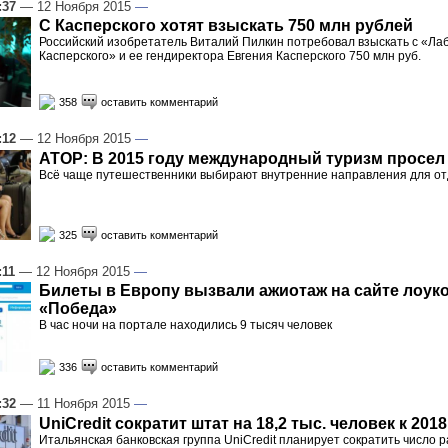
:37
— 12 Ноября 2015
—
С Касперского хотят взыскать 750 млн рублей
Российский изобретатель Виталий Пилкин потребовал взыскать с «Ла
Касперского» и ее гендиректора Евгения Касперского 750 млн руб.
358
оставить комментарий
:12
— 12 Ноября 2015
—
АТОР: В 2015 году международный туризм просел
Всё чаще путешественники выбирают внутренние направления для о
325
оставить комментарий
:11
— 12 Ноября 2015
—
Билеты в Европу вызвали ажиотаж на сайте лоук
«Победа»
В час ночи на портале находились 9 тысяч человек
336
оставить комментарий
:32
— 11 Ноября 2015
—
UniCredit сократит штат на 18,2 тыс. человек к 2018
Итальянская банковская группа UniCredit планирует сократить число 