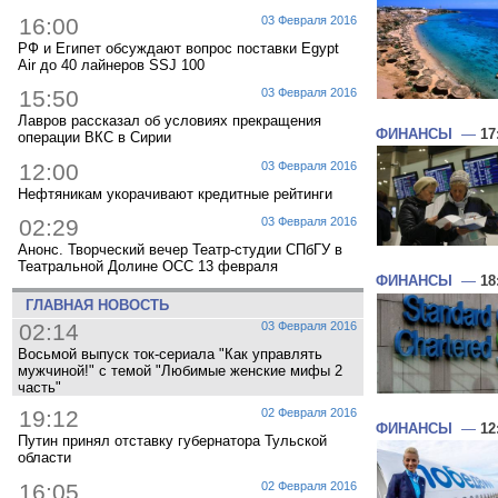
16:00
03 Февраля 2016
РФ и Египет обсуждают вопрос поставки Egypt
Air до 40 лайнеров SSJ 100
15:50
03 Февраля 2016
Лавров рассказал об условиях прекращения
ФИНАНСЫ
—
17
операции ВКС в Сирии
12:00
03 Февраля 2016
Нефтяникам укорачивают кредитные рейтинги
02:29
03 Февраля 2016
Анонс. Творческий вечер Театр-студии СПбГУ в
Театральной Долине ОСС 13 февраля
ФИНАНСЫ
—
18
ГЛАВНАЯ НОВОСТЬ
02:14
03 Февраля 2016
Восьмой выпуск ток-сериала "Как управлять
мужчиной!" с темой "Любимые женские мифы 2
часть"
19:12
02 Февраля 2016
ФИНАНСЫ
—
12
Путин принял отставку губернатора Тульской
области
16:05
02 Февраля 2016