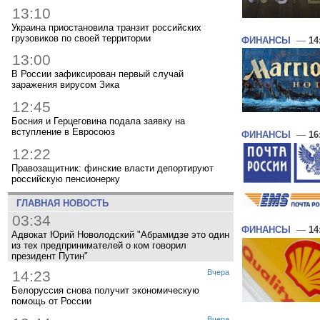
13:10
Украина приостановила транзит российских
грузовиков по своей территории
ФИНАНСЫ
—
14
13:00
В России зафиксирован первый случай
заражения вирусом Зика
12:45
Босния и Герцеговина подала заявку на
вступление в Евросоюз
ФИНАНСЫ
—
16
12:22
Правозащитник: финские власти депортируют
российскую пенсионерку
ГЛАВНАЯ НОВОСТЬ
03:34
ФИНАНСЫ
—
14
Адвокат Юрий Новолодский "Абрамидзе это один
из тех предпринимателей о ком говорил
президент Путин"
14:23
Вчера
Белоруссия снова получит экономическую
помощь от России
Вчера