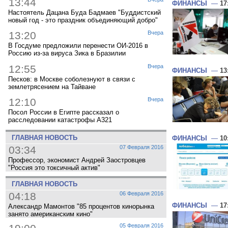
13:44
ФИНАНСЫ
—
17
Настоятель Дацана Буда Бадмаев "Буддистский
новый год - это праздник объединяющий добро"
13:20
Вчера
В Госдуме предложили перенести ОИ-2016 в
Россию из-за вируса Зика в Бразилии
12:55
Вчера
ФИНАНСЫ
—
13
Песков: в Москве соболезнуют в связи с
землетрясением на Тайване
12:10
Вчера
Посол России в Египте рассказал о
расследовании катастрофы A321
ГЛАВНАЯ НОВОСТЬ
ФИНАНСЫ
—
10
03:34
07 Февраля 2016
Профессор, экономист Андрей Заостровцев
"Россия это токсичный актив"
ГЛАВНАЯ НОВОСТЬ
04:18
06 Февраля 2016
ФИНАНСЫ
—
17
Александр Мамонтов "85 процентов кинорынка
занято американским кино"
05 Февраля 2016