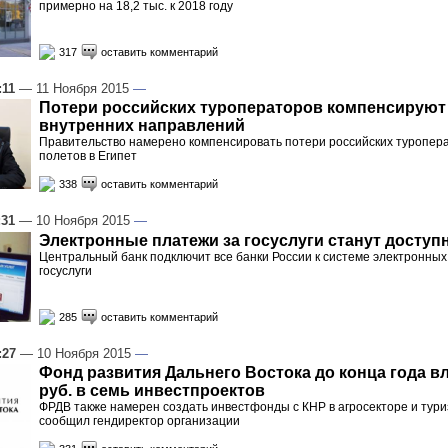
примерно на 18,2 тыс. к 2018 году
317
оставить комментарий
:11
— 11 Ноября 2015
—
Потери российских туроператоров компенсируют 
внутренних направлений
Правительство намерено компенсировать потери российских туропера
полетов в Египет
338
оставить комментарий
:31
— 10 Ноября 2015
—
Электронные платежи за госуслуги станут доступ
Центральный банк подключит все банки России к системе электронных
госуслуги
285
оставить комментарий
:27
— 10 Ноября 2015
—
Фонд развития Дальнего Востока до конца года в
руб. в семь инвестпроектов
ФРДВ также намерен создать инвестфонды с КНР в агросекторе и тури
сообщил гендиректор организации