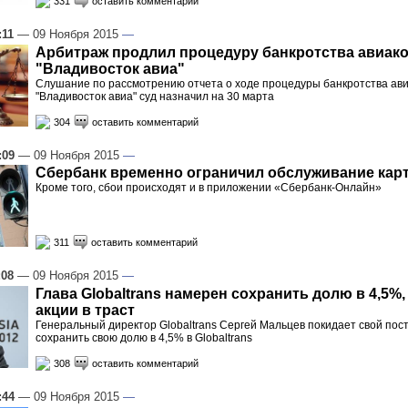
331
оставить комментарий
:11
— 09 Ноября 2015
—
Арбитраж продлил процедуру банкротства авиак
"Владивосток авиа"
Слушание по рассмотрению отчета о ходе процедуры банкротства ав
"Владивосток авиа" суд назначил на 30 марта
304
оставить комментарий
:09
— 09 Ноября 2015
—
Сбербанк временно ограничил обслуживание кар
Кроме того, сбои происходят и в приложении «Сбербанк-Онлайн»
311
оставить комментарий
:08
— 09 Ноября 2015
—
Глава Globaltrans намерен сохранить долю в 4,5%,
акции в траст
Генеральный директор Globaltrans Сергей Мальцев покидает свой пос
сохранить свою долю в 4,5% в Globaltrans
308
оставить комментарий
:44
— 09 Ноября 2015
—