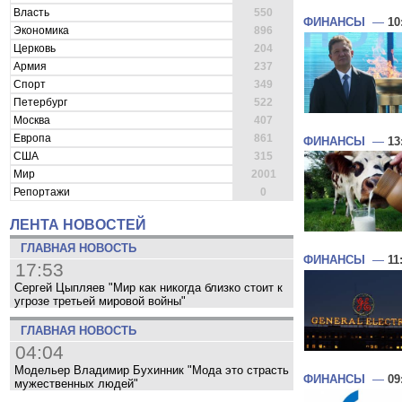
Власть
550
ФИНАНСЫ
—
10
Экономика
896
Церковь
204
Армия
237
Спорт
349
Петербург
522
Москва
407
Европа
861
ФИНАНСЫ
—
13
США
315
Мир
2001
Репортажи
0
ЛЕНТА НОВОСТЕЙ
ГЛАВНАЯ НОВОСТЬ
ФИНАНСЫ
—
11
17:53
Сергей Цыпляев "Мир как никогда близко стоит к
угрозе третьей мировой войны"
ГЛАВНАЯ НОВОСТЬ
04:04
Модельер Владимир Бухинник "Мода это страсть
ФИНАНСЫ
—
09
мужественных людей"