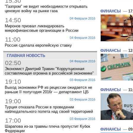
15:30
"Газпром" не видит необходимости открывать
ценовую войну на рынке газа
ФИНАНСЫ
—
17
14:50
04 Февраля 2016
Миронов призвал ликвидировать
микрофинансовые организации в России
11:00
04 Февраля 2016
Россия сделала европейскую ставку
ФИНАНСЫ
—
12
ГЛАВНАЯ НОВОСТЬ
02:50
04 Февраля 2016
Экономист Дмитрий Травин "Коррупционная
составляющая огромна в российской экономике"
19:10
03 Февраля 2016
Выход экономики РФ из рецессии ожидается не
ФИНАНСЫ
—
11
раньше II полугодия 2016г — департамент ЦБ
19:00
03 Февраля 2016
Турция отказала России в проведении
наблюдательного полета над своей территорией
17:00
03 Февраля 2016
Шарапова из-за травмы плеча пропустит Кубок
ФИНАНСЫ
—
09
Федерации