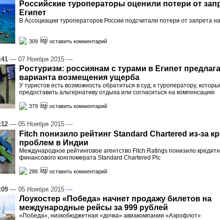
Российские туроператоры оценили потери от запр
Египет
В Ассоциации туроператоров России подсчитали потери от запрета на
309
оставить комментарий
:41
— 07 Ноября 2015
—
Ростуризм: россиянам с турами в Египет предлаг
варианта возмещения ущерба
У туристов есть возможность обратиться в суд; к туроператору, котор
предоставить альтернативу отдыха или согласиться на компенсацию
379
оставить комментарий
:12
— 05 Ноября 2015
—
Fitch понизило рейтинг Standard Chartered из-за 
проблем в Индии
Международное рейтинговое агентство Fitch Ratings понизило кредит
финансового конгломерата Standard Chartered Plc
286
оставить комментарий
:09
— 05 Ноября 2015
—
Лоукостер «Победа» начнет продажу билетов на
международные рейсы за 999 рублей
«Победа», низкобюджетная «дочка» авиакомпании «Аэрофлот»