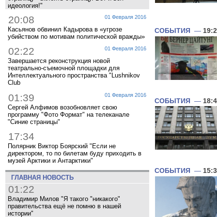
идеология!"
20:08
01 Февраля 2016
Касьянов обвинил Кадырова в «угрозе
СОБЫТИЯ
—
19:
убийством по мотивам политической вражды»
02:22
01 Февраля 2016
Завершается реконструкция новой
театрально-съемочной площадки для
Интеллектуального пространства "Lushnikov
Club
01:39
01 Февраля 2016
СОБЫТИЯ
—
18:
Сергей Алфимов возобновляет свою
программу "Фото Формат" на телеканале
"Синие страницы"
17:34
Полярник Виктор Боярский "Если не
директором, то по билетам буду приходить в
музей Арктики и Антарктики"
СОБЫТИЯ
—
15:
ГЛАВНАЯ НОВОСТЬ
01:22
Владимир Милов "Я такого "никакого"
правительства ещё не помню в нашей
истории"