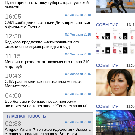
Путин принял отставку губернатора Тульской
области
16:05
02 Февраля 2016
СМИ сообщили о согласии Ди Каприо сняться
СОБЫТИЯ
—
13:
в фильме о Путине
12:30
02 Февраля 2016
Кадыров предложил «испугавшимся его
смеха» оппозиционерам идти в суд
11:15
02 Февраля 2016
Минфин отрезал от антикризисного плана 210
СОБЫТИЯ
—
11:5
млрд руб.
10:43
02 Февраля 2016
США расширили так называемый «список
Магнитского»
04:00
02 Февраля 2016
Все больше и больше новых программ
появляется на телеканале "Синие страницы"
СОБЫТИЯ
—
11:0
ГЛАВНАЯ НОВОСТЬ
02:33
02 Февраля 2016
Андрей Ургант "Что такое идеалогия? Вырвать
страницу - вклеить страницу. Вот и вся