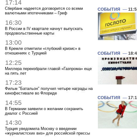
17:14
Сбербанк надеется договорится со всеми
СОБЫТИЯ
—
11:5
валютными ипотечниками – Греф
16:30
В России в IV квартале начнут выпускать
продовольственные карты
13:00
В Кремле отметили «глубокий кризис» в
отношениях с Турцией
СОБЫТИЯ
—
18:
12:25
Миллера переизбрали главой «Газпрома» еще
на пять лет
17:23
Фильм "Батальон" получил четыре награды на
кинофестивале во Флориде
СОБЫТИЯ
—
17:
14:55
В Германии заявили о желании сохранить
диалог с Россией
14:30
Турция уведомила Москву о введении
«журналистских виз» для российской прессы