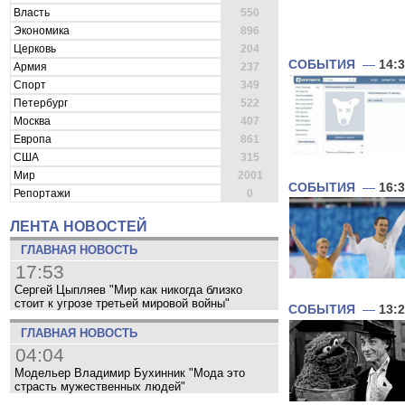
Власть
550
Экономика
896
Церковь
204
СОБЫТИЯ
—
14:
Армия
237
Спорт
349
Петербург
522
Москва
407
Европа
861
США
315
Мир
2001
СОБЫТИЯ
—
16:
Репортажи
0
ЛЕНТА НОВОСТЕЙ
ГЛАВНАЯ НОВОСТЬ
17:53
Сергей Цыпляев "Мир как никогда близко
стоит к угрозе третьей мировой войны"
СОБЫТИЯ
—
13:
ГЛАВНАЯ НОВОСТЬ
04:04
Модельер Владимир Бухинник "Мода это
страсть мужественных людей"