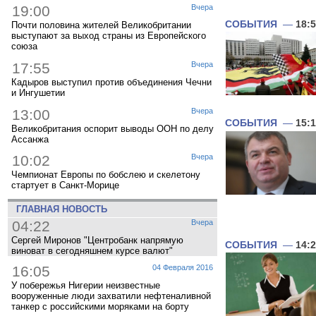
19:00
Вчера
СОБЫТИЯ
—
18:
Почти половина жителей Великобритании
выступают за выход страны из Европейского
союза
17:55
Вчера
Кадыров выступил против объединения Чечни
и Ингушетии
13:00
Вчера
СОБЫТИЯ
—
15:
Великобритания оспорит выводы ООН по делу
Ассанжа
10:02
Вчера
Чемпионат Европы по бобслею и скелетону
стартует в Санкт-Морице
ГЛАВНАЯ НОВОСТЬ
04:22
Вчера
Сергей Миронов "Центробанк напрямую
СОБЫТИЯ
—
14:
виноват в сегодняшнем курсе валют"
16:05
04 Февраля 2016
У побережья Нигерии неизвестные
вооруженные люди захватили нефтеналивной
танкер с российскими моряками на борту