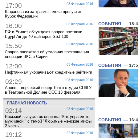
17:00
03 Февраля 2016
Шарапова из-за травмы плеча пропустит
Кубок Федерации
СОБЫТИЯ
—
18:
16:00
03 Февраля 2016
РФ и Египет обсуждают вопрос поставки
Egypt Air до 40 лайнеров SSJ 100
15:50
03 Февраля 2016
Лавров рассказал об условиях прекращения
операции ВКС в Сирии
12:00
03 Февраля 2016
СОБЫТИЯ
—
17:
Нефтяникам укорачивают кредитные рейтинги
02:29
03 Февраля 2016
Анонс. Творческий вечер Театр-студии СПбГУ
в Театральной Долине ОСС 13 февраля
ГЛАВНАЯ НОВОСТЬ
02:14
03 Февраля 2016
Восьмой выпуск ток-сериала "Как управлять
СОБЫТИЯ
—
16:
мужчиной!" с темой "Любимые женские мифы
2 часть"
19:12
02 Февраля 2016