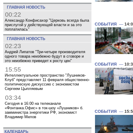
ГЛАВНАЯ НОВОСТЬ
00:22
Александр Конфисахор "Церковь всегда была
СОБЫТИЯ
—
14:
прислугой у действующей власти и за это
поплатилась"
ГЛАВНАЯ НОВОСТЬ
02:23
Андрей Липатов "Три-четыре производителя
одного товара неизбежно будут в сговоре и
это неизбежно приведет к росту цен"
СОБЫТИЯ
—
10:
15:55
Интеллектуальное пространство "Лушников-
Клуб" представляет 11 февраля общественно-
политическую дискуссию с экономистом
Сергеем Цыпляевым
03:34
Сегодня в 16:00 на телеканале
«Фонтанка.Офис» в ток-шоу «Лушников» б.
СОБЫТИЯ
—
15:
замминистра энергетики РФ, экономист
Владимир Милов
КАЛЕНДАРЬ