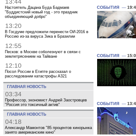
13:44
Настоятель Дацана Буда Бадмаев
СОБЫТИЯ
—
19:
"Буддистский новый год - это праздник
объединяющий добро"
13:20
В Госдуме предложили перенести ОИ-2016 в
Россию из-за вируса Зика в Бразилии
12:55
Песков: в Москве соболезнуют в связи с
СОБЫТИЯ
—
15:
землетрясением на Тайване
12:10
Посол России в Египте рассказал о
расследовании катастрофы A321
ГЛАВНАЯ НОВОСТЬ
03:34
Профессор, экономист Андрей Заостровцев
СОБЫТИЯ
—
13:
"Россия это токсичный актив"
ГЛАВНАЯ НОВОСТЬ
04:18
Александр Мамонтов "85 процентов кинорынка
занято американским кино"