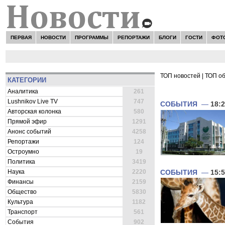
ПЕРВАЯ
НОВОСТИ
ПРОГРАММЫ
РЕПОРТАЖИ
БЛОГИ
ГОСТИ
ФОТ
ТОП новостей
|
ТОП о
КАТЕГОРИИ
ВСЕ НОВОСТИ 
Аналитика
261
Lushnikov Live TV
747
СОБЫТИЯ
—
18:
Авторская колонка
580
Прямой эфир
1291
Анонс событий
4258
Репортажи
124
Остроумно
19
Политика
3419
Наука
2220
СОБЫТИЯ
—
15:
Финансы
2159
Общество
5830
Культура
1182
Транспорт
561
События
902