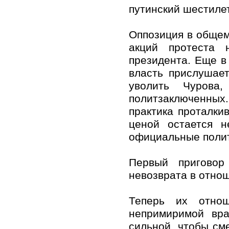
путинский шестилет
Оппозиция в общем
акций протеста 
президента. Еще в
власть прислушает
уволить Чурова
политзаключенных.
практика проталки
ценой остается н
официальные поли
Первый приговор
невозврата в отно
Теперь их отнош
непримиримой вра
сильной, чтобы см