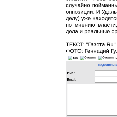
случайно пойманны
оппозиции. И Удал
делу) уже находятс
по мнению власти
дела и реальные ср
ТЕКСТ: "Газета.Ru"
ФОТО: Геннадий Гу
565
(
Поделись н
Имя *:
Email: