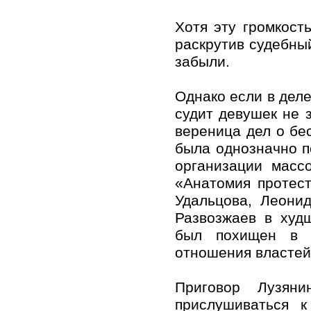
Хотя эту громкост
раскрутив судебный
забыли.
Однако если в деле
судит девушек не з
вереница дел о бе
была однозначно п
организации масс
«Анатомия протест
Удальцова, Леони
Развозжаев в худ
был похищен в К
отношения властей 
Приговор Лузяни
прислушиваться 