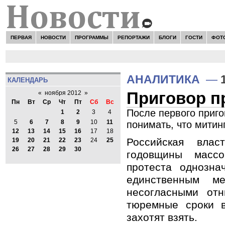
ПЕРВАЯ
НОВОСТИ
ПРОГРАММЫ
РЕПОРТАЖИ
БЛОГИ
ГОСТИ
ФОТ
АНАЛИТИКА
—
КАЛЕНДАРЬ
Приговор п
«
ноября 2012
»
Пн
Вт
Ср
Чт
Пт
Сб
Вс
После первого приг
1
2
3
4
5
6
7
8
9
10
11
понимать, что митин
12
13
14
15
16
17
18
Российская влас
19
20
21
22
23
24
25
26
27
28
29
30
годовщины масс
протеста однозна
единственным м
несогласными от
тюремные сроки в
захотят взять.