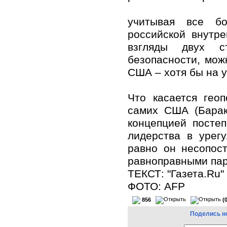
учитывая все бо
российской внутр
взгляды двух с
безопасности, мож
США – хотя бы на у
Что касается гео
самих США (Барак
концепцией посте
лидерства в урег
равно он несопос
равноправными парт
ТЕКСТ: "Газета.Ru"
ФОТО: AFP
856
(
Поделись н