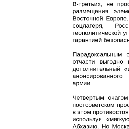
В-третьих, не пр
размещения элем
Восточной Европе.
соцлагеря, Ро
геополитической у
гарантией безопас
Парадоксальным 
отчасти выгодно 
дополнительный «
анонсированного
армии.
Четвертым очагом
постсоветском про
в этом противостоя
используя «мягк
Абхазию. Но Моск