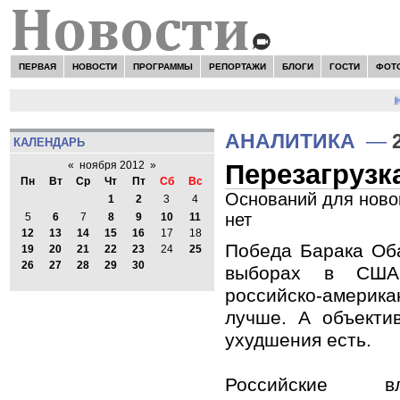
ПЕРВАЯ
НОВОСТИ
ПРОГРАММЫ
РЕПОРТАЖИ
БЛОГИ
ГОСТИ
ФОТ
НО
АНАЛИТИКА
—
КАЛЕНДАРЬ
Перезагрузк
«
ноября 2012
»
Пн
Вт
Ср
Чт
Пт
Сб
Вс
Оснований для ново
1
2
3
4
нет
5
6
7
8
9
10
11
12
13
14
15
16
17
18
Победа Барака Об
19
20
21
22
23
24
25
26
27
28
29
30
выборах в США
российско-амер
лучше. А объекти
ухудшения есть.
Российские в