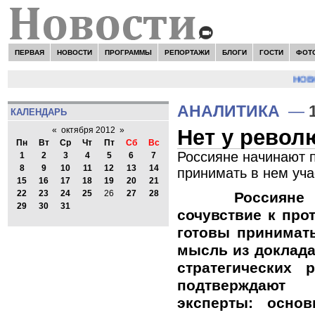
ПЕРВАЯ
НОВОСТИ
ПРОГРАММЫ
РЕПОРТАЖИ
БЛОГИ
ГОСТИ
ФОТ
НОВОСТ
АНАЛИТИКА
—
КАЛЕНДАРЬ
Нет у револ
«
октября 2012
»
Пн
Вт
Ср
Чт
Пт
Сб
Вс
Россияне начинают п
1
2
3
4
5
6
7
8
9
10
11
12
13
14
принимать в нем уча
15
16
17
18
19
20
21
22
23
24
25
26
27
28
Россияне 
29
30
31
сочувствие к прот
готовы принимать
мысль из доклада
стратегических 
подтверждают 
эксперты: осно