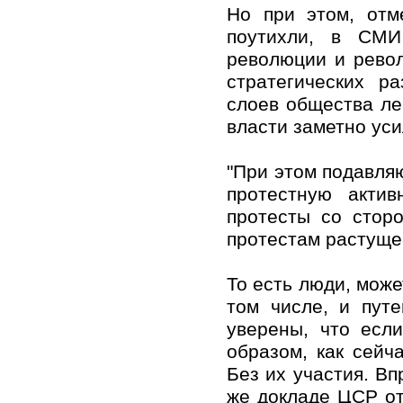
Но при этом, отм
поутихли, в СМИ
революции и рево
стратегических р
слоев общества ле
власти заметно уси
"При этом подавля
протестную актив
протесты со стор
протестам растуще
То есть люди, може
том числе, и пут
уверены, что есл
образом, как сейч
Без их участия. Вп
же докладе ЦСР от