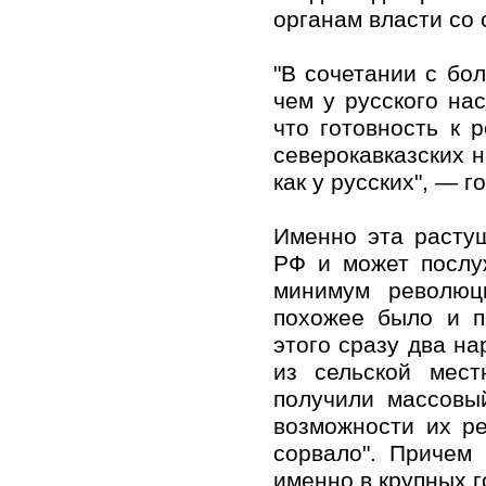
органам власти со 
"В сочетании с бо
чем у русского на
что готовность к
северокавказских н
как у русских", — г
Именно эта расту
РФ и может послу
минимум революц
похожее было и п
этого сразу два н
из сельской мест
получили массовы
возможности их ре
сорвало". Причем
именно в крупных г