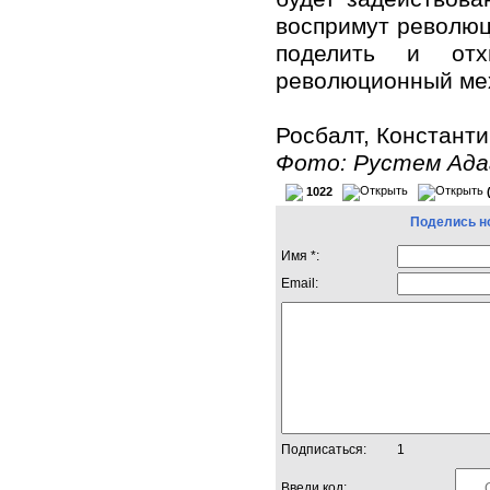
воспримут революц
поделить и отх
революционный мех
Росбалт, Констант
Фото: Рустем Ада
1022
Поделись н
Имя *:
Email:
Подписаться:
1
Введи код: