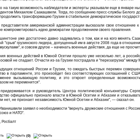
то на такую возможность наблюдатели и эксперты указывали еще в январе н
идентом Михаилом Саакашвили. Тогда, по сообщению пресс-службы Белого д
продолжить трансформацию Грузии в стабильное демократическое государст
 представители американской администрации высказали свое отношение к 
 не компрометировать идею демократии продолжением своего правления.
ашингтоне уже достаточно давно задумались о том, как и на кого менять Са
ый "срыв" грузинского лидера, допущенный им в августе 2008 года в отноше
 мускулами", и совсем другое – начинать военные действия, да еще не просч
ия военных действий в Южной Осетии прошло уже несколько лет, а россий
осквой не спадает. Отчасти из-за Грузии пострадала и "перезагрузка" между
будущих отношений России и Грузии, то ожидать быстрых перемен совершен
тво в парламенте, это произойдет без соответствующих соглашений с США
менее вызывающую политику, и это откроет определенные возможности
азом не переменится".
 придерживается и руководитель Центра политической конъюнктуры Серге
дство официально признало власти в Южной Осетии и Абхазии и отказываться
и нет, не признает независимость Южной Осетии и Абхазии", — сказал он.
Иванишвили заявил о необходимости "вернуть дружеские отношения с Россией",
союз и НАТО".
, Росбалт
(0)