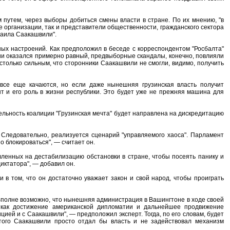
 путем, через выборы добиться смены власти в стране. По их мнению, "в
 организации, так и представители общественности, гражданского сектора
хаила Саакашвили".
ных настроений. Как предположил в беседе с корреспондентом "Росбалта"
ции оказался примерно равный, предвыборные скандалы, конечно, повлияли
астолько сильным, что сторонники Саакашвили не смогли, видимо, получить
 все еще качаются, но если даже нынешняя грузинская власть получит
нт и его роль в жизни республики. Это будет уже не прежняя машина для
ельность коалиции "Грузинская мечта" будет направлена на дискредитацию
. Следовательно, реализуется сценарий "управляемого хаоса". Парламент
 блокироваться", — считает он.
вленных на дестабилизацию обстановки в стране, чтобы посеять панику и
диктатора", — добавил он.
 в том, что он достаточно уважает закон и свой народ, чтобы проиграть
Вполне возможно, что нынешняя администрация в Вашингтоне в ходе своей
и как достижение американской дипломатии и дальнейшее продвижение
цией и с Саакашвили", — предположил эксперт. Тогда, по его словам, будет
того Саакашвили просто отдал бы власть и не задействовал механизм