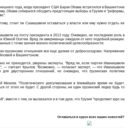
ынешнего года, когда президент США Барак Обама встретился в Вашингтоне
ома, Обама собирался обсудить предстоящие выборы в Грузии и "реформы,
во".
тому, стоит ли Саакашвили оставаться у власти или ему нужно отдать ее
акашвили на посту президента в 2013 году. Очевидно, не последнюю роль в
нии Южной Осетии. Вряд ли американцы ожидали от него подобной реакции.
итанные с точки зрения военно-политической целесообразности.
ско-грузинские отношения все еще далеки от добрососедских. Напряжение
 Москвой и Вашингтоном.
но не приходится, уверены эксперты. "Вряд ли, если партия Иванишвили
", — считает Крылов. "Возможно, — полагает эксперт, — что Иванишвили
 для двусторонних отношений, но очевидно, что грузинская политика
й Михеев. "Политического урегулирования в ближайшее время не будет.
 от этого не будет. С другой стороны, ни один грузинский лидер будь то
 вместе с тем, он высказался и в том духе, что Грузия "продолжит курс на
Оставаться в курсе всех наших новостей?