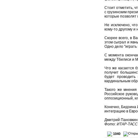
Стоит отметить, ч
с грузинским през
которые позволят 
Не исключено, что
кому-то другому и
Скорее всего, в В
этом сыграл и явн
Одно дело "играть
С момента окончан
между Тбилиси и М
Что же касается 
получит большинс
будет проводить 
кардинальным обр
Такого же мнения
Российское руково
оппозиционный, ил
Конечно, Бидзина 
интеграцию в Евро
Дмитрий Пановкин
Фото: ИТАР-ТАСС
1040