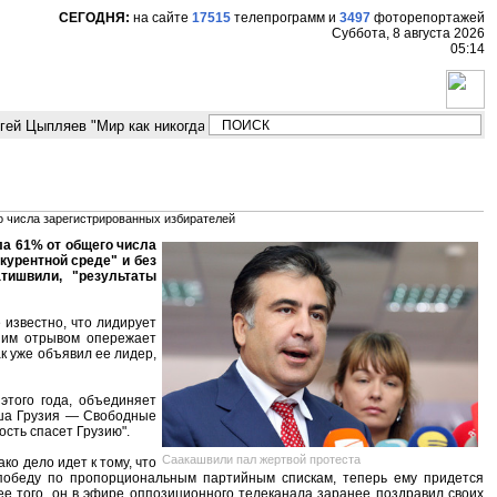
СЕГОДНЯ:
на сайте
17515
телепрограмм
и
3497
фоторепортажей
Суббота, 8 августа 2026
05:14
й Цыпляев "Мир как никогда близко стоит к угрозе третьей мировой войн
о числа зарегистрированных избирателей
ла 61% от общего числа
урентной среде" и без
тишвили, "результаты
 известно, что лидирует
ьшим отрывом опережает
к уже объявил ее лидер,
этого года, объединяет
аша Грузия — Свободные
сть спасет Грузию".
Саакашвили пал жертвой протеста
ко дело идет к тому, что
 победу по пропорциональным партийным спискам, теперь ему придется
ее того, он в эфире оппозиционного телеканала заранее поздравил своих