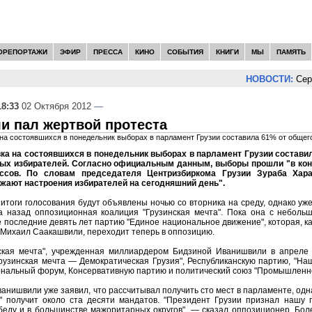
ОРЕПОРТАЖИ
ЭФИР
ПРЕССА
КИНО
СОБЫТИЯ
КНИГИ
МЫ
ПАМЯТЬ
НОВОСТИ:
Серге
18:33
02 Октября 2012
—
и пал жертвой протеста
на состоявшихся в понедельник выборах в парламент Грузии составила 61% от общег
ка на состоявшихся в понедельник выборах в парламент Грузии состави
ых избирателей. Согласно официальным данным, выборы прошли "в конк
ссов. По словам председателя Центризбиркома Грузии Зураба Хара
жают настроения избирателей на сегодняшний день".
тоги голосования будут объявлены ночью со вторника на среду, однако уже
а назад оппозиционная коалиция "Грузинская мечта". Пока она с небол
 последние девять лет партию "Единое национальное движение", которая, ка
 Михаил Саакашвили, переходит теперь в оппозицию.
ская мечта", учрежденная миллиардером Бидзиной Иванишвили в апреле 
Грузинская мечта — Демократическая Грузия", Республиканскую партию, "Н
ональный форум, Консервативную партию и политический союз "Промышленно
анишвили уже заявил, что рассчитывал получить сто мест в парламенте, одна
а" получит около ста десяти мандатов. "Президент Грузии признал нашу
еду и в большинстве мажоритарных округов", — сказал оппозиционер. Бол