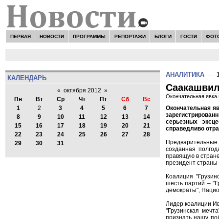
ПЕРВАЯ
НОВОСТИ
ПРОГРАММЫ
РЕПОРТАЖИ
БЛОГИ
ГОСТИ
ФОТ
АНАЛИТИКА
—
КАЛЕНДАРЬ
Саакашвил
«
октября 2012
»
Окончательная явка 
Пн
Вт
Ср
Чт
Пт
Сб
Вс
Окончательная яв
1
2
3
4
5
6
7
зарегистрированн
8
9
10
11
12
13
14
серьезных эксце
15
16
17
18
19
20
21
справедливо отра
22
23
24
25
26
27
28
Предварительные и
29
30
31
созданная полгод
правящую в стране
президент страны
Коалиция "Грузин
шесть партий – "
демократы", Наци
Лидер коалиции Ив
"Грузинская мечт
признать нашу поб