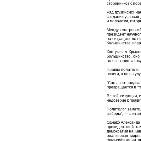
сторонников с побе
Ряд грузинских на
создании условий 
и молодежи, кото
Между тем, россий
президент научног
на ситуацию, но г
большинства в пар
Как указал Крыло
большинство, оно 
голосования, а го
Правда политолог 
власти, а не на ул
"Согласно предвар
превращается в "т
В этой ситуации, 
недоверие к прави
Политолог заметил
выборы", — считае
Однако Александр 
президентской ка
демократии на Кав
реализован мирны
фальсификации, пр