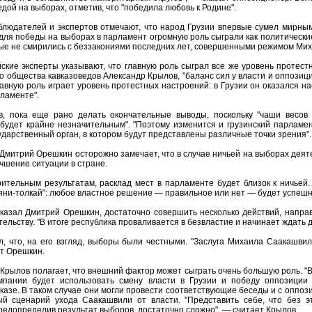
дой на выборах, отметив, что "победила любовь к Родине".
блюдателей и экспертов отмечают, что народ Грузии впервые сумел мирным
для победы на выборах в парламент огромную роль сыграли как политические
рые не смирились с беззакониями последних лет, совершенными режимом Ми
ские эксперты указывают, что главную роль сыграл все же уровень протест
о общества кавказоведов Александр Крылов, "баланс сил у власти и оппози
лавную роль играет уровень протестных настроений: в Грузии он оказался н
ламенте".
в, пока еще рано делать окончательные выводы, поскольку "чаши весов
будет крайне незначительным". "Поэтому изменится и грузинский парламе
сударственный орган, в котором будут представлены различные точки зрения".
Дмитрий Орешкин осторожно замечает, что в случае ничьей на выборах деят
учшение ситуации в стране.
ительным результатам, расклад мест в парламенте будет близок к ничьей
яни-толкай": любое властное решение — правильное или нет — будет успешно
сказал Дмитрий Орешкин, достаточно совершить несколько действий, напра
тельству. "В итоге республика проваливается в безвластие и начинает ждать 
, что, на его взгляд, выборы были честными. "Заслуга Михаила Саакашвили
т Орешкин.
Крылов полагает, что внешний фактор может сыграть очень большую роль. "
мпании будет использовать смену власти в Грузии и победу оппозици
казе. В таком случае они могли провести соответствующие беседы и с оппози
й сценарий ухода Саакашвили от власти. "Представить себе, что без э
едопределив результат выборов, достаточно сложно", — считает Крылов.