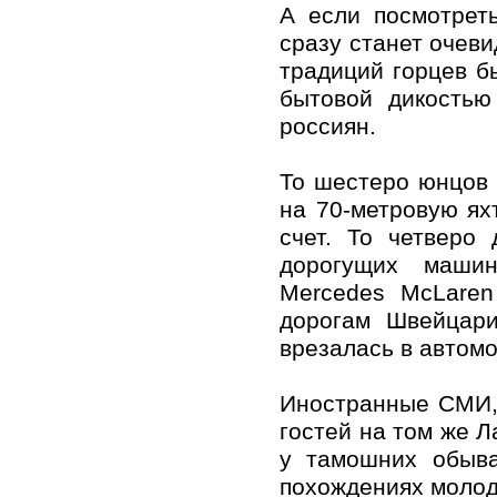
А если посмотреть
сразу станет очеви
традиций горцев б
бытовой дикостью
россиян.
То шестеро юнцов 
на 70-метровую яхт
счет. То четверо
дорогущих машина
Mercedes McLaren
дорогам Швейцари
врезалась в автом
Иностранные СМИ, 
гостей на том же Л
у тамошних обыва
похождениях молод