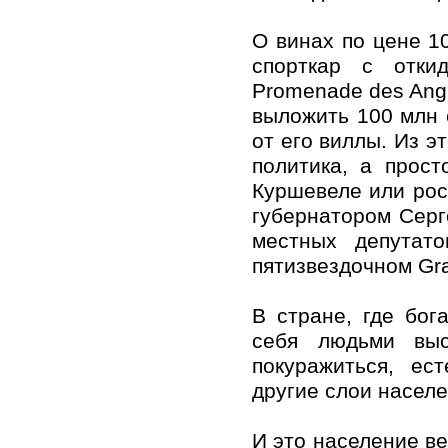
О винах по цене 10
спорткар с отки
Promenade des Angl
выложить 100 млн 
от его виллы. Из э
политика, а прос
Куршевеле или рос
губернатором Серг
местных депутат
пятизвездочном Gra
В стране, где бог
себя людьми выс
покуражиться, ес
другие слои населе
И это население ве