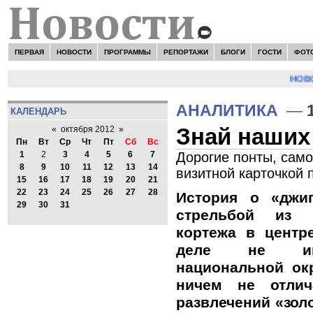
ПЕРВАЯ
НОВОСТИ
ПРОГРАММЫ
РЕПОРТАЖИ
БЛОГИ
ГОСТИ
ФОТ
НОВОС
АНАЛИТИКА
—
КАЛЕНДАРЬ
Знай наших
«
октября 2012
»
Пн
Вт
Ср
Чт
Пт
Сб
Вс
Дорогие понты, сам
1
2
3
4
5
6
7
8
9
10
11
12
13
14
визитной карточкой 
15
16
17
18
19
20
21
22
23
24
25
26
27
28
История о «джи
29
30
31
стрельбой из 
кортежа в цент
деле не име
национальной ок
ничем не отли
развлечений «зол