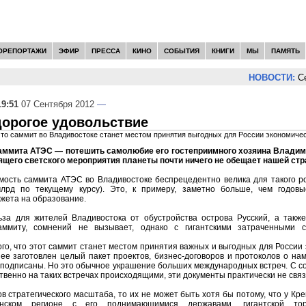
ОРЕПОРТАЖИ
ЭФИР
ПРЕССА
КИНО
СОБЫТИЯ
КНИГИ
МЫ
ПАМЯТЬ
НОВОСТИ:
Сер
19:51
07 Сентября 2012
—
орогое удовольствие
 что саммит во Владивостоке станет местом принятия выгодных для России экономиче
аммита АТЭС — потешить самолюбие его гостеприимного хозяина Владим
ящего светского мероприятия планеты почти ничего не обещает нашей стр
мость саммита АТЭС во Владивостоке беспрецедентно велика для такого 
лрд по текущему курсу). Это, к примеру, заметно больше, чем годовы
жета на образование.
ьза для жителей Владивостока от обустройства острова Русский, а также
аммиту, сомнений не вызывает, однако с гигантскими затраченными 
ого, что этот саммит станет местом принятия важных и выгодных для России
ее заготовлен целый пакет проектов, бизнес-договоров и протоколов о на
 подписаны. Но это обычное украшение больших международных встреч. С с
твенно на таких встречах происходящими, эти документы практически не свя
в стратегического масштаба, то их не может быть хотя бы потому, что у Кр
еанском регионе с его поднимающимися державами, гигантской то