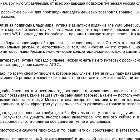
ная, вручную управляемая, от всех ожидающая подвохов путинская Россия с
 российские рынки для производимых здесь дешевых товаров? Страшно. Он
 взамен.
тия за подписью Владимира Путина в азиатском издании The Wall Street Jou
что серьезной повестки у хозяев саммита нет, этот короткий и неясный текст
ингент WSJ – люди дела. Их работа — принимать конкретные решения. Что для
с либерализации мировой торговли — явление непростое. О том, что «неста
социальные риски». И, естественно, о том, что «Россия — это страна ши
о интерес главы России к экономической конкретике владивостокского саммита 
 интересует Путина гораздо сильнее, можно узнать из его интервью российск
ого «в преддверии саммита АТЭС».
ако, по всему спектру проблем, которые ему близки, Путин лишь пару раз ме
тамошний режим от внешних сил, дал отпор составителям «списка Магнитско
дробнейшего, хотя и несколько одностороннего, изложения, так сильно ко
шо показывает, какие вещи Путина занимают всерьез, а какие — постольку-по
ьшой вопрос, который Москва готова конкретно поставить перед гостям
 транспортную инфраструктуру с целью резкого увеличения транзита товаров 
днако для исполнения требует, чтобы буквально все у нас стало другим —
. Получится ли убедить иностранных инвесторов, что все это сейчас и
 заранее ясно, что одними обещаниями тут не отделаешься.
ивостокском саммите происходит то, ради чего он, собственно, и затевался
красно организованный, захватывающий и имеющий все шансы надолго зап