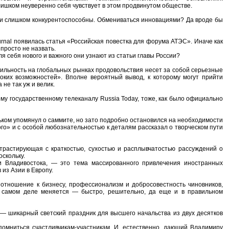
лишком неуверенно себя чувствует в этом продвинутом обществе.
и слишком конкурентоспособны. Обмениваться инновациями? Да вроде бы
rnal появилась статья «Российская повестка для форума АТЭС». Иначе как
 просто не назвать.
 себя нового и важного они узнают из статьи главы России?
бильность на глобальных рынках продовольствия несет за собой серьезные
роких возможностей». Вполне вероятный вывод, к которому могут прийти
не так уж и велик.
ому государственному телеканалу Russia Today, тоже, как было официально
льком упомянул о саммите, но зато подробно остановился на необходимости
го» и с особой любознательностью к деталям рассказал о творческом пути
нтрастирующая с краткостью, сухостью и расплывчатостью рассуждений о
скольку.
и Владивостока, — это тема массированного привлечения иностранных
из Азии в Европу.
 отношение к бизнесу, профессионализм и добросовестность чиновников,
 в самом деле меняется — быстро, решительно, да еще и в правильном
, — шикарный светский праздник для высшего начальства из двух десятков
омниться счастливчикам-участникам. И, естественно, дающий Владимиру