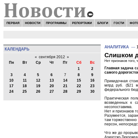
ПЕРВАЯ
НОВОСТИ
ПРОГРАММЫ
РЕПОРТАЖИ
БЛОГИ
ГОСТИ
ФОТ
АНАЛИТИКА
—
КАЛЕНДАРЬ
Слишком д
«
сентября 2012
»
Нет признаков того,
Пн
Вт
Ср
Чт
Пт
Сб
Вс
Главная задача с
1
2
самого дорогосто
3
4
5
6
7
8
9
10
11
12
13
14
15
16
Прикидочная стои
млрд руб. ($21 м
17
18
19
20
21
22
23
федерального бюд
24
25
26
27
28
29
30
Практическая пол
возведенных к с
несопоставима.
Нет и признаков т
Разумеется, заран
там торжественно
персон, непосредс
Что же до прорыво
Азиатско-Тихоок