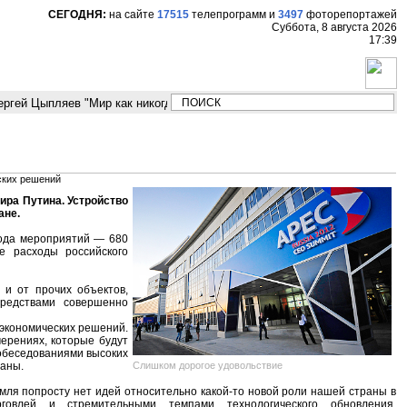
СЕГОДНЯ:
на сайте
17515
телепрограмм
и
3497
фоторепортажей
Суббота, 8 августа 2026
17:39
гей Цыпляев "Мир как никогда близко стоит к угрозе третьей мировой во
ских решений
ира Путина. Устройство
ане.
рода мероприятий — 680
е расходы российского
 и от прочих объектов,
средствами совершенно
 экономических решений.
мерениях, которые будут
обеседованиями высоких
Слишком дорогое удовольствие
заны.
емля попросту нет идей относительно какой-то новой роли нашей страны в
рговлей и стремительными темпами технологического обновления.