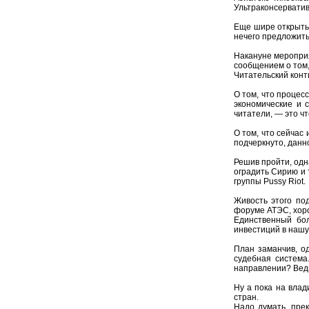
Ультраконсерватив
Еще шире открыть
нечего предложить
Накануне мероприя
сообщением о том, 
Читательский конт
О том, что процес
экономические и 
читатели, — это чт
О том, что сейчас
подчеркнуто, данн
Решив пройти, одн
оградить Сирию и 
группы Pussy Riot.
Живость этого по
форуме АТЭС, хоро
Единственный бол
инвестиций в нашу
План заманчив, о
судебная система
направлении? Ведь
Ну а пока на влад
стран.
Надо думать, пре