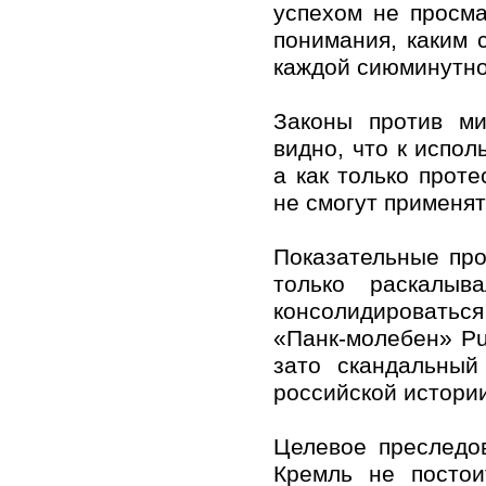
успехом не просма
понимания, каким 
каждой сиюминутно
Законы против ми
видно, что к испо
а как только прот
не смогут применят
Показательные про
только раскалы
консолидироватьс
«Панк-молебен» Pus
зато скандальны
российской истори
Целевое преследо
Кремль не постои