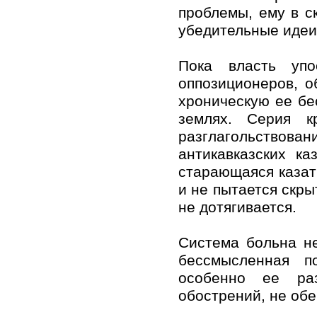
проблемы, ему в с
убедительные идеи 
Пока власть упо
оппозиционеров, о
хроническую ее б
землях. Серия к
разглагольство
антикавказских к
старающаяся казать
и не пытается скры
не дотягивается.
Система больна н
бессмысленная п
особенно ее ра
обострений, не обе