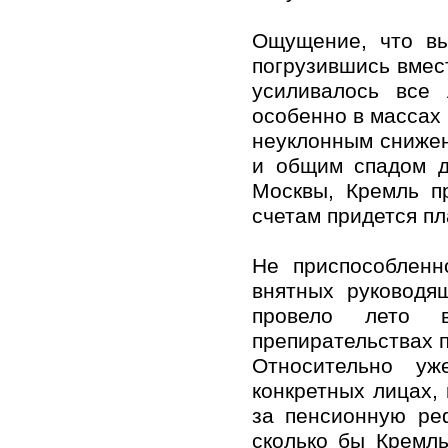
Ощущение, что вы
погрузившись вмест
усиливалось все
особенно в массах 
неуклонным снижен
и общим спадом д
Москвы, Кремль п
счетам придется пл
Не приспособленн
внятных руководя
провело лето 
препирательствах п
Относительно уж
конкретных лицах,
за пенсионную реф
сколько бы Кремл