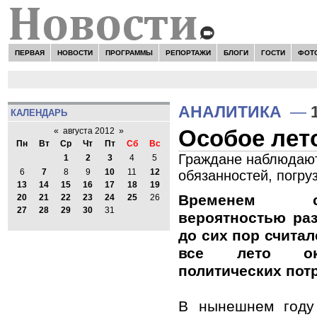
ПЕРВАЯ
НОВОСТИ
ПРОГРАММЫ
РЕПОРТАЖИ
БЛОГИ
ГОСТИ
ФОТ
АНАЛИТИКА
—
КАЛЕНДАРЬ
Особое лето
«
августа 2012
»
Пн
Вт
Ср
Чт
Пт
Сб
Вс
Граждане наблюдают,
1
2
3
4
5
6
7
8
9
10
11
12
обязанностей, погру
13
14
15
16
17
18
19
Временем 
20
21
22
23
24
25
26
27
28
29
30
31
вероятностью ра
до сих пор считалс
все лето ока
политических пот
В нынешнем году