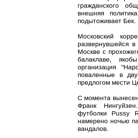
гражданского об
внешняя политика
подытоживает Бек.
Московский корре
развернувшейся в 
Москве с прохожег
балаклаве, якоб
организация "Нар
поваленные в дву
предлогом мести Це
С момента вынесен
Франк Нингуйзен
футболки Pussy R
намерено ночью па
вандалов.