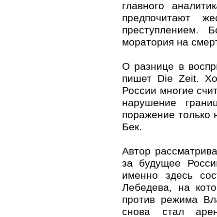
главного аналити
предпочитают ж
преступлением. 
моратория на смерт
О разнице в воспр
пишет Die Zeit. 
России многие счи
нарушение грани
поражение только н
Бек.
Автор рассматрива
за будущее Росси
именно здесь сос
Лебедева, на кот
против режима Вл
снова стал арен