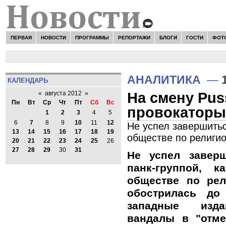
ПЕРВАЯ
НОВОСТИ
ПРОГРАММЫ
РЕПОРТАЖИ
БЛОГИ
ГОСТИ
ФОТ
АНАЛИТИКА
—
КАЛЕНДАРЬ
На смену Pus
«
августа 2012
»
Пн
Вт
Ср
Чт
Пт
Сб
Вс
провокаторы
1
2
3
4
5
6
7
8
9
10
11
12
Не успел завершитьс
13
14
15
16
17
18
19
обществе по религи
20
21
22
23
24
25
26
27
28
29
30
31
Не успел завер
панк-группой, 
обществе по ре
обострилась до
западные изда
вандалы в "отме