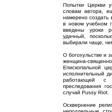
Попытки Церкви у
словам автора, е
намерено создать в
в новом учебном 
введены уроки р
удачный, посколь
выбирали чаще, че
О богохульстве и з
женщина-священно
Епископальной це
исполнительный дир
работающей с 
преследования го
случай Pussy Riot.
Осквернение рели
неподдельные стр