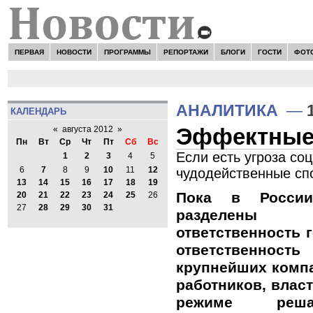
ПЕРВАЯ
НОВОСТИ
ПРОГРАММЫ
РЕПОРТАЖИ
БЛОГИ
ГОСТИ
ФОТ
АНАЛИТИКА
—
КАЛЕНДАРЬ
Эффектные
«
августа 2012
»
Пн
Вт
Ср
Чт
Пт
Сб
Вс
Если есть угроза со
1
2
3
4
5
6
7
8
9
10
11
12
чудодейственные сп
13
14
15
16
17
18
19
Пока в России
20
21
22
23
24
25
26
27
28
29
30
31
разделены
ответственность 
ответственно
крупнейших компа
работников, влас
режиме реша