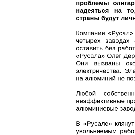
проблемы олигар
надеяться на т
страны будут лич
Компания «Русал»
четырех заводах
оставить без рабо
«Русала» Олег Дер
Они вызваны око
электричества. Эл
на алюминий не по
Любой собствен
неэффективные про
алюминиевые завод
В «Русале» клянут
увольняемым рабо