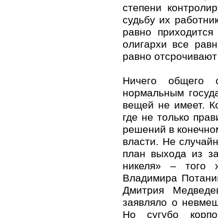
степени контролир
судьбу их работни
равно приходится
олигархи все рав
равно отсрочивают
Ничего общего с
нормальным госуд
вещей не имеет. К
где не только прав
решений в конечно
власти. Не случайн
план выхода из з
никеля» – того 
Владимира Потанин
Дмитрия Медведе
заявляло о невмеш
Но сугубо корпо