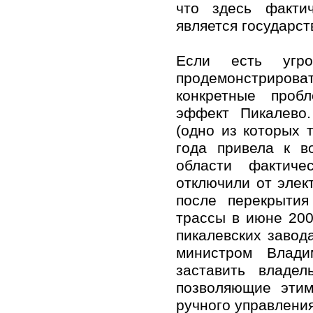
что здесь факти
является государст
Если есть угр
продемонстриро
конкретные проб
эффект Пикалево.
(одно из которых 
года привела к в
области фактиче
отключили от элек
после перекрыти
трассы в июне 200
пикалевских завод
министром Влад
заставить владел
позволяющие этим
ручного управлени