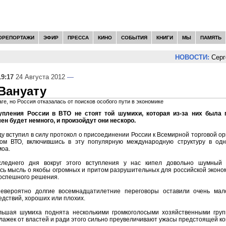
ОРЕПОРТАЖИ
ЭФИР
ПРЕССА
КИНО
СОБЫТИЯ
КНИГИ
МЫ
ПАМЯТЬ
НОВОСТИ:
Сергей
19:17
24 Августа 2012
—
 Вануату
ге, но Россия отказалась от поисков особого пути в экономике
упления России в ВТО не стоят той шумихи, которая из-за них была 
н будет немного, и произойдут они нескоро.
 вступил в силу протокол о присоединении России к Всемирной торговой о
ом ВТО, включившись в эту популярную международную структуру в одн
моа.
следнего дня вокруг этого вступления у нас кипел довольно шумный 
ь мысль о якобы огромных и притом разрушительных для российской эконо
поспешного решения.
евероятно долгие восемнадцатилетние переговоры оставили очень ма
едствий, хороших или плохих.
ьшая шумиха поднята несколькими громкоголосыми хозяйственными групп
ажек от властей и ради этого сильно преувеличивают ужасы предстоящей ко