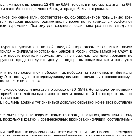
, снижаться с нынешних 12,4% до 6,5%, то есть в итоге уменьшится на 6%.
 зигзагов большего, а может быть, и гораздо большего размаха.
нтное снижение (или, соответственно, однопроцентное повышение) всех
ть и не гарантировано, однако вполне вероятно, то суммарный эффект от
вом выражении. Поэтому для среднего россиянина реальные выгоды от
онкурентов увенчалась полной победой. Переговоры с ВТО были такими
мирился – филиалы иностранных банков в России открываться не будут. В
 это просто носители громких имен, по правилам функционирования не
упных городов получить доступ к недорогим кредитам так и останутся
ли и не стопроцентной победой, так победой на три четверти: филиалы
ду. Это тоже удар по среднему классу, сильнее прочих заинтересованному в
имата – это целая эпоха.
номарок, сегодня достаточно высокого (30–35%). Но, за вычетом немногих
 приобретателей выгода окажется почти незаметной. Не говоря о том, что
тных машин.
. Пошлины должны тут снизиться довольно серьезно, но ее ввоз обставлен
не самые насущные изделия вроде товаров для отдыха, косметики и тому
, поскольку в кратко- и среднесрочных прогнозах инфляции, составляемых
лический шаг. Но ведь символика тоже имеет значение. Россия – последняя