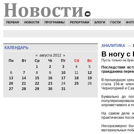
ПЕРВАЯ
НОВОСТИ
ПРОГРАММЫ
РЕПОРТАЖИ
БЛОГИ
ГОСТИ
ФОТ
АНАЛИТИКА
—
КАЛЕНДАРЬ
В ногу с
«
августа 2012
»
Пусть только на бума
Пн
Вт
Ср
Чт
Пт
Сб
Вс
1
2
3
4
5
Последствия вст
гражданина переме
6
7
8
9
10
11
12
13
14
15
16
17
18
19
В прошедшую среду
20
21
22
23
24
25
26
стала 156-м член
Черногорией и Са
27
28
29
30
31
Буквально до по
популяризировалас
опрометчивого и 
На самом деле н
практических посл
Несоразмерно бол
материальных побл