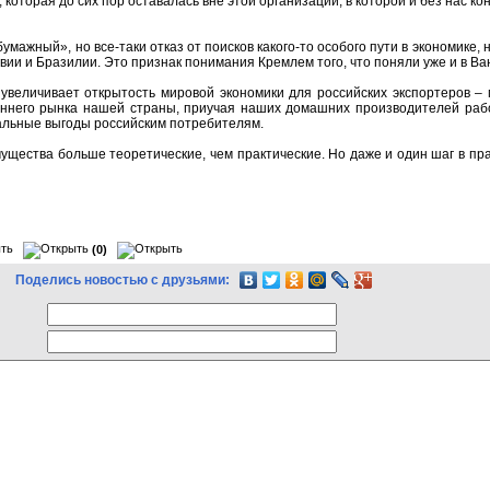
 которая до сих пор оставалась вне этой организации, в которой и без нас 
бумажный», но все-таки отказ от поисков какого-то особого пути в экономике,
вии и Бразилии. Это признак понимания Кремлем того, что поняли уже и в Ва
увеличивает открытость мировой экономики для российских экспортеров – м
еннего рынка нашей страны, приучая наших домашних производителей работ
альные выгоды российским потребителям.
ущества больше теоретические, чем практические. Но даже и один шаг в пр
(0)
Поделись новостью с друзьями: