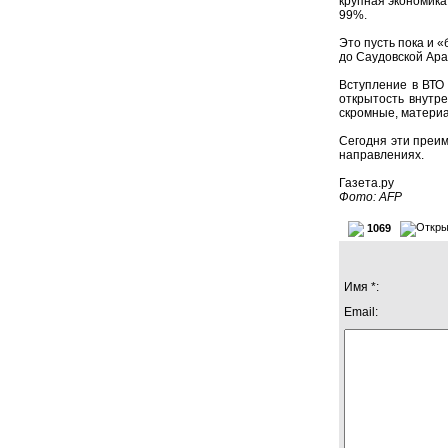
крупная экономика,
99%.
Это пусть пока и «
до Саудовской Ара
Вступление в ВТО 
открытость внутр
скромные, матери
Сегодня эти преим
направлениях.
Газета.ру
Фото: AFP
1069
Имя *:
Email: