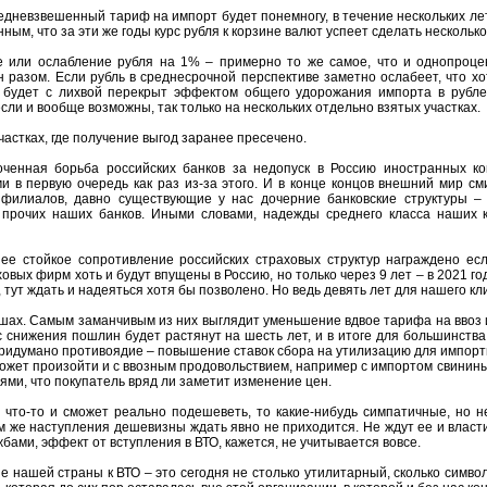
едневзвешенный тариф на импорт будет понемногу, в течение нескольких лет
ым, что за эти же годы курс рубля к корзине валют успеет сделать несколько
е или ослабление рубля на 1% – примерно то же самое, что и однопроце
разом. Если рубль в среднесрочной перспективе заметно ослабеет, что хо
будет с лихвой перекрыт эффектом общего удорожания импорта в рубле
сли и вообще возможны, так только на нескольких отдельно взятых участках.
частках, где получение выгод заранее пресечено.
оченная борьба российских банков за недопуск в Россию иностранных к
и в первую очередь как раз из-за этого. И в конце концов внешний мир с
 филиалов, давно существующие у нас дочерние банковские структуры –
прочих наших банков. Иными словами, надежды среднего класса наших кр
нее стойкое сопротивление российских страховых структур награждено ес
овых фирм хоть и будут впущены в Россию, но только через 9 лет – в 2021 го
, тут ждать и надеяться хотя бы позволено. Но ведь девять лет для нашего кл
шах. Самым заманчивым из них выглядит уменьшение вдвое тарифа на ввоз и
с снижения пошлин будет растянут на шесть лет, и в итоге для большинства
придумано противоядие – повышение ставок сбора на утилизацию для импор
ожет произойти и с ввозным продовольствием, например с импортом свинины
ями, что покупатель вряд ли заметит изменение цен.
и что-то и сможет реально подешеветь, то какие-нибудь симпатичные, но 
м же наступления дешевизны ждать явно не приходится. Не ждут ее и власти
ами, эффект от вступления в ВТО, кажется, не учитывается вовсе.
е нашей страны к ВТО – это сегодня не столько утилитарный, сколько симво