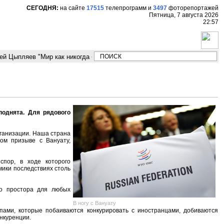
СЕГОДНЯ:
на сайте
17515
телепрограмм
и
3497
фоторепортажей
Пятница, 7 августа 2026
22:57
 Цыпляев "Мир как никогда близко стоит к угрозе третьей мировой войны
поднята. Для рядового
рганизации. Наша страна
ом призыве с Вануату,
спор, в ходе которого
мики последствиях столь
ло простора для любых
В ногу с Вануату
ами, которые побаиваются конкурировать с иностранцами, добиваются
нкуренции.