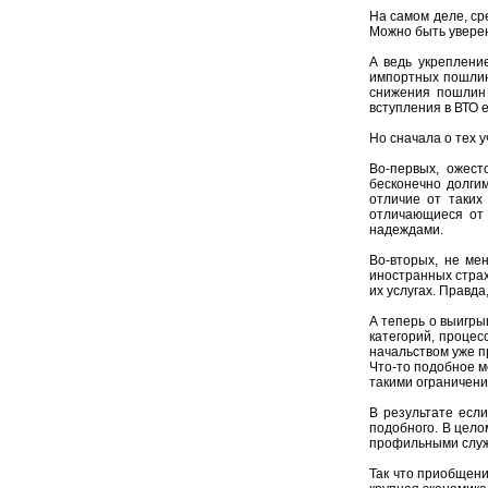
На самом деле, ср
Можно быть уверенн
А ведь укреплени
импортных пошлин 
снижения пошлин 
вступления в ВТО е
Но сначала о тех у
Во-первых, ожест
бесконечно долгим
отличие от таких
отличающиеся от 
надеждами.
Во-вторых, не ме
иностранных страх
их услугах. Правда
А теперь о выигры
категорий, процес
начальством уже 
Что-то подобное м
такими ограничени
В результате есл
подобного. В цело
профильными служб
Так что приобщени