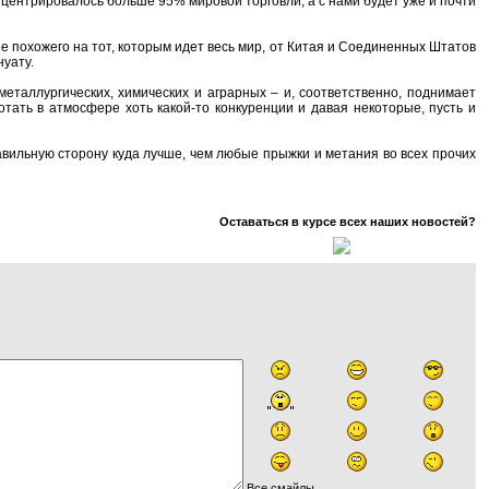
концентрировалось больше 95% мировой торговли, а с нами будет уже и почти
 не похожего на тот, которым идет весь мир, от Китая и Соединенных Штатов
нуату.
еталлургических, химических и аграрных – и, соответственно, поднимает
ать в атмосфере хоть какой-то конкуренции и давая некоторые, пусть и
авильную сторону куда лучше, чем любые прыжки и метания во всех прочих
Оставаться в курсе всех наших новостей?
Все смайлы