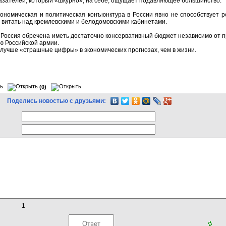
азателей, который «шкурно», на себе, ощущает подавляющее большинство.
кономическая и политическая конъюнктура в России явно не способствует 
 витать над кремлевскими и белодомовскими кабинетами.
Россия обречена иметь достаточно консервативный бюджет независимо от 
ю Российской армии.
 лучше «страшные цифры» в экономических прогнозах, чем в жизни.
(0)
Поделись новостью с друзьями:
1