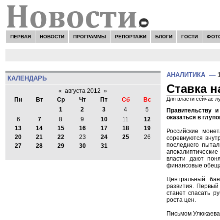
ПЕРВАЯ
НОВОСТИ
ПРОГРАММЫ
РЕПОРТАЖИ
БЛОГИ
ГОСТИ
ФОТ
АНАЛИТИКА
—
КАЛЕНДАРЬ
Ставка н
«
августа 2012
»
Для власти сейчас л
Пн
Вт
Ср
Чт
Пт
Сб
Вс
1
2
3
4
5
Правительству и
оказаться в глуп
6
7
8
9
10
11
12
13
14
15
16
17
18
19
Российские монет
20
21
22
23
24
25
26
соревнуются внутр
последнего пытал
27
28
29
30
31
апокалиптические 
власти дают пон
финансовые обещан
Центральный бан
развития. Первый
станет спасать р
роста цен.
Письмом Улюкаева 