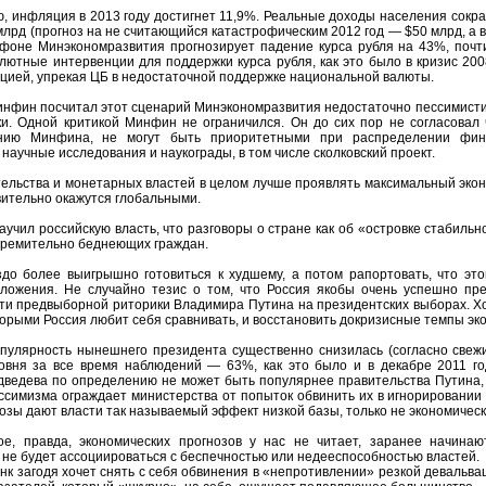
, инфляция в 2013 году достигнет 11,9%. Реальные доходы населения сократ
млрд (прогноз на не считающийся катастрофическим 2012 год — $50 млрд, а в
 фоне Минэкономразвития прогнозирует падение курса рубля на 43%, почти
лютные интервенции для поддержки курса рубля, как это было в кризис 2
цией, упрекая ЦБ в недостаточной поддержке национальной валюты.
инфин посчитал этот сценарий Минэкономразвития недостаточно пессимисти
ки. Одной критикой Минфин не ограничился. Он до сих пор не согласовал
нию Минфина, не могут быть приоритетными при распределении финан
аучные исследования и наукограды, в том числе сколковский проект.
ельства и монетарных властей в целом лучше проявлять максимальный эконо
ительно окажутся глобальными.
учил российскую власть, что разговоры о стране как об «островке стабиль
стремительно беднеющих граждан.
здо более выигрышно готовиться к худшему, а потом рапортовать, что эт
оложения. Не случайно тезис о том, что Россия якобы очень успешно пр
ти предвыборной риторики Владимира Путина на президентских выборах. Хот
торыми Россия любит себя сравнивать, и восстановить докризисные темпы эко
опулярность нынешнего президента существенно снизилась (согласно свеж
ровня за все время наблюдений — 63%, как это было и в декабре 2011 го
дведева по определению не может быть популярнее правительства Путина,
ссимизма ограждает министерства от попыток обвинить их в игнорировании 
зы дают власти так называемый эффект низкой базы, только не экономически
ое, правда, экономических прогнозов у нас не читает, заранее начина
не будет ассоциироваться с беспечностью или недееспособностью властей.
нк загодя хочет снять с себя обвинения в «непротивлении» резкой девальвац