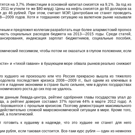
ятся на 3,7%. Инвестиции в основной капитал снизятся на 9,1%. За год из
 2011-м утекли те же $80 млрд). Цены на нефть снизятся до 60 долларов за
 до 46 рублей. При этом, считает МЭР, Центробанк не станет проводить
008—2009 годов. Хотя и тогдашнюю ситуацию на валютном рынке называли
чным и предложил коллегам разработать еще более алармистский прогноз
 часть социальных расходов бюджета на 2013—2015 годы. Среди статей,
сирования, индексация зарплат бюджетников, социальные пособия,
мический пессимизм, чтобы потом не оказаться в глупом положении, если
ности» и «тихой гавани» в бушующем море обвала рынков реально снижают
ого худшего не произошло или что Россия прекрасно вышла из тяжелого
еодолела последствия кризиса 2008—2009 гг., был одним из ключевых в
я и падение экономики в стране было сильнее, чем в других государствах
номического роста до сих пор не удалось.
им данным Левада-центра, рейтинг одобрения главы государства упал до
да, а рейтинг доверия составил 37% против 44% в марте 2012 года). А
 боровшегося с прошлым кризисом. Поэтому демонстрация максимального
действительно сложной макроэкономической ситуации в мире. Кроме того,
й, а политический.
ют готовить к худшему в надежде, что это худшее не станет для него
ии рубля, если таковая состоится. Все-таки курс рубля — один из немногих