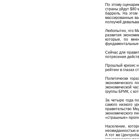
По этому сценарию
страны уйдут $80 
баррель. На этом
массированные ва
ползучей девальва
Любопытно, что М
развития экономи
которые, по мне
фундаментальные н
Сейчас для правит
потрясения действ
Прошлый кризис на
рейтинг в глазах 
Политически гора
экономического п
экономической час
группы БРИК, с ко
За четыре года п
самого низкого у
правительство Ме
экономического пе
«страшные» прогно
Население, котор
неожиданностью и 
А тот же Центроба