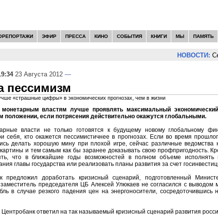
ОРЕПОРТАЖИ
ЭФИР
ПРЕССА
КИНО
СОБЫТИЯ
КНИГИ
МЫ
ПАМЯТЬ
НОВОСТИ:
Сер
19:34
23 Августа 2012
—
а пессимизм
учше «страшные цифры» в экономических прогнозах, чем в жизни
 монетарным властям лучше проявлять максимальный экономический
ом положении, если потрясения действительно окажутся глобальными.
арные власти не только готовятся к будущему новому глобальному фин
и себя, кто окажется пессимистичнее в прогнозах. Если во время прошло
ись делать хорошую мину при плохой игре, сейчас различные ведомства 
картины и тем самым как бы заранее доказывать свою профпригодность. Кр
ять, что в ближайшие годы возможностей в полном объеме исполнять
ия главы государства или реализовать планы развития за счет госинвестици
к предложил доработать кризисный сценарий, подготовленный Министе
 заместитель председателя ЦБ Алексей Улюкаев не согласился с выводом м
убль в случае резкого падения цен на энергоносители, сосредоточившись 
Центробанк ответил на так называемый кризисный сценарий развития россий