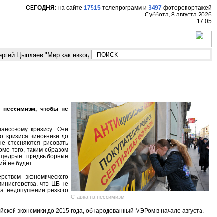
СЕГОДНЯ:
на сайте
17515
телепрограмм
и
3497
фоторепортажей
Суббота, 8 августа 2026
17:05
гей Цыпляев "Мир как никогда близко стоит к угрозе третьей мировой во
 пессимизм, чтобы не
ансовому кризису. Они
го кризиса чиновники до
не стесняются рисовать
оме того, таким образом
 щедрые предвыборные
й не будет.
рством экономического
инистерства, что ЦБ не
на недопущении резкого
Ставка на пессимизм
ской экономики до 2015 года, обнародованный МЭРом в начале августа.