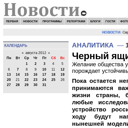
ПЕРВАЯ
НОВОСТИ
ПРОГРАММЫ
РЕПОРТАЖИ
БЛОГИ
ГОСТИ
ФОТ
НОВОСТИ:
Серге
АНАЛИТИКА
—
КАЛЕНДАРЬ
Черный ящи
«
августа 2012
»
Пн
Вт
Ср
Чт
Пт
Сб
Вс
Желание общества уз
1
2
3
4
5
6
7
8
9
10
11
12
порождает устойчив
13
14
15
16
17
18
19
Пока остается не
20
21
22
23
24
25
26
27
28
29
30
31
принимаются ва
жизни страны, 
любые исследов
устройство росс
ходу будут на
нынешней модели