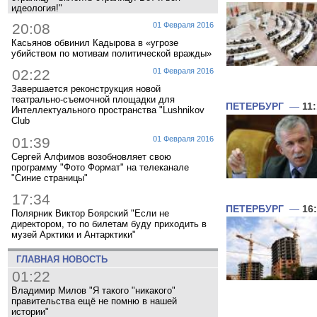
идеология!"
20:08
01 Февраля 2016
Касьянов обвинил Кадырова в «угрозе
убийством по мотивам политической вражды»
02:22
01 Февраля 2016
Завершается реконструкция новой
театрально-съемочной площадки для
ПЕТЕРБУРГ
—
11
Интеллектуального пространства "Lushnikov
Club
01:39
01 Февраля 2016
Сергей Алфимов возобновляет свою
программу "Фото Формат" на телеканале
"Синие страницы"
17:34
ПЕТЕРБУРГ
—
16
Полярник Виктор Боярский "Если не
директором, то по билетам буду приходить в
музей Арктики и Антарктики"
ГЛАВНАЯ НОВОСТЬ
01:22
Владимир Милов "Я такого "никакого"
правительства ещё не помню в нашей
истории"