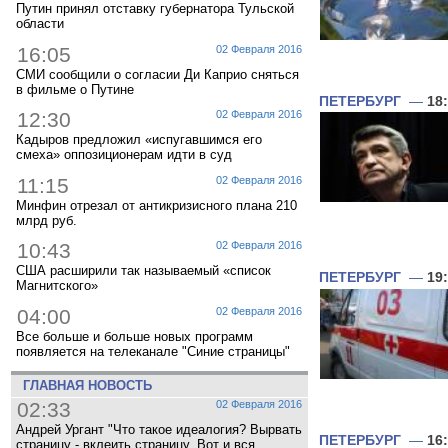
Путин принял отставку губернатора Тульской
области
16:05
02 Февраля 2016
СМИ сообщили о согласии Ди Каприо сняться
в фильме о Путине
ПЕТЕРБУРГ
—
18
12:30
02 Февраля 2016
Кадыров предложил «испугавшимся его
смеха» оппозиционерам идти в суд
11:15
02 Февраля 2016
Минфин отрезал от антикризисного плана 210
млрд руб.
10:43
02 Февраля 2016
США расширили так называемый «список
ПЕТЕРБУРГ
—
19
Магнитского»
04:00
02 Февраля 2016
Все больше и больше новых программ
появляется на телеканале "Синие страницы"
ГЛАВНАЯ НОВОСТЬ
02:33
02 Февраля 2016
Андрей Ургант "Что такое идеалогия? Вырвать
ПЕТЕРБУРГ
—
16
страницу - вклеить страницу. Вот и вся