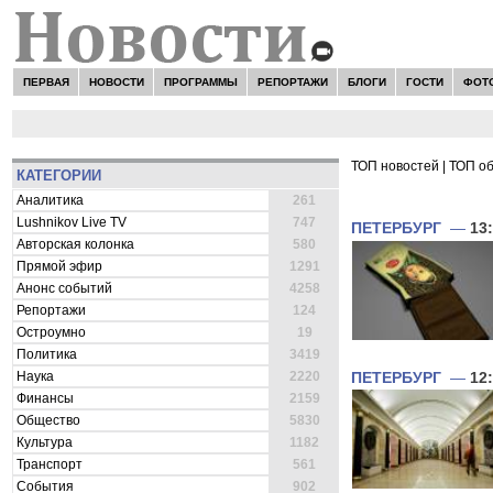
ПЕРВАЯ
НОВОСТИ
ПРОГРАММЫ
РЕПОРТАЖИ
БЛОГИ
ГОСТИ
ФОТ
ТОП новостей
|
ТОП о
КАТЕГОРИИ
ВСЕ НОВОСТИ 
Аналитика
261
Lushnikov Live TV
747
ПЕТЕРБУРГ
—
13
Авторская колонка
580
Прямой эфир
1291
Анонс событий
4258
Репортажи
124
Остроумно
19
Политика
3419
Наука
2220
ПЕТЕРБУРГ
—
12
Финансы
2159
Общество
5830
Культура
1182
Транспорт
561
События
902