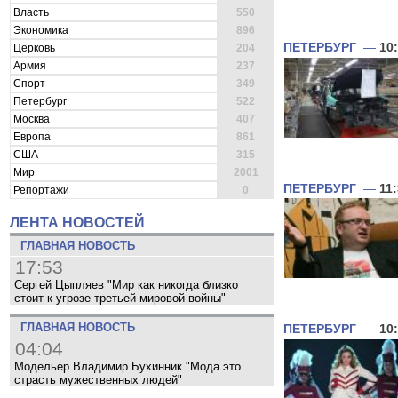
Власть
550
Экономика
896
ПЕТЕРБУРГ
—
10
Церковь
204
Армия
237
Спорт
349
Петербург
522
Москва
407
Европа
861
США
315
Мир
2001
ПЕТЕРБУРГ
—
11
Репортажи
0
ЛЕНТА НОВОСТЕЙ
ГЛАВНАЯ НОВОСТЬ
17:53
Сергей Цыпляев "Мир как никогда близко
стоит к угрозе третьей мировой войны"
ГЛАВНАЯ НОВОСТЬ
ПЕТЕРБУРГ
—
10
04:04
Модельер Владимир Бухинник "Мода это
страсть мужественных людей"