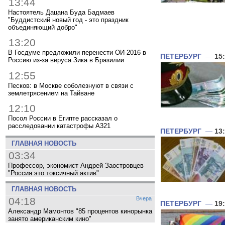
13:44
Настоятель Дацана Буда Бадмаев
"Буддистский новый год - это праздник
объединяющий добро"
13:20
В Госдуме предложили перенести ОИ-2016 в
ПЕТЕРБУРГ
—
15
Россию из-за вируса Зика в Бразилии
12:55
Песков: в Москве соболезнуют в связи с
землетрясением на Тайване
12:10
Посол России в Египте рассказал о
расследовании катастрофы A321
ПЕТЕРБУРГ
—
13
ГЛАВНАЯ НОВОСТЬ
03:34
Профессор, экономист Андрей Заостровцев
"Россия это токсичный актив"
ГЛАВНАЯ НОВОСТЬ
04:18
Вчера
ПЕТЕРБУРГ
—
19
Александр Мамонтов "85 процентов кинорынка
занято американским кино"