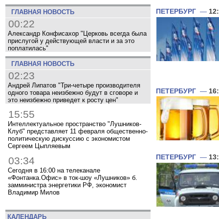
ПЕТЕРБУРГ
—
12
ГЛАВНАЯ НОВОСТЬ
00:22
Александр Конфисахор "Церковь всегда была
прислугой у действующей власти и за это
поплатилась"
ГЛАВНАЯ НОВОСТЬ
02:23
Андрей Липатов "Три-четыре производителя
ПЕТЕРБУРГ
—
16
одного товара неизбежно будут в сговоре и
это неизбежно приведет к росту цен"
15:55
Интеллектуальное пространство "Лушников-
Клуб" представляет 11 февраля общественно-
политическую дискуссию с экономистом
Сергеем Цыпляевым
ПЕТЕРБУРГ
—
13
03:34
Сегодня в 16:00 на телеканале
«Фонтанка.Офис» в ток-шоу «Лушников» б.
замминистра энергетики РФ, экономист
Владимир Милов
КАЛЕНДАРЬ