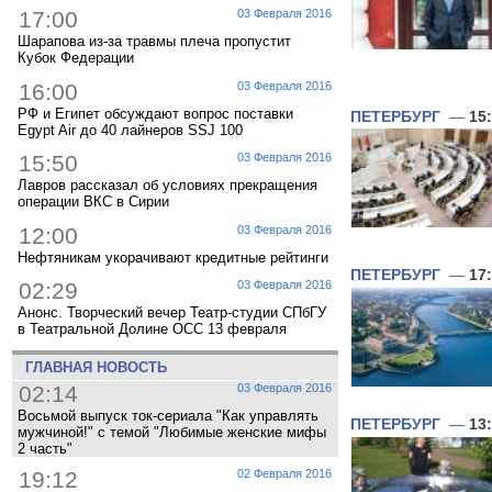
17:00
03 Февраля 2016
Шарапова из-за травмы плеча пропустит
Кубок Федерации
16:00
03 Февраля 2016
РФ и Египет обсуждают вопрос поставки
ПЕТЕРБУРГ
—
15
Egypt Air до 40 лайнеров SSJ 100
15:50
03 Февраля 2016
Лавров рассказал об условиях прекращения
операции ВКС в Сирии
12:00
03 Февраля 2016
Нефтяникам укорачивают кредитные рейтинги
ПЕТЕРБУРГ
—
17
02:29
03 Февраля 2016
Анонс. Творческий вечер Театр-студии СПбГУ
в Театральной Долине ОСС 13 февраля
ГЛАВНАЯ НОВОСТЬ
02:14
03 Февраля 2016
Восьмой выпуск ток-сериала "Как управлять
ПЕТЕРБУРГ
—
13
мужчиной!" с темой "Любимые женские мифы
2 часть"
19:12
02 Февраля 2016