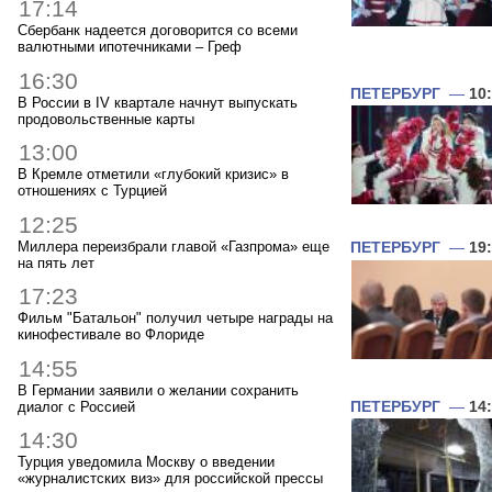
17:14
Сбербанк надеется договорится со всеми
валютными ипотечниками – Греф
16:30
ПЕТЕРБУРГ
—
10
В России в IV квартале начнут выпускать
продовольственные карты
13:00
В Кремле отметили «глубокий кризис» в
отношениях с Турцией
12:25
Миллера переизбрали главой «Газпрома» еще
ПЕТЕРБУРГ
—
19
на пять лет
17:23
Фильм "Батальон" получил четыре награды на
кинофестивале во Флориде
14:55
В Германии заявили о желании сохранить
диалог с Россией
ПЕТЕРБУРГ
—
14
14:30
Турция уведомила Москву о введении
«журналистских виз» для российской прессы