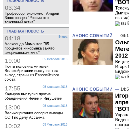
ГЛАВНАЯ НОВОСТЬ
"ВОТ
03:34
Тележу
Дмитри
Профессор, экономист Андрей
взгляд
Заостровцев "Россия это
токсичный актив"
561
ГЛАВНАЯ НОВОСТЬ
АНОНС СОБЫТИЙ
—
04:1
04:18
Вчера
Ольг
Александр Мамонтов "85
Мете
процентов кинорынка занято
американским кино"
2012
19:00
05 Февраля 2016
Вице-г
Игорь 
Почти половина жителей
Великобритании выступают за
Евдоки
выход страны из Европейского
621
союза
17:55
05 Февраля 2016
АНОНС СОБЫТИЙ
—
14:5
Кадыров выступил против
Игор
объединения Чечни и Ингушетии
апре
13:00
05 Февраля 2016
"ВОТ
Великобритания оспорит выводы
Управл
ООН по делу Ассанжа
Водопь
програ
10:02
05 Февраля 2016