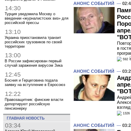
АНОНС СОБЫТИЙ
—
02:4
14:30
Памя
Турция уведомила Москву о
Росс
введении «журналистских виз» для
Поро
российской прессы
апре
13:10
"ВОТ
Украина приостановила транзит
российских грузовиков по своей
Повтор
территории
в гост
програ
13:00
592
В России зафиксирован первый
случай заражения вирусом Зика
АНОНС СОБЫТИЙ
—
03:2
12:45
Андр
Босния и Герцеговина подала
апре
заявку на вступление в Евросоюз
"ВОТ
12:22
Андрей
Правозащитник: финские власти
Алексе
депортируют российскую
взгляд
пенсионерку
1326
ГЛАВНАЯ НОВОСТЬ
03:34
АНОНС СОБЫТИЙ
—
03:2