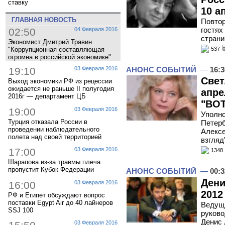
ставку
10 а
ГЛАВНАЯ НОВОСТЬ
Повтор
гостях
02:50
04 Февраля 2016
страни
Экономист Дмитрий Травин
"Коррупционная составляющая
537
огромна в российской экономике"
АНОНС СОБЫТИЙ
—
16:3
19:10
03 Февраля 2016
Свет
Выход экономики РФ из рецессии
ожидается не раньше II полугодия
апре
2016г — департамент ЦБ
"ВОТ
19:00
03 Февраля 2016
Уполно
Турция отказала России в
Петерб
проведении наблюдательного
Алексе
полета над своей территорией
взгляд
17:00
03 Февраля 2016
1348
Шарапова из-за травмы плеча
пропустит Кубок Федерации
АНОНС СОБЫТИЙ
—
00:3
Дени
16:00
03 Февраля 2016
2012
РФ и Египет обсуждают вопрос
поставки Egypt Air до 40 лайнеров
Ведущи
SSJ 100
руково
Денис 
03 Февраля 2016