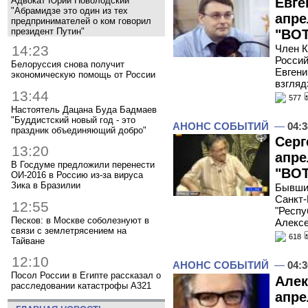
Адвокат Юрий Новолодский
Евге
"Абрамидзе это один из тех
апре
предпринимателей о ком говорил
президент Путин"
"ВОТ
Член К
14:23
Россий
Белоруссия снова получит
Евгени
экономическую помощь от России
взгляд
13:44
577
Настоятель Дацана Буда Бадмаев
"Буддистский новый год - это
АНОНС СОБЫТИЙ
—
04:3
праздник объединяющий добро"
Серг
13:20
апре
В Госдуме предложили перенести
"ВОТ
ОИ-2016 в Россию из-за вируса
Зика в Бразилии
Бывший
Санкт-
12:55
"Респу
Песков: в Москве соболезнуют в
Алекс
связи с землетрясением на
618
Тайване
12:10
АНОНС СОБЫТИЙ
—
04:3
Посол России в Египте рассказал о
Алек
расследовании катастрофы A321
апре