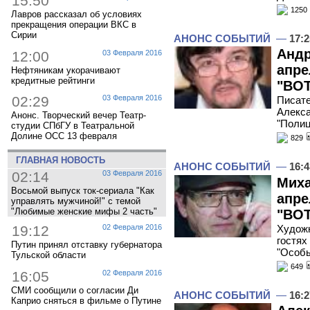
15:50
1250
Лавров рассказал об условиях
прекращения операции ВКС в
Сирии
АНОНС СОБЫТИЙ
—
17:2
Андр
12:00
03 Февраля 2016
апре
Нефтяникам укорачивают
кредитные рейтинги
"ВОТ
02:29
03 Февраля 2016
Писате
Алекса
Анонс. Творческий вечер Театр-
"Полиц
студии СПбГУ в Театральной
Долине ОСС 13 февраля
829
ГЛАВНАЯ НОВОСТЬ
АНОНС СОБЫТИЙ
—
16:4
02:14
03 Февраля 2016
Миха
Восьмой выпуск ток-сериала "Как
апре
управлять мужчиной!" с темой
"Любимые женские мифы 2 часть"
"ВОТ
Художн
19:12
02 Февраля 2016
гостях
Путин принял отставку губернатора
"Особы
Тульской области
649
16:05
02 Февраля 2016
СМИ сообщили о согласии Ди
АНОНС СОБЫТИЙ
—
16:2
Каприо сняться в фильме о Путине