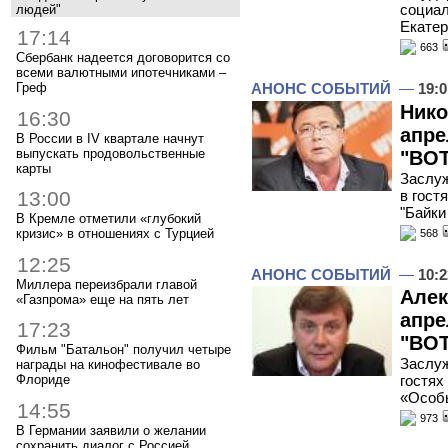
социал
людей"
Екате
17:14
663
Сбербанк надеется договорится со
всеми валютными ипотечниками –
Греф
АНОНС СОБЫТИЙ
—
19:0
Нико
16:30
апре
В России в IV квартале начнут
выпускать продовольственные
"ВОТ
карты
Заслуж
в гост
13:00
"Байки
В Кремле отметили «глубокий
кризис» в отношениях с Турцией
568
12:25
АНОНС СОБЫТИЙ
—
10:2
Миллера переизбрали главой
Алек
«Газпрома» еще на пять лет
апре
17:23
"ВОТ
Фильм "Батальон" получил четыре
Заслуж
награды на кинофестивале во
Флориде
гостях
«Особ
14:55
973
В Германии заявили о желании
сохранить диалог с Россией