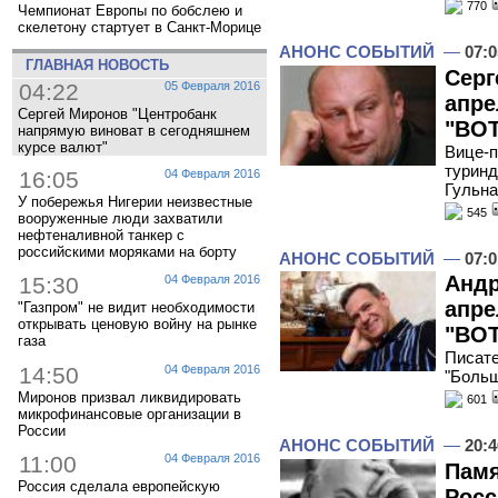
770
Чемпионат Европы по бобслею и
скелетону стартует в Санкт-Морице
АНОНС СОБЫТИЙ
—
07:0
ГЛАВНАЯ НОВОСТЬ
Серг
04:22
05 Февраля 2016
апре
Сергей Миронов "Центробанк
"ВОТ
напрямую виноват в сегодняшнем
курсе валют"
Вице-п
туринд
16:05
04 Февраля 2016
Гульна
У побережья Нигерии неизвестные
545
вооруженные люди захватили
нефтеналивной танкер с
российскими моряками на борту
АНОНС СОБЫТИЙ
—
07:0
Андр
15:30
04 Февраля 2016
апре
"Газпром" не видит необходимости
открывать ценовую войну на рынке
"ВОТ
газа
Писате
14:50
04 Февраля 2016
"Больш
Миронов призвал ликвидировать
601
микрофинансовые организации в
России
АНОНС СОБЫТИЙ
—
20:4
11:00
04 Февраля 2016
Памя
Россия сделала европейскую
Росс