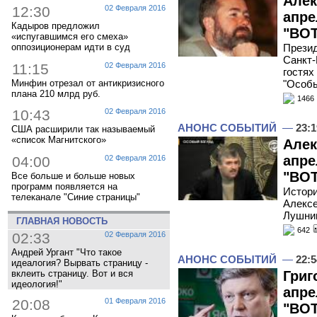
Алек
12:30
02 Февраля 2016
апре
Кадыров предложил
"ВОТ
«испугавшимся его смеха»
оппозиционерам идти в суд
Презид
Санкт-
11:15
02 Февраля 2016
гостях
Минфин отрезал от антикризисного
"Особы
плана 210 млрд руб.
1466
10:43
02 Февраля 2016
АНОНС СОБЫТИЙ
—
23:1
США расширили так называемый
«список Магнитского»
Алек
апре
04:00
02 Февраля 2016
"ВОТ
Все больше и больше новых
программ появляется на
Истори
телеканале "Синие страницы"
Алексе
Лушник
ГЛАВНАЯ НОВОСТЬ
642
02:33
02 Февраля 2016
Андрей Ургант "Что такое
АНОНС СОБЫТИЙ
—
22:5
идеалогия? Вырвать страницу -
Григ
вклеить страницу. Вот и вся
идеология!"
апре
20:08
01 Февраля 2016
"ВОТ