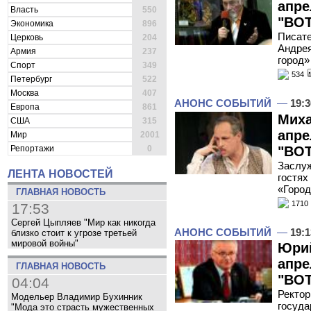
апре
Власть
550
"ВОТ
Экономика
896
Писате
Церковь
204
Андре
Армия
237
город»
Спорт
349
534
Петербург
522
Москва
407
АНОНС СОБЫТИЙ
—
19:3
Европа
861
Миха
США
315
апре
Мир
2001
"ВОТ
Репортажи
0
Заслуж
ЛЕНТА НОВОСТЕЙ
гостях
«Город
ГЛАВНАЯ НОВОСТЬ
1710
17:53
Сергей Цыпляев "Мир как никогда
АНОНС СОБЫТИЙ
—
19:1
близко стоит к угрозе третьей
мировой войны"
Юрий
апре
ГЛАВНАЯ НОВОСТЬ
"ВОТ
04:04
Ректор
Модельер Владимир Бухинник
госуда
"Мода это страсть мужественных