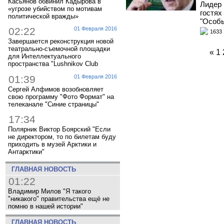
Касьянов обвинил Кадырова в
Лидер 
«угрозе убийством по мотивам
гостях
политической вражды»
"Особы
02:22
01 Февраля 2016
1633
Завершается реконструкция новой
театрально-съемочной площадки
«
1
для Интеллектуального
пространства "Lushnikov Club
01:39
01 Февраля 2016
Сергей Алфимов возобновляет
свою программу "Фото Формат" на
телеканале "Синие страницы"
17:34
Полярник Виктор Боярский "Если
не директором, то по билетам буду
приходить в музей Арктики и
Антарктики"
ГЛАВНАЯ НОВОСТЬ
01:22
Владимир Милов "Я такого
"никакого" правительства ещё не
помню в нашей истории"
ГЛАВНАЯ НОВОСТЬ